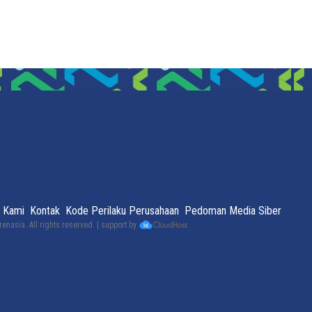
 Kami
Kontak
Kode Perilaku Perusahaan
Pedoman Media Siber
renasia
. All rights reserved. | support by