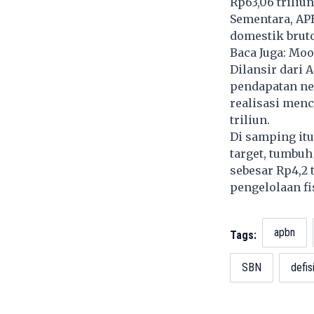
Rp63,06 triliu
Sementara, APB
domestik bruto
Baca Juga:
Mood
Dilansir dari 
pendapatan ne
realisasi menca
triliun.
Di samping itu,
target, tumbuh
sebesar Rp4,2
pengelolaan fi
apbn
Tags:
SBN
defi