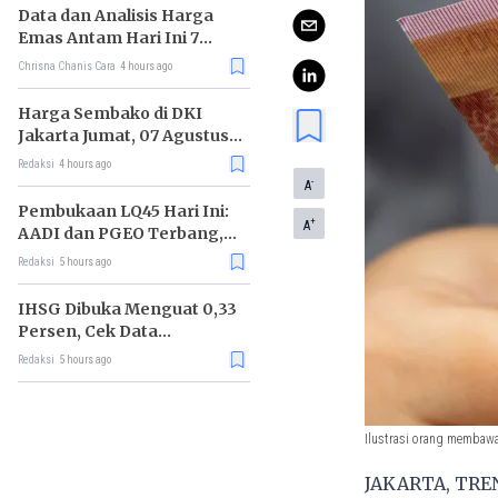
Data dan Analisis Harga
Emas Antam Hari Ini 7
Agustus 2026
Chrisna Chanis Cara
4 hours ago
Harga Sembako di DKI
Jakarta Jumat, 07 Agustus
2026, Daging Sapi Naik, Gas
Redaksi
4 hours ago
Elpiji 3kg Turun
-
A
Pembukaan LQ45 Hari Ini:
+
A
AADI dan PGEO Terbang,
HRTA Tiarap
Redaksi
5 hours ago
IHSG Dibuka Menguat 0,33
Persen, Cek Data
Lengkapnya
Redaksi
5 hours ago
Ilustrasi orang membawa 
JAKARTA, TREN