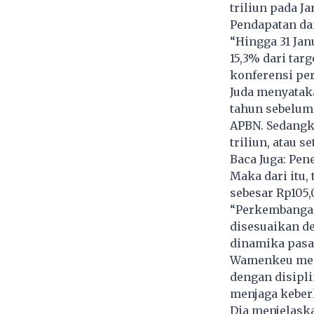
triliun pada J
Pendapatan dan
“Hingga 31 Janu
15,3% dari tar
konferensi per
Juda menyataka
tahun sebelumny
APBN. Sedangk
triliun, atau s
Baca Juga:
Pene
Maka dari itu,
sebesar Rp105,0
“Perkembangan
disesuaikan d
dinamika pasa
Wamenkeu mene
dengan disiplin
menjaga keber
Dia menjelask