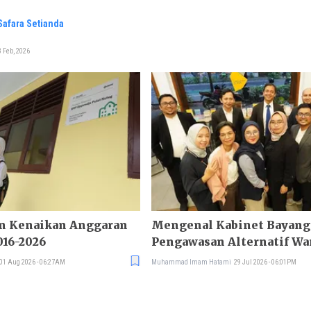
 Safara Setianda
 Feb, 2026
n Kenaikan Anggaran
Mengenal Kabinet Bayangan, M
016-2026
Pengawasan Alternatif Wa
01 Aug 2026 - 06:27AM
Muhammad Imam Hatami
29 Jul 2026 - 06:01PM