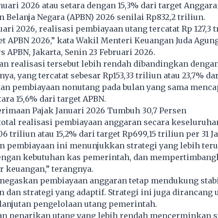
anuari 2026 atau setara dengan 15,3% dari target Anggar
 Belanja Negara (APBN) 2026 senilai Rp832,2 triliun.
ari 2026, realisasi pembiayaan utang tercatat Rp 127,3 t
get APBN 2026,” kata Wakil Menteri Keuangan Juda Agung
s APBN, Jakarta, Senin 23 Februari 2026.
n realisasi tersebut lebih rendah dibandingkan dengan
a, yang tercatat sebesar Rp153,33 triliun atau 23,7% dar
an pembiayaan nonutang pada bulan yang sama mencap
etara 15,6% dari target APBN.
rimaan Pajak Januari 2026 Tumbuh 30,7 Persen
 total realisasi pembiayaan anggaran secara keseluruhan
6 triliun atau 15,2% dari target Rp699,15 triliun per 31 J
 pembiayaan ini menunjukkan strategi yang lebih teru
engan kebutuhan kas pemerintah, dan mempertimbang
r keuangan,” terangnya.
gaskan pembiayaan anggaran tetap mendukung stabi
 dan strategi yang adaptif. Strategi ini juga dirancang
lanjutan pengelolaan utang pemerintah.
an penarikan utang yang lebih rendah mencerminkan s