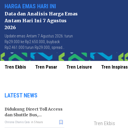
HARGA EMAS HARI INI
Data dan Analisis Harga Emas
Antam Hari Ini 7 Agustus
2026
Update emas Antam 7 Agustus 2026: turun
Rp29.000 ke Rp2.650.000, buyback
Rp2.461.000 turun Rp29.000, spread
Rp189.000 stabil di level terbaik sejak April
2026.
Tren Ekbis
Tren Pasar
Tren Leisure
Tren Inspiras
LATEST NEWS
Didukung Direct Toll Access
dan Shuttle Bus,
Paramount Petals Kian
Tren Ekbis
Chrisna Chanis Cara
in 5 hours
Prospektif