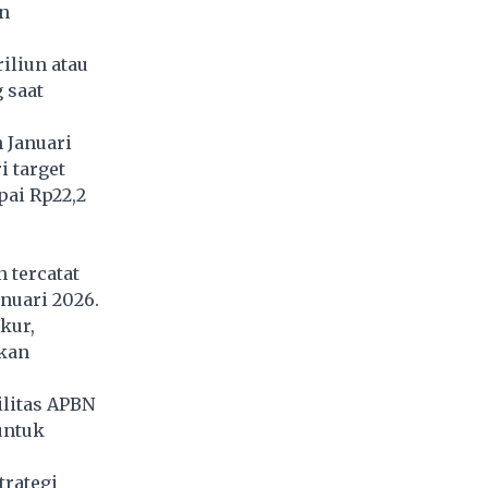
an
riliun atau
 saat
 Januari
i target
ai Rp22,2
 tercatat
anuari 2026.
kur,
kan
litas
APBN
 untuk
trategi