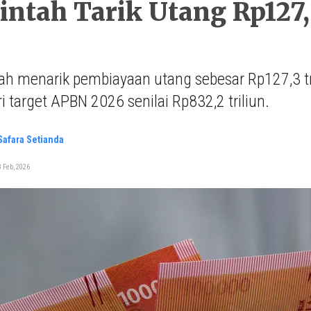
ntah Tarik Utang Rp127,
h menarik pembiayaan utang sebesar Rp127,3 tr
i target APBN 2026 senilai Rp832,2 triliun.
 Safara Setianda
 Feb, 2026