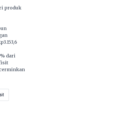
ari produk
pun
gan
p3.153,6
9% dari
isit
ncerminkan
sit