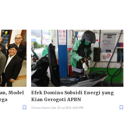
odel
Efek Domino Subsidi Energi yang
rga
Kian Gerogoti APBN
Chrisna Chanis Cara
23 Jul 2026 - 06:01PM