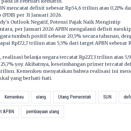
n pada 18 Februari kemarin.
N mencatat defisit sebesar Rp54,6 triliun atau 0,21% d
 (PDB) per 31 Januari 2026.
y's Outlook Negatif, Potensi Pajak Naik Mengintip
Antara, per Januari 2026 APBN mengalami defisit meski
gara tumbuh positif sebesar 20,5% secara tahunan, den
pai Rp172,7 triliun atau 5,5% dari target APBN sebesar R
 realisasi belanja negara tercatat Rp227,3 triliun atau 5,
 25,7% yoy. Akibatnya, keseimbangan primer tercatat
def
 triliun. Kemenkeu menyatakan bahwa realisasi ini me
skal yang berhati-hati.
Kemenkeu
utang
Utang Pemerintah
SUN
defi
sit APBN
pembiayaan utang