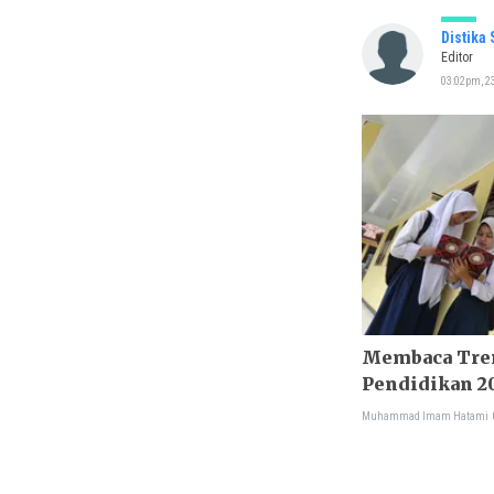
Distika
Editor
03:02pm, 23
Membaca Tre
Pendidikan 2
Muhammad Imam Hatami