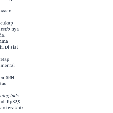
ayaan
k cukup
 ratio
-nya
da.
tama
. Di sisi
tetap
amental
sar SBN
tas
ming bids
adi Rp82,9
dan terakhir