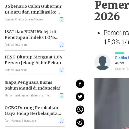
Pemeri
3 Skenario Calon Gubernur
BI Baru dan Implikasi ke
2026
Pasar
Chrisna Chanis Cara
in 3 hours
Pemerinta
ISAT dan BUMI Melejit di
Penutupan Indeks LQ45
15,3% dar
Hari Ini
Redaksi
in 3 hours
IHSG Ditutup Menguat 1,04
Distika
Persen Jelang Akhir Pekan
Author
03:02pm, 23
Redaksi
in 3 hours
Siapa Penguasa Bisnis
Sabun Mandi di Indonesia?
Muhammad Imam Hatami
in an hour
OCBC Dorong Perubahan
Gaya Hidup Berkelanjutan
melalui Program RISE
Panji Asmoro
3 hours ago