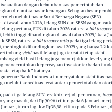
 disesuaikan dengan kebutuhan kas pemerintah dan
kan dinamika pasar keuangan. Sebagian besar pembi
peroleh melalui pasar Surat Berharga Negara (SBN).
hat di awal tahun 2026, lelang SUN dan SBSN yang masu
a lelang pertama, SUN di tahun 2026 rata-rata
bid to cover
li, lebih tinggi dibandingkan di awal tahun 2025,” kata Ju
k SBSN, rata-rata
bid to cover ratio
pada tiga lelang per
li, meningkat dibandingkan awal 2025 yang hanya 2,2 kali
 tertimbang
yield
hasil lelang juga tercatat tetap stabil.
timbang yield hasil lelang juga menunjukkan level yang 
yang mencerminkan kepercayaan investor terhadap fund
sia tetap baik,” katanya.
gubernur Bank Indonesia itu menyatakan stabilitas pa
aga melalui koordinasi erat antara pemerintah dan otori
n, pada tiga lelang SUN terakhir terjadi penurunan,
inco
 yang masuk, dari Rp90,96 triliun pada 6 Januari, menj
 Januari, turun lagi kw Rp76,58 triliun pada 3 Februari, 