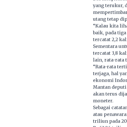
yang terukur,
mempertimbang
utang tetap di
“Kalau kita li
baik, pada tig
tercatat 2,2 ka
Sementara untu
tercatat 3,8 ka
lain, rata-rata
“Rata-rata ter
terjaga, hal 
ekonomi Indone
Mantan deputi 
akan terus dij
moneter.
Sebagai catata
atau penawaran
triliun pada 20