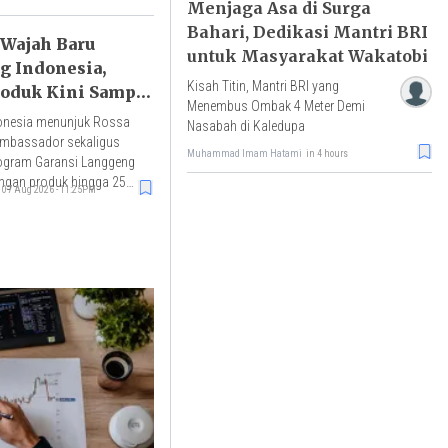
Menjaga Asa di Surga
Bahari, Dedikasi Mantri BRI
 Wajah Baru
untuk Masyarakat Wakatobi
 Indonesia,
Kisah Titin, Mantri BRI yang
roduk Kini Sampai
Menembus Ombak 4 Meter Demi
onesia menunjuk Rossa
Nasabah di Kaledupa
ambassador sekaligus
Muhammad Imam Hatami
in 4 hours
ogram Garansi Langgeng
ngan produk hingga 25
07 Aug 2026 - 11:25PM