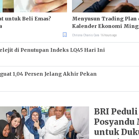
t untuk Beli Emas?
Menyusun Trading Plan
a
Kalender Ekonomi Ming
Chrisna Chanis Cara
16 hours ago
ejit di Penutupan Indeks LQ45 Hari Ini
guat 1,04 Persen Jelang Akhir Pekan
BRI Pedul
Posyandu 
untuk Duk