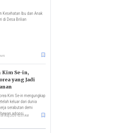
an Kesehatan Ibu dan Anak
 di Desa Brilian
ours
 Kim Se-in,
orea yang Jadi
anan
Korea Kim Se-in mengungkap
elah keluar dari dunia
kerja serabutan demi
 hewan adopsi.
08 Aug 2026 - 02:01AM