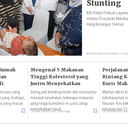
Stunting
BRI Peduli Perkuat Layan
melalui Posyandu Matahari
Hargobinangun Sleman
Muhammad Imam Hatami
in 4 h
 Rumah
Mengenal 5 Makanan
Perjalanan
dan
Tinggi Kolesterol yang
Bintang K
li
Justru Menyehatkan
Kurir Mak
enovasi yang
Sering jadi kambing hitam dari munculnya
Mantan aktris 
l yang strategis,
masalah kesehatan, beberapa makanan
kehidupannya set
as yang masuk
yang tinggi kolesterol ini justru tetap
hiburan. Kini be
menyehatkan tubuh.
keluarga dan 15
Chrisna Chanis Cara
7 hours ago
Chrisna Chanis Cara