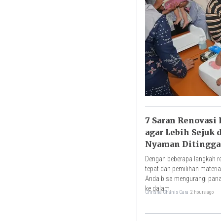
7 Saran Renovasi
agar Lebih Sejuk 
Nyaman Ditingga
Dengan beberapa langkah r
tepat dan pemilihan materia
Anda bisa mengurangi pan
ke dalam.
Chrisna Chanis Cara
2 hours ago