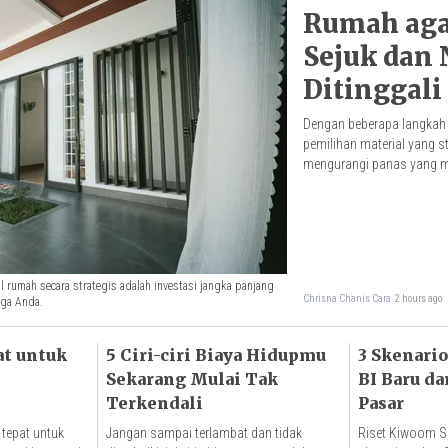
Rumah aga
Sejuk dan
Ditinggali
Dengan beberapa langkah 
pemilihan material yang s
mengurangi panas yang m
l rumah secara strategis adalah investasi jangka panjang
Chrisna Chanis Cara
2 hours ago
rga Anda.
at untuk
5 Ciri-ciri Biaya Hidupmu
3 Skenari
Sekarang Mulai Tak
BI Baru da
Terkendali
Pasar
 tepat untuk
Jangan sampai terlambat dan tidak
Riset Kiwoom Se