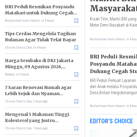
Masyaraka
BRI Peduli Resmikan Posyandu
Matahari untuk Dukung Cegah
Stunting
Kisah Titin, Mantri BRI y
Muhammad Imam Hatami
in 4 hours
Meter Demi Nasabah di Kal
Tips Cerdas Mengelola Tagihan
Bulanan Agar Tidak Telat Bayar
Muhammad Imam Hatami
in 4 hou
Chrisna Chanis Cara
in 4 hours
BRI Peduli Resmi
Harga Sembako di DKI Jakarta
Posyandu Mataha
Minggu, 09 Agustus 2026,
Dukung Cegah St
Daging Sapi Murni (Semur) Naik,
Redaksi
in 2 hours
Bawang Putih Turun
BRI Peduli Perkuat Layanan
dan Anak melalui Posyandu
7 Saran Renovasi Rumah agar
Desa Brilian Hargobinangu
Lebih Sejuk dan Nyaman
Ditinggali
Chrisna Chanis Cara
2 hours ago
Muhammad Imam Hatami
in 4 hou
Mengenal 5 Makanan Tinggi
EDITOR'S CHOICE
Kolesterol yang Justru
Menyehatkan
Chrisna Chanis Cara
7 hours ago