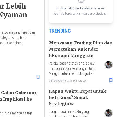
r Lebih
Isi data untuk cek kesehatan finansial
 Nyaman
Analisis berdasarkan standar profesional
TRENDING
renovasi yang tepat dan
trategis, Anda bisa
Menyusun Trading Plan dan
asuk ke dalam.
Memetakan Kalender
Ekonomi Mingguan
Pelaku pasar profesional selalu
memanfaatkan ketenangan hari
Minggu untuk membuka grafik
kerangka waktu besar dan
Chrisna Chanis Cara
16 hours ago
menandai zona-zona krusial.
Kapan Waktu Tepat untuk
o Calon Gubernur
Beli Emas? Simak
n Implikasi ke
Strateginya
Jangan asal, ini waktu yang
kuritas mengulas tiga
tepat untuk membeli emas