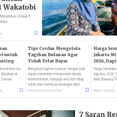
t Wakatobi
ang Menembus Ombak 4
edupa
rs
kan
Tips Cerdas Mengelola
Harga Sem
ri untuk
Tagihan Bulanan Agar
Jakarta M
unting
Tidak Telat Bayar
2026, Dag
(Semur) N
 Kesehatan Ibu
Mengelola tagihan bulanan dengan baik
Harga Sembako d
Turun
 Matahari di
dapat membantu menghindari denda
Agustus 2026, D
n Sleman
keterlambatan, menjaga arus kas tetap
Naik, Bawang Pu
sehat, dan membuat keuangan lebih
terencana.
rs
Chrisna Chanis Cara
in 4 hours
Redaksi
in 2 hours
7 Saran Re