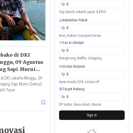
Rp
Gaji bersih setelah pajak & BPJS
Kebutuhan Pokok
Rp
Kost, makan, transport harian
Fun & Lifestyle
Rp
bako di DKI
Nongkrong, Netflix, shopping
inggu, 09 Agustus
Cicilan Bulanan
ing Sapi Murni
Rp
aik, Bawang Putih
i DKI Jakarta Minggu, 09
Kartu kredit, KTA, cicilan HP
aging Sapi Murni (Semur)
Target Nabung
tih Turun
Rp
DP motor, dana nikah, liburan
Sign In
novasi