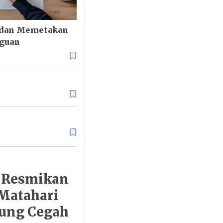
 dan Memetakan
guan
i Resmikan
Matahari
ung Cegah