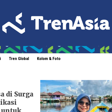
i
Tren Global
Kolom & Foto
a di Surga
ikasi
 untuk