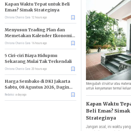
Kapan Waktu Tepat untuk Beli
Emas? Simak Strateginya
Chrisna Chanis Cara
12 hours ago
Menyusun Trading Plan dan
Memetakan Kalender Ekonomi
Mingguan
Chrisna Chanis Cara
16 hours ago
5 Ciri-ciri Biaya Hidupmu
Sekarang Mulai Tak Terkendali
Chrisna Chanis Cara
20 hours ago
Harga Sembako di DKI Jakarta
Mengubah struktur atau materia
Sabtu, 08 Agustus 2026, Daging
untuk kenyamanan termal kelua
Kambing Naik, Bawang Merah
Redaksi
a day ago
Turun
Kapan Waktu Tep
Beli Emas? Simak
Strateginya
Jangan asal, ini waktu yang