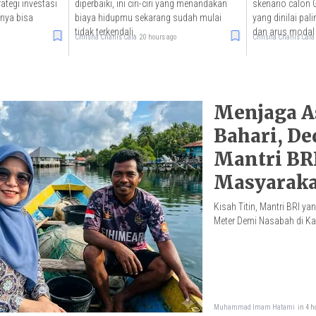
ategi investasi
diperbaiki, ini ciri-ciri yang menandakan
skenario calon 
nya bisa
biaya hidupmu sekarang sudah mulai
yang dinilai pali
tidak terkendali.
dan arus modal 
Chrisna Chanis Cara
20 hours ago
Chrisna Chanis Cara
Menjaga As
Bahari, De
Mantri BR
Masyaraka
Kisah Titin, Mantri BRI 
Meter Demi Nasabah di K
Muhammad Imam Hatami
in 4 h