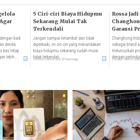
elola
5 Ciri-ciri Biaya Hidupmu
Rossa Jadi
Agar
Sekarang Mulai Tak
Changhong
Terkendali
Garansi P
25 Tahun
 dengan baik
Jangan sampai terlambat dan tidak
Changhong Ind
ri denda
diperbaiki, ini ciri-ciri yang menandakan
sebagai brand 
s kas tetap
biaya hidupmu sekarang sudah mulai
meluncurkan pr
an lebih
tidak terkendali.
dengan perlindu
Chrisna Chanis Cara
20 hours ago
Chrisna Chanis Cara
tahun.