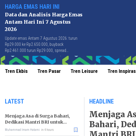
HARGA EMAS HARI INI
Data dan Analisis Harga Emas
Antam Hari Ini 7 Agustus
2026
Update emas Antam 7 Agustus 2026: turun
Rp29.000 ke Rp2.650.000, buyback
Rp2.461.000 turun Rp29.000, spread
Rp189.000 stabil di level terbaik sejak April
2026.
Tren Ekbis
Tren Pasar
Tren Leisure
Tren Inspiras
LATEST
HEADLINE
Menjaga As
Menjaga Asa di Surga Bahari,
Dedikasi Mantri BRI untuk
Bahari, Ded
Masyarakat Wakatobi
Muhammad Imam Hatami
in 4 hours
Mantri BRI