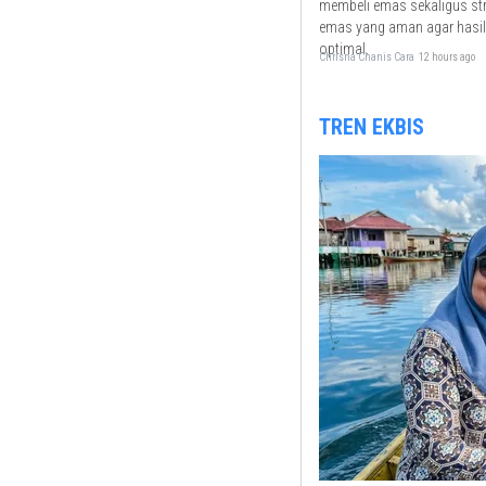
membeli emas sekaligus str
emas yang aman agar hasil
optimal.
Chrisna Chanis Cara
12 hours ago
TREN EKBIS