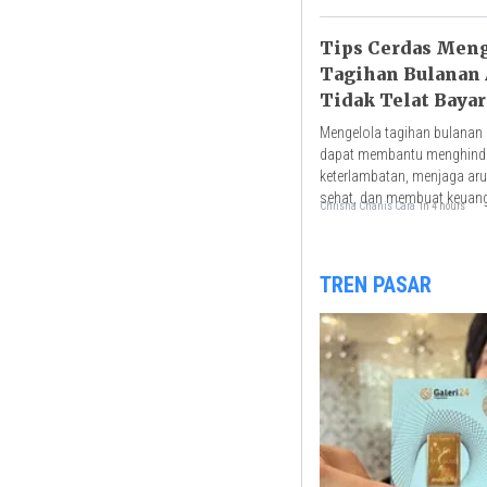
Tips Cerdas Meng
Tagihan Bulanan 
Tidak Telat Bayar
Mengelola tagihan bulanan
dapat membantu menghinda
keterlambatan, menjaga aru
sehat, dan membuat keuang
Chrisna Chanis Cara
in 4 hours
terencana.
TREN PASAR