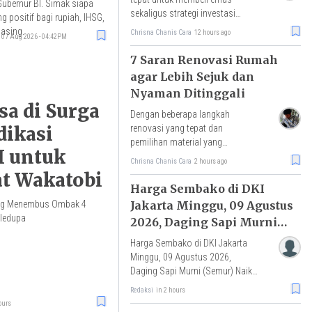
Gubernur BI. Simak siapa
sekaligus strategi investasi
ng positif bagi rupiah, IHSG,
emas yang aman agar hasilnya
asing.
Chrisna Chanis Cara
12 hours ago
07 Aug 2026 - 04:42PM
bisa optimal.
7 Saran Renovasi Rumah
agar Lebih Sejuk dan
Nyaman Ditinggali
a di Surga
Dengan beberapa langkah
renovasi yang tepat dan
dikasi
pemilihan material yang
I untuk
strategis, Anda bisa mengurangi
Chrisna Chanis Cara
2 hours ago
panas yang masuk ke dalam.
t Wakatobi
Harga Sembako di DKI
Jakarta Minggu, 09 Agustus
yang Menembus Ombak 4
aledupa
2026, Daging Sapi Murni
(Semur) Naik, Bawang Putih
Harga Sembako di DKI Jakarta
Turun
Minggu, 09 Agustus 2026,
Daging Sapi Murni (Semur) Naik,
Bawang Putih Turun
Redaksi
in 2 hours
ours