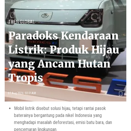
TREN GLOBAL
Paradoks Kendaraan
Listrik: Produk Hijau
yang Ancam Hutan
Tropis
07 Aug 2026 - 02:21AM
Mobil listrik disebut solusi hijau, tetapi rantai pasok
baterainya bergantung pada nikel Indonesia yang
menghadapi masalah deforestasi, emisi batu bara, dan
pencemaran lingkungan.