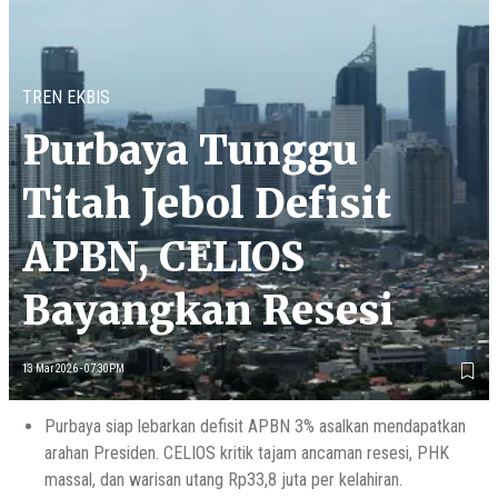
TREN EKBIS
Purbaya Tunggu
Titah Jebol Defisit
APBN, CELIOS
Bayangkan Resesi
13 Mar 2026 - 07:30PM
Purbaya siap lebarkan defisit APBN 3% asalkan mendapatkan
arahan Presiden. CELIOS kritik tajam ancaman resesi, PHK
massal, dan warisan utang Rp33,8 juta per kelahiran.