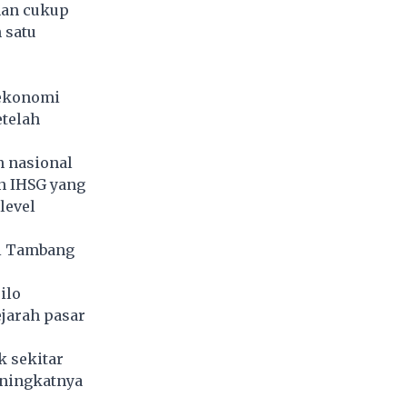
nan cukup
 satu
 ekonomi
etelah
 nasional
n IHSG yang
level
ri Tambang
ilo
jarah pasar
 sekitar
ningkatnya