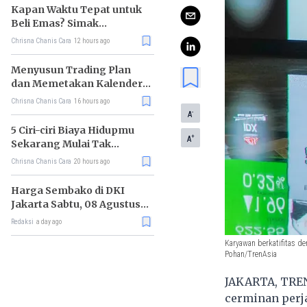
Kapan Waktu Tepat untuk
Beli Emas? Simak
Strateginya
Chrisna Chanis Cara
12 hours ago
Menyusun Trading Plan
dan Memetakan Kalender
Ekonomi Mingguan
Chrisna Chanis Cara
16 hours ago
-
A
5 Ciri-ciri Biaya Hidupmu
+
A
Sekarang Mulai Tak
Terkendali
Chrisna Chanis Cara
20 hours ago
Harga Sembako di DKI
Jakarta Sabtu, 08 Agustus
2026, Daging Kambing
Redaksi
a day ago
Naik, Bawang Merah Turun
Karyawan berkatifitas de
Pohan/TrenAsia
JAKARTA, TREN
cerminan perj