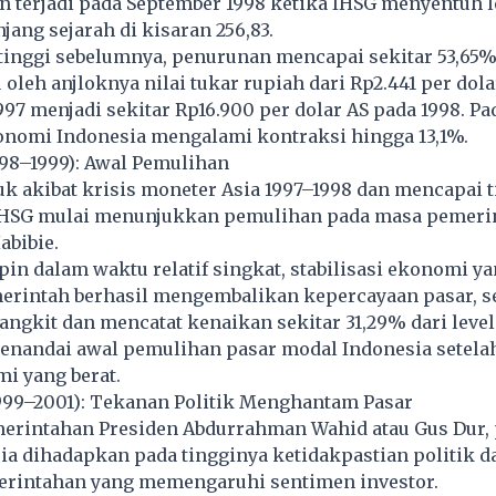
 terjadi pada September 1998 ketika IHSG menyentuh l
jang sejarah di kisaran 256,83.
rtinggi sebelumnya, penurunan mencapai sekitar 53,65%
 oleh anjloknya nilai tukar rupiah dari Rp2.441 per dol
97 menjadi sekitar Rp16.900 per dolar AS pada 1998. Pa
onomi Indonesia mengalami kontraksi hingga 13,1%.
998–1999): Awal Pemulihan
uk akibat krisis moneter Asia 1997–1998 dan mencapai t
IHSG mulai menunjukkan pemulihan pada masa pemeri
Habibie.
n dalam waktu relatif singkat, stabilisasi ekonomi y
erintah berhasil mengembalikan kepercayaan pasar, s
gkit dan mencatat kenaikan sekitar 31,29% dari level
menandai awal pemulihan pasar modal Indonesia setela
i yang berat.
1999–2001): Tekanan Politik Menghantam Pasar
erintahan Presiden Abdurrahman Wahid atau Gus Dur, 
a dihadapkan pada tingginya ketidakpastian politik d
rintahan yang memengaruhi sentimen investor.