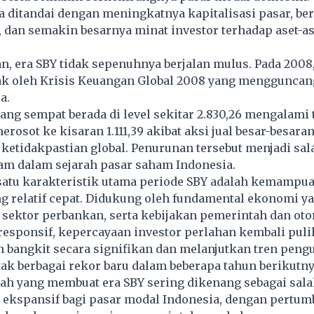
ga ditandai dengan meningkatnya kapitalisasi pasar, b
 dan semakin besarnya minat investor terhadap aset-as
, era SBY tidak sepenuhnya berjalan mulus. Pada 2008
ak oleh Krisis Keuangan Global 2008 yang mengguncan
a.
 yang sempat berada di level sekitar 2.830,26 mengalami
erosot ke kisaran 1.111,39 akibat aksi jual besar-besara
etidakpastian global. Penurunan tersebut menjadi sal
lam dalam sejarah pasar saham Indonesia.
satu karakteristik utama periode SBY adalah kemampu
g relatif cepat. Didukung oleh fundamental ekonomi y
as sektor perbankan, serta kebijakan pemerintah dan oto
esponsif, kepercayaan investor perlahan kembali puli
 bangkit secara signifikan dan melanjutkan tren peng
k berbagai rekor baru dalam beberapa tahun berikutny
ah yang membuat era SBY sering dikenang sebagai sala
g ekspansif bagi pasar modal Indonesia, dengan pertu