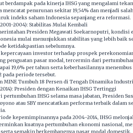
but berdampak pada kinerja IHSG yang mengalami teka
a mencatat penurunan sekitar 19,54% dan menjadi salah
uruk indeks saham Indonesia sepanjang era reformasi.
2001–2004): Stabilitas Mulai Kembali
erintahan Presiden Megawati Soekarnoputri, kondisi
donesia mulai menunjukkan stabilitas yang lebih baik s
ode ketidakpastian sebelumnya.
kepercayaan investor terhadap prospek perekonomian
ng penguatan pasar modal, tercermin dari pertumbuha
apai 19,6% per tahun serta keberhasilannya menembus 
2 pada periode tersebut.
n MINE Tumbuh 18 Persen di Tengah Dinamika Indust
2014): Presiden dengan Kenaikan IHSG Tertinggi
ri pertumbuhan IHSG selama masa jabatan, Presiden Sus
yono atau SBY mencatatkan performa terbaik dalam se
ia.
riode kepemimpinannya pada 2004–2014, IHSG melonjak
erminkan kuatnya pertumbuhan ekonomi nasional, me
i, serta semakin berkembangnya pasar modal domestik.