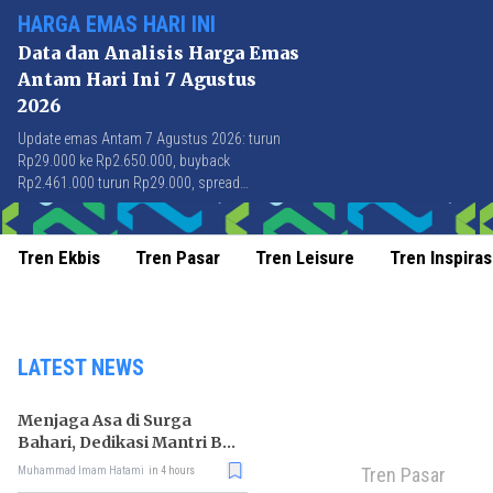
HARGA EMAS HARI INI
Data dan Analisis Harga Emas
Antam Hari Ini 7 Agustus
2026
Update emas Antam 7 Agustus 2026: turun
Rp29.000 ke Rp2.650.000, buyback
Rp2.461.000 turun Rp29.000, spread
Rp189.000 stabil di level terbaik sejak April
2026.
Tren Ekbis
Tren Pasar
Tren Leisure
Tren Inspiras
LATEST NEWS
Menjaga Asa di Surga
Bahari, Dedikasi Mantri BRI
untuk Masyarakat
Tren Pasar
Muhammad Imam Hatami
in 4 hours
Wakatobi