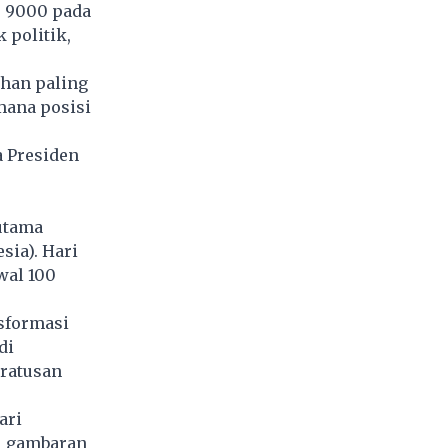
s 9000 pada
 politik,
uhan paling
mana posisi
a Presiden
 utama
sia). Hari
wal 100
sformasi
di
ratusan
ari
i gambaran