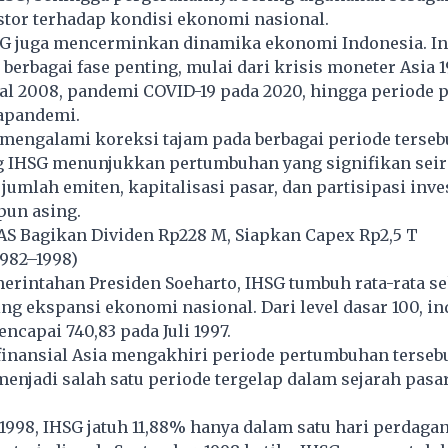
stor terhadap kondisi ekonomi nasional.
SG juga mencerminkan dinamika ekonomi Indonesia. In
 berbagai fase penting, mulai dari krisis moneter Asia 1
al 2008, pandemi COVID-19 pada 2020, hingga periode 
apandemi.
engalami koreksi tajam pada berbagai periode tersebu
g IHSG menunjukkan pertumbuhan yang signifikan seir
umlah emiten, kapitalisasi pasar, dan partisipasi inve
un asing.
S Bagikan Dividen Rp228 M, Siapkan Capex Rp2,5 T
1982–1998)
rintahan Presiden Soeharto, IHSG tumbuh rata-rata se
ing ekspansi ekonomi nasional. Dari level dasar 100, in
ncapai 740,83 pada Juli 1997.
inansial Asia mengakhiri periode pertumbuhan tersebu
enjadi salah satu periode tergelap dalam sejarah pasa
 1998, IHSG jatuh 11,88% hanya dalam satu hari perdaga