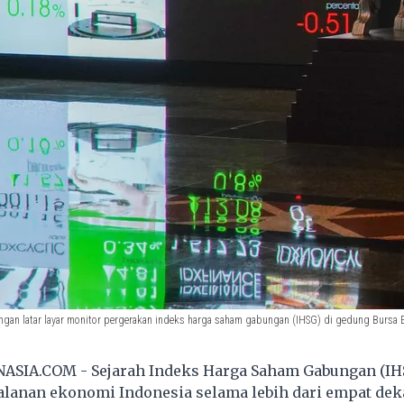
ngan latar layar monitor pergerakan indeks harga saham gabungan (IHSG) di gedung Bursa Ef
ASIA.COM - Sejarah Indeks Harga Saham Gabungan (IH
alanan ekonomi Indonesia selama lebih dari empat dek