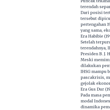
Puncak tekanan
terendah sepan
Dari posisi te
tersebut dipicu
pertengahan 19
yang sama, ek
Era Habibie (1
Setelah terpur
terendahnya, 
Presiden B. J. 
Meski memimpi
dilakukan pem
IHSG mampu ban
pascakrisis, 
gejolak ekonom
Era Gus Dur (
Pada masa pem
modal Indonesi
dinamika peme