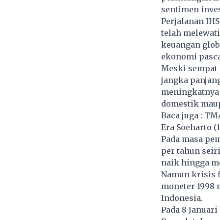
sentimen inve
Perjalanan IH
telah melewati
keuangan glob
ekonomi pasc
Meski sempat m
jangka panjan
meningkatnya j
domestik maup
Baca juga :
TMA
Era Soeharto (
Pada masa peme
per tahun seir
naik hingga me
Namun krisis f
moneter 1998 m
Indonesia.
Pada 8 Januari