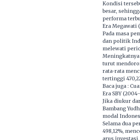
Kondisi terse
besar, sehingg
performa terb
Era Megawati (
Pada masa pem
dan politik In
melewati peri
Meningkatnya 
turut mendoro
rata-rata menc
tertinggi 470,2
Baca juga :
Cua
Era SBY (2004–
Jika diukur da
Bambang Yudho
modal Indones
Selama dua pe
498,12%, menc
arus investas