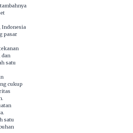
ertambahnya
et
, Indonesia
g pasar
 tekanan
n dan
ah satu
an
ang cukup
ritas
h.
uatan
a.
h satu
mbuhan