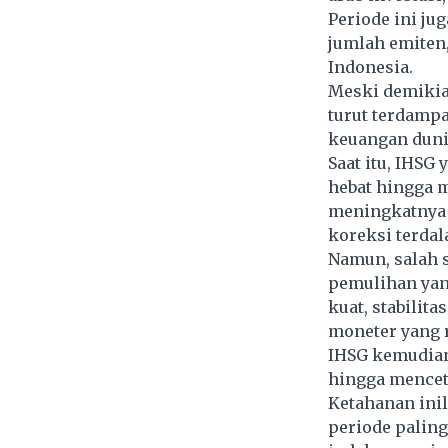
Periode ini ju
jumlah emiten,
Indonesia.
Meski demikian
turut terdamp
keuangan duni
Saat itu, IHSG
hebat hingga m
meningkatnya k
koreksi terda
Namun, salah 
pemulihan yan
kuat, stabilit
moneter yang r
IHSG kemudian
hingga menceta
Ketahanan inil
periode palin