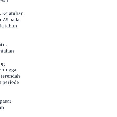
evel
. Kejatuhan
ar AS pada
da tahun
itik
ntahan
ang
ehingga
 terendah
h periode
pasar
an