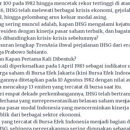
ar 100 pada 1982 hingga mencetak rekor tertinggi di ata
6, IHSG telah melewati berbagai krisis ekonomi, gejolak
, hingga gelombang arus keluar modal asing.
ng sering muncul adalah, kapan IHSG mengalami kejat
residen dengan kinerja pasar saham terbaik, dan bagai
6 dibandingkan krisis-krisis sebelumnya?
suran lengkap TrenAsia ihwal perjalanan IHSG dari er
ga Prabowo Subianto.
an Kapan Pertama Kali Dibentuk?
ali diperkenalkan pada 1 April 1983 sebagai indikator
ga saham di Bursa Efek Jakarta (kini Bursa Efek Indone
gannya ditetapkan pada 10 Agustus 1982 dengan nilai a
 mencakup 13 emiten yang tercatat di bursa saat itu.
ari empat dekade perkembangannya, IHSG telah bertran
ederhana yang merepresentasikan belasan saham menja
ma pasar modal Indonesia yang mencerminkan kinerja 
blik dari berbagai sektor ekonomi.
yang tercatat di Bursa Efek Indonesia menjadi bagian d
HSG, sehingga pergerakannya sering digunakan sebaga