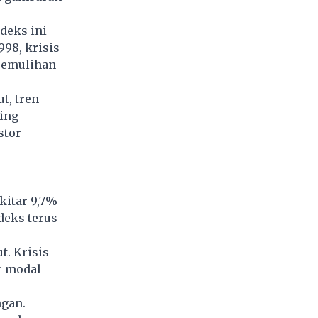
deks ini
998, krisis
pemulihan
t, tren
ing
stor
kitar 9,7%
deks terus
t. Krisis
r modal
ngan.