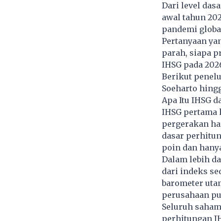
Dari level das
awal tahun 202
pandemi global
Pertanyaan ya
parah, siapa p
IHSG pada 202
Berikut penelu
Soeharto hing
Apa Itu IHSG d
IHSG pertama k
pergerakan har
dasar perhitun
poin dan hanya
Dalam lebih d
dari indeks s
barometer uta
perusahaan pu
Seluruh saham 
perhitungan I