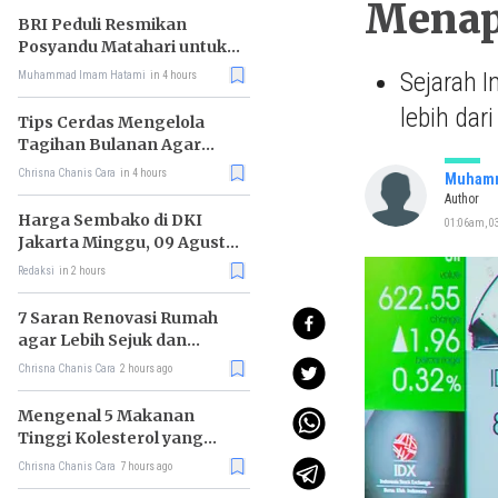
Menapa
BRI Peduli Resmikan
Posyandu Matahari untuk
Dukung Cegah Stunting
Sejarah 
Muhammad Imam Hatami
in 4 hours
lebih dar
Tips Cerdas Mengelola
Tagihan Bulanan Agar
Tidak Telat Bayar
Chrisna Chanis Cara
in 4 hours
Muhamm
Author
Harga Sembako di DKI
01:06am, 0
Jakarta Minggu, 09 Agustus
2026, Daging Sapi Murni
Redaksi
in 2 hours
(Semur) Naik, Bawang
Putih Turun
7 Saran Renovasi Rumah
agar Lebih Sejuk dan
Nyaman Ditinggali
Chrisna Chanis Cara
2 hours ago
Mengenal 5 Makanan
Tinggi Kolesterol yang
Justru Menyehatkan
Chrisna Chanis Cara
7 hours ago