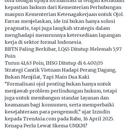
bisa sebagai upaya formalisasi di tengah ketiadaan
kepastian hukum dari Kementerian Perhubungan
maupun Kementerian Ketenagakerjaan untuk Ojol.
Farras menjelaskan, ide ini bukan hanya solusi
pragmatis, tapi juga langkah strategis dalam
menghadapi menurunnya ketersediaan lapangan
kerja di sektor formal Indonesia.
BBTN Paling Berkibar, LQ45 Ditutup Melemah 5,97
Poin
Turun 41,63 Poin, IHSG Ditutup di 6.400,05
Strategi Cantik Vietnam Hadapi Perang Dagang,
Bukan Menjilat, Tapi Main Dua Kaki
“Formalisasi ojol penting bukan hanya untuk
menjawab problem perlindungan hukum, tetapi
juga untuk membangun standar layanan dan
keamanan bagi konsumen, serta memperbaiki
kesejahteraan para pengemudi,” ujar Izzudin
kepada
TrenAsia.com
pada Rabu, 16 April 2025.
Kenapa Perlu Lewat Skema UMKM?