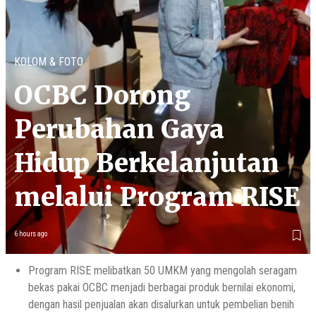
KOLOM & FOTO
OCBC Dorong
Perubahan Gaya
Hidup Berkelanjutan
melalui Program RISE
6 hours ago
Program RISE melibatkan 50 UMKM yang mengolah seragam
bekas pakai OCBC menjadi berbagai produk bernilai ekonomi,
dengan hasil penjualan akan disalurkan untuk pembelian benih