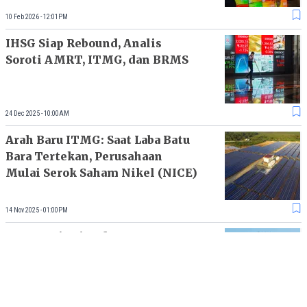
10 Feb 2026 - 12:01PM
IHSG Siap Rebound, Analis
Soroti AMRT, ITMG, dan BRMS
24 Dec 2025 - 10:00AM
Arah Baru ITMG: Saat Laba Batu
Bara Tertekan, Perusahaan
Mulai Serok Saham Nikel (NICE)
14 Nov 2025 - 01:00PM
LQ45 Hari Ini Sedang Loyo,
Saham TLKM, ITMG dan INCO
Strong Buy
05 Nov 2025 - 10:52AM