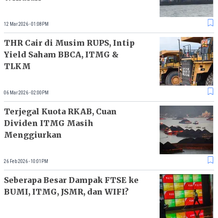
12 Mar 2026 - 01:08PM
THR Cair di Musim RUPS, Intip
Yield Saham BBCA, ITMG &
TLKM
06 Mar 2026 - 02:00PM
Terjegal Kuota RKAB, Cuan
Dividen ITMG Masih
Menggiurkan
26 Feb 2026 - 10:01PM
Seberapa Besar Dampak FTSE ke
BUMI, ITMG, JSMR, dan WIFI?