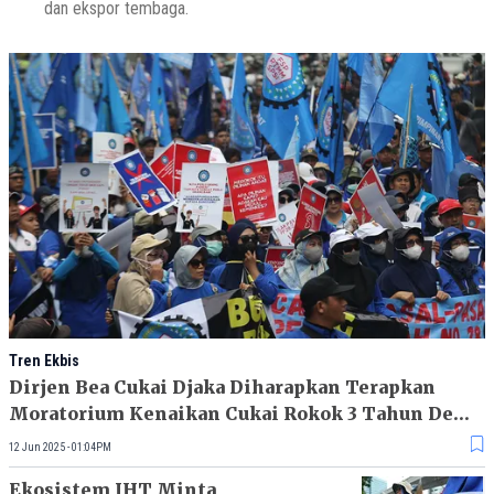
dan ekspor tembaga.
Tren Ekbis
Dirjen Bea Cukai Djaka Diharapkan Terapkan
Moratorium Kenaikan Cukai Rokok 3 Tahun Demi
Optimalkan Penerimaan Negara
12 Jun 2025 - 01:04PM
Ekosistem IHT Minta