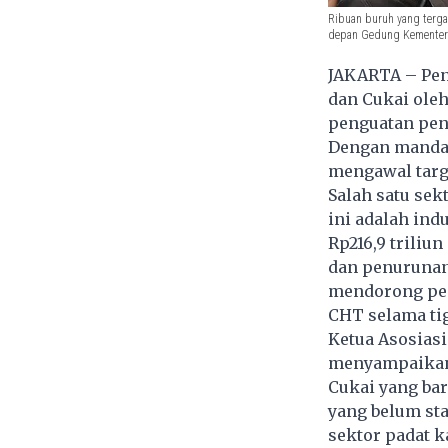
Ribuan buruh yang terga
depan Gedung Kementeria
JAKARTA – Penu
dan Cukai ole
penguatan pen
Dengan mandat
mengawal targ
Salah satu se
ini adalah ind
Rp216,9 triliu
dan penurunan 
mendorong pe
CHT selama tig
Ketua Asosias
menyampaikan 
Cukai yang bar
yang belum st
sektor padat k