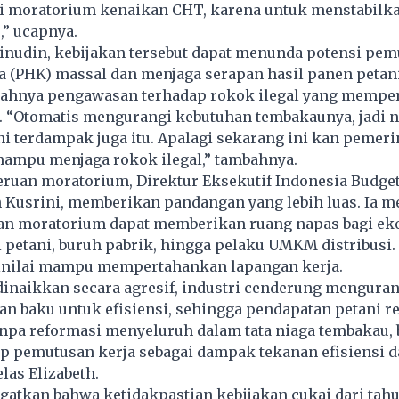
li moratorium kenaikan CHT, karena untuk menstabilka
,” ucapnya.
nudin, kebijakan tersebut dapat menunda potensi pem
 (PHK) massal dan menjaga serapan hasil panen petani.
ahnya pengawasan terhadap rokok ilegal yang mempe
. “Otomatis mengurangi kebutuhan tembakaunya, jadi n
i terdampak juga itu. Apalagi sekarang ini kan pemeri
mampu menjaga rokok ilegal,” tambahnya.
ruan moratorium, Direktur Eksekutif Indonesia Budget
th Kusrini, memberikan pandangan yang lebih luas. Ia m
an moratorium dapat memberikan ruang napas bagi ek
i petani, buruh pabrik, hingga pelaku UMKM distribusi. 
inilai mampu mempertahankan lapangan kerja.
dinaikkan secara agresif, industri cenderung menguran
n baku untuk efisiensi, sehingga pendapatan petani r
npa reformasi menyeluruh dalam tata niaga tembakau, 
p pemutusan kerja sebagai dampak tekanan efisiensi d
las Elizabeth.
gatkan bahwa ketidakpastian kebijakan cukai dari tahu