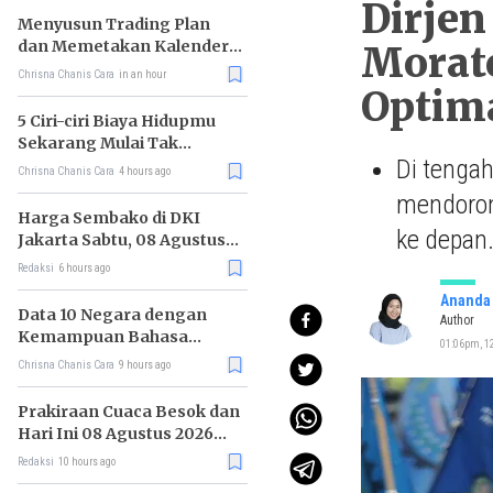
Dirjen
Menyusun Trading Plan
dan Memetakan Kalender
Morat
Ekonomi Mingguan
Chrisna Chanis Cara
in an hour
Optim
5 Ciri-ciri Biaya Hidupmu
Sekarang Mulai Tak
Di tengah
Terkendali
Chrisna Chanis Cara
4 hours ago
mendoron
Harga Sembako di DKI
ke depan
Jakarta Sabtu, 08 Agustus
2026, Daging Kambing
Redaksi
6 hours ago
Naik, Bawang Merah Turun
Ananda 
Data 10 Negara dengan
Author
Kemampuan Bahasa
01:06pm, 1
Inggris Terbaik
Chrisna Chanis Cara
9 hours ago
Prakiraan Cuaca Besok dan
Hari Ini 08 Agustus 2026
untuk Wilayah DKI Jakarta
Redaksi
10 hours ago