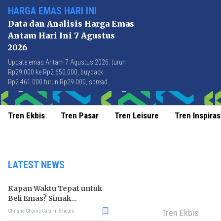
HARGA EMAS HARI INI
Data dan Analisis Harga Emas
Antam Hari Ini 7 Agustus
2026
Update emas Antam 7 Agustus 2026: turun
Rp29.000 ke Rp2.650.000, buyback
Rp2.461.000 turun Rp29.000, spread
Rp189.000 stabil di level terbaik sejak April
2026.
Tren Ekbis
Tren Pasar
Tren Leisure
Tren Inspiras
LATEST NEWS
Kapan Waktu Tepat untuk
Beli Emas? Simak
Strateginya
Tren Ekbis
Chrisna Chanis Cara
in 5 hours