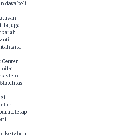
n daya beli
utusan
 Ia juga
rparah
anti
ntah kita
 Center
enilai
osistem
Stabilitas
gi
entan
buruh tetap
ari
n ke tahun,