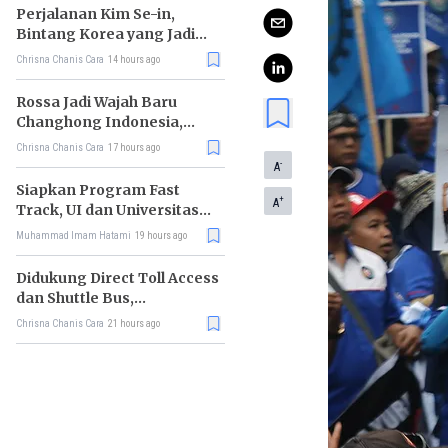
Perjalanan Kim Se-in,
Bintang Korea yang Jadi
Kurir Makanan
Chrisna Chanis Cara
14 hours ago
Rossa Jadi Wajah Baru
Changhong Indonesia,
Garansi Produk Kini
Chrisna Chanis Cara
17 hours ago
Sampai 25 Tahun
-
A
Siapkan Program Fast
+
A
Track, UI dan Universitas
Agung Podomoro Jalin
Muhammad Imam Hatami
19 hours ago
Kemitraan
Didukung Direct Toll Access
dan Shuttle Bus,
Paramount Petals Kian
Chrisna Chanis Cara
21 hours ago
Prospektif