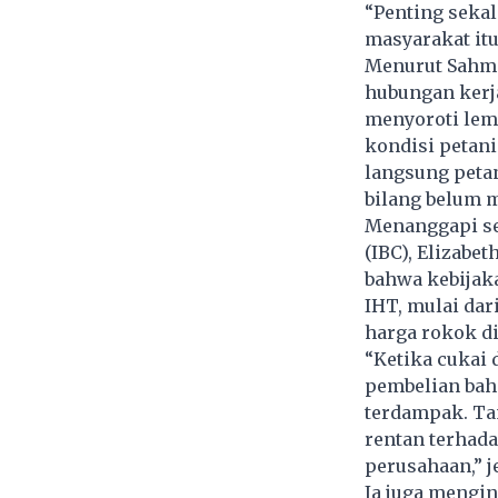
“Penting seka
masyarakat itu
Menurut Sahmi
hubungan kerja
menyoroti lem
kondisi petani
langsung petan
bilang belum 
Menanggapi se
(IBC), Elizabe
bahwa kebijak
IHT, mulai dar
harga rokok d
“Ketika cukai 
pembelian baha
terdampak. Ta
rentan terhada
perusahaan,” je
Ia juga mengin