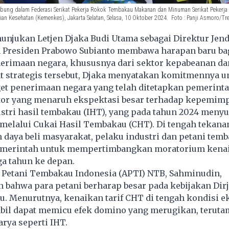
bung dalam Federasi Serikat Pekerja Rokok Tembakau Makanan dan Minuman Serikat Pekerja S
n Kesehatan (Kemenkes), Jakarta Selatan, Selasa, 10 Oktober 2024. Foto : Panji Asmoro/Tr
njukan Letjen Djaka Budi Utama sebagai Direktur Jend
h Presiden Prabowo Subianto membawa harapan baru ba
erimaan negara, khususnya dari sektor kepabeanan dan
 strategis tersebut, Djaka menyatakan komitmennya u
et penerimaan negara yang telah ditetapkan pemerinta
ktor yang menaruh ekspektasi besar terhadap kepemim
ustri hasil tembakau (IHT), yang pada tahun 2024 men
n melalui Cukai Hasil Tembakau (CHT). Di tengah tekan
daya beli masyarakat, pelaku industri dan petani tem
merintah untuk mempertimbangkan moratorium kenaik
a tahun ke depan.
i Petani Tembakau Indonesia (APTI) NTB, Sahminudin,
bahwa para petani berharap besar pada kebijakan Dir
u. Menurutnya, kenaikan tarif CHT di tengah kondisi 
abil dapat memicu efek domino yang merugikan, teruta
arya seperti IHT.