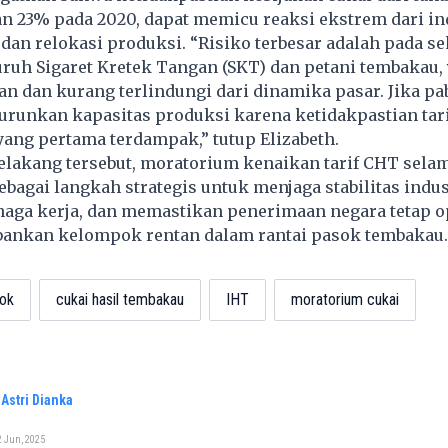
an 23% pada 2020, dapat memicu reaksi ekstrem dari ind
an relokasi produksi. “Risiko terbesar adalah pada se
uruh Sigaret Kretek Tangan (SKT) dan petani tembakau,
an dan kurang terlindungi dari dinamika pasar. Jika pa
urunkan kapasitas produksi karena ketidakpastian tari
ang pertama terdampak,” tutup Elizabeth.
elakang tersebut, moratorium kenaikan tarif CHT selam
ebagai langkah strategis untuk menjaga stabilitas indus
naga kerja, dan memastikan penerimaan negara tetap o
ankan kelompok rentan dalam rantai pasok tembakau.
kok
cukai hasil tembakau
IHT
moratorium cukai
Astri Dianka
2 Jun, 2025