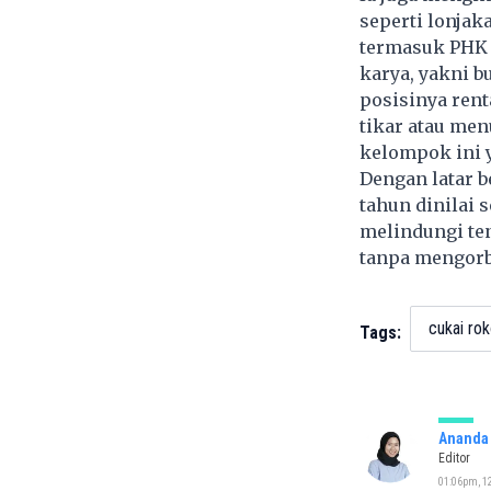
seperti lonjak
termasuk PHK d
karya, yakni b
posisinya rent
tikar atau men
kelompok ini y
Dengan latar b
tahun dinilai s
melindungi te
tanpa mengorb
cukai ro
Tags:
Ananda 
Editor
01:06pm, 1