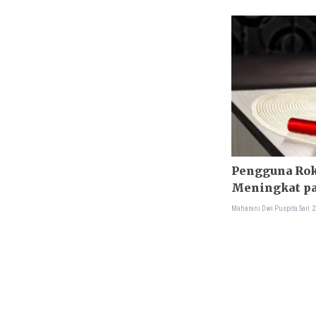
Pengguna Rok
Meningkat pa
Maharani Dwi Puspita Sari
2