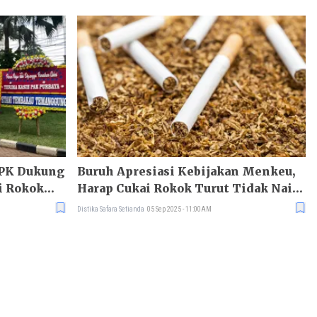
NPK Dukung
Buruh Apresiasi Kebijakan Menkeu,
i Rokok
Harap Cukai Rokok Turut Tidak Naik
untuk Jaga Daya Beli
Distika Safara Setianda
05 Sep 2025 - 11:00AM