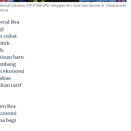
eluruh Indonesia (FSP RTMM SPSI) menggelar aksi unjuk rasa nasional di
(trenasia.com)
enAsia
eral Bea
gi
 cukai.
ntuk
h.
pinan baru
yumbang
an ekonomi
bakau
an tarif
jen Bea
ekonomi
ma bagi