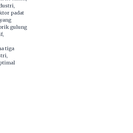
ustri,
ktor padat
 yang
brik gulung
f,
a tiga
tri,
ptimal