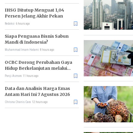
IHSG Ditutup Menguat 1,04
Persen Jelang Akhir Pekan
Redaksi
6 hours ago
Siapa Penguasa Bisnis Sabun
Mandi di Indonesia?
Muhammad Imam Hatami
8 hours ago
OCBC Dorong Perubahan Gaya
Hidup Berkelanjutan melalui
Program RISE
Panji Asmoro
11 hours ago
Data dan Analisis Harga Emas
Antam Hari Ini 7 Agustus 2026
Chrisna Chanis Cara
12 hours ago