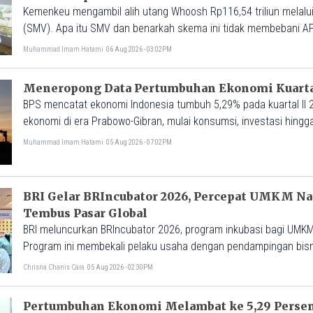
Kemenkeu mengambil alih utang Whoosh Rp116,54 triliun melalui
(SMV). Apa itu SMV dan benarkah skema ini tidak membebani A
Muhammad Imam Hatami
06 Aug 2026 - 03:02PM
Meneropong Data Pertumbuhan Ekonomi Kuartal
BPS mencatat ekonomi Indonesia tumbuh 5,29% pada kuartal II 2
ekonomi di era Prabowo-Gibran, mulai konsumsi, investasi hingg
Muhammad Imam Hatami
05 Aug 2026 - 07:02PM
BRI Gelar BRIncubator 2026, Percepat UMKM Na
Tembus Pasar Global
BRI meluncurkan BRIncubator 2026, program inkubasi bagi UM
Program ini membekali pelaku usaha dengan pendampingan bisnis,
peluang ekspor.
Chrisna Chanis Cara
05 Aug 2026 - 02:30PM
Pertumbuhan Ekonomi Melambat ke 5,29 Persen