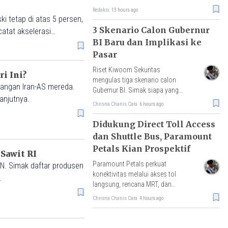
dibuka naik 0,55% atau menguat
Redaksi
13 hours ago
3 poin ke level 634,35.
i tetap di atas 5 persen,
3 Skenario Calon Gubernur
atat akselerasi
BI Baru dan Implikasi ke
Pasar
Riset Kiwoom Sekuritas
i Ini?
mengulas tiga skenario calon
gangan Iran-AS mereda.
Gubernur BI. Simak siapa yang
anjutnya.
dinilai paling positif bagi rupiah,
Chrisna Chanis Cara
6 hours ago
IHSG, dan arus modal asing.
Didukung Direct Toll Access
dan Shuttle Bus, Paramount
Petals Kian Prospektif
Sawit RI
Paramount Petals perkuat
MN. Simak daftar produsen
konektivitas melalui akses tol
.
langsung, rencana MRT, dan
shuttle bus menuju Jakarta. Pacu
Chrisna Chanis Cara
4 hours ago
mobilitas, aktivitas ekonomi,
serta nilai investasi properti.