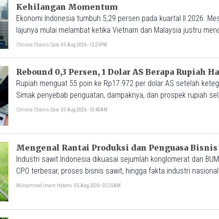
Kehilangan Momentum
Ekonomi Indonesia tumbuh 5,29 persen pada kuartal II 2026. Mesk
lajunya mulai melambat ketika Vietnam dan Malaysia justru menc
pertumbuhan.
Chrisna Chanis Cara
05 Aug 2026 - 12:25PM
Rebound 0,3 Persen, 1 Dolar AS Berapa Rupiah Har
Rupiah menguat 55 poin ke Rp17.972 per dolar AS setelah kete
Simak penyebab penguatan, dampaknya, dan prospek rupiah sel
Chrisna Chanis Cara
05 Aug 2026 - 10:40AM
Mengenal Rantai Produksi dan Penguasa Bisnis 
Industri sawit Indonesia dikuasai sejumlah konglomerat dan BU
CPO terbesar, proses bisnis sawit, hingga fakta industri nasional
Muhammad Imam Hatami
05 Aug 2026 - 02:26AM