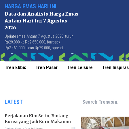
HARGA EMAS HARI INI
Data dan Analisis Harga Emas
Antam Hari Ini 7 Agustus
2026
Update emas Antam 7 Agustus 2026: turun
Rp29.000 ke Rp2.650.000, buyback
Rp2.461.000 turun Rp29.000, spread
Rp189.000 stabil di level terbaik sejak April
2026.
Tren Ekbis
Tren Pasar
Tren Leisure
Tren Inspiras
Search
LATEST
Perjalanan Kim Se-in, Bintang
Korea yang Jadi Kurir Makanan
Chrisna Chanis Cara
in 3 hours