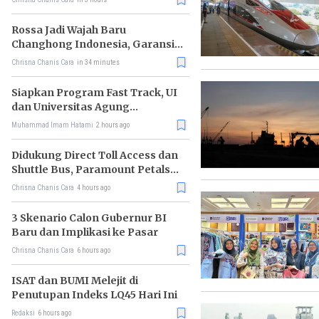
Rossa Jadi Wajah Baru
Changhong Indonesia, Garansi
Produk Kini Sampai 25 Tahun
Chrisna Chanis Cara
in 34 minutes
Siapkan Program Fast Track, UI
dan Universitas Agung
Podomoro Jalin Kemitraan
Muhammad Imam Hatami
2 hours ago
Didukung Direct Toll Access dan
Shuttle Bus, Paramount Petals
Kian Prospektif
Chrisna Chanis Cara
4 hours ago
3 Skenario Calon Gubernur BI
Baru dan Implikasi ke Pasar
Chrisna Chanis Cara
6 hours ago
ISAT dan BUMI Melejit di
Penutupan Indeks LQ45 Hari Ini
Redaksi
6 hours ago