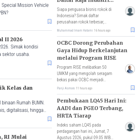
 Special Mission Vehicle
Tembakau
Siapa penguasa bisnis rokok di
PBN?
Indonesia? Simak daftar
perusahaan rokok terbesar,
pangsa pasar HM Sampoerna,
Muhammad Imam Hatami
16 hours ago
Gudang Garam, Djarum, hingga
 II 2026
tantangan rokok ilegal.
OCBC Dorong Perubahan
026. Simak kondisi
Gaya Hidup Berkelanjutan
a sektor usaha.
melalui Program RISE
Program RISE melibatkan 50
UMKM yang mengolah seragam
bekas pakai OCBC menjadi
berbagai produk bernilai
ik Kelas dan
Panji Asmoro
11 hours ago
ekonomi, dengan hasil penjualan
akan disalurkan untuk pembelian
Pembukaan LQ45 Hari Ini:
KM binaan Rumah BUMN.
benih mangrove.
AADI dan PGEO Terbang,
 digitalisasi, hingga
HRTA Tiarap
Indeks saham LQ45 pada
perdagangan hari ini, Jumat, 7
, RI Mulai
Agustus 2026, pukul 09.05 WIB