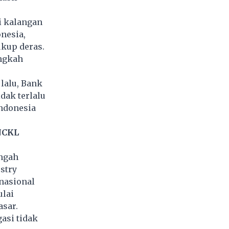
i kalangan
nesia,
kup deras.
angkah
 lalu, Bank
idak terlalu
Indonesia
 NCKL
engah
stry
nasional
ulai
asar.
asi tidak