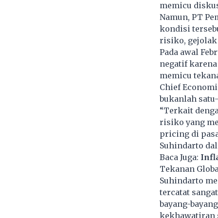
memicu diskusi
Namun, PT Pem
kondisi terseb
risiko, gejola
Pada awal Feb
negatif karen
memicu tekanan
Chief Economi
bukanlah satu-
“Terkait denga
risiko yang me
pricing di pas
Suhindarto dal
Baca Juga:
Infl
Tekanan Global
Suhindarto me
tercatat sanga
bayang-bayang 
kekhawatiran s