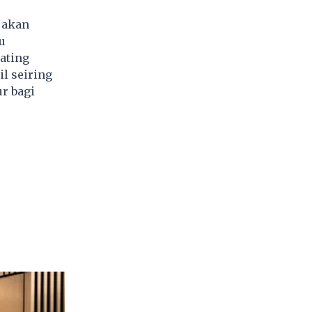
 akan
u
ating
il seiring
r bagi