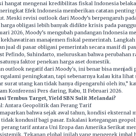
 hangat mengenai kredibilitas fiskal Indonesia belaka
eringkat Efek Indonesia memberikan catatan penting 
ut. Meski revisi outlook dari Moody’s berpengaruh pad
k harga obligasi lebih banyak didikte krisis pada panggu
ruari 2026, Moody’s mengubah pandangan Indonesia me
a kekhawatiran manajemen fiskal pemerintah. Langkah
 jual di pasar obligasi pemerintah secara masif di pa
st Pefindo, Suhindarto, meluruskan bahwa perubahan r
satunya faktor penekan harga aset domestik.
n outlook negatif dari Moody's, ini benar bisa menjadi 
ngalami peningkatan, tapi sebenarnya kalau kita lihat 
ar surat utang kan tidak hanya dipengaruhi oleh itu,” ka
am Konferensi Pers daring, Rabu, 11 Februari 2026.
asi Tembus Target, Yield SBN Sulit Melandai?
: Antara Geopolitik dan Perang Tarif
maparkan bahwa sejak awal tahun, kondisi eksternal
t tidak kondusif bagi pasar. Eskalasi ketegangan geopol
perang tarif antara Uni Eropa dan Amerika Serikat me
istemik. Tekanan global inilah yang mengerek imbal h