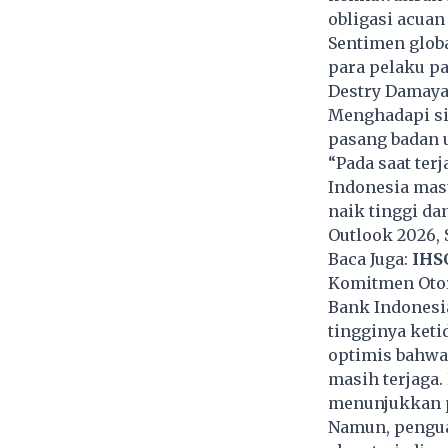
obligasi acuan 
Sentimen glob
para pelaku pa
Destry Damaya
Menghadapi si
pasang badan u
“Pada saat ter
Indonesia masuk
naik tinggi da
Outlook 2026, S
Baca Juga:
IHS
Komitmen Otor
Bank Indonesia
tingginya keti
optimis bahwa
masih terjaga.
menunjukkan pe
Namun, penguat