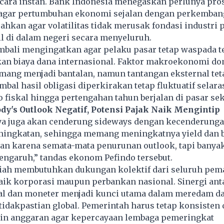
ecara instan. Bank Indonesia menegaskan perlunya pro
 agar pertumbuhan ekonomi sejalan dengan perkemban
rahkan agar volatilitas tidak merusak fondasi industri
iil di dalam negeri secara menyeluruh.
mbali mengingatkan agar pelaku pasar tetap waspada 
kan biaya dana internasional. Faktor makroekonomi do
mang menjadi bantalan, namun tantangan eksternal tet
bal hasil obligasi diperkirakan tetap fluktuatif selar
o fiskal hingga pertengahan tahun berjalan di pasar se
y's Outlook Negatif, Potensi Pajak Naik Mengintip
ya juga akan cenderung sideways dengan kecenderung
ingkatan, sehingga memang meningkatnya yield dan b
kan karena semata-mata penurunan outlook, tapi banyak
engaruh,” tandas ekonom Pefindo tersebut.
iah membutuhkan dukungan kolektif dari seluruh pe
aik korporasi maupun perbankan nasional. Sinergi ant
kal dan moneter menjadi kunci utama dalam meredam 
etidakpastian global. Pemerintah harus tetap konsisten
lin anggaran agar kepercayaan lembaga pemeringkat