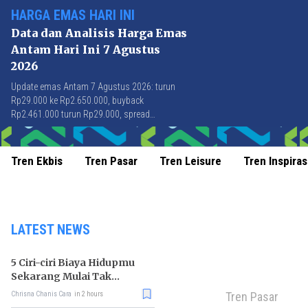
HARGA EMAS HARI INI
Data dan Analisis Harga Emas
Antam Hari Ini 7 Agustus
2026
Update emas Antam 7 Agustus 2026: turun
Rp29.000 ke Rp2.650.000, buyback
Rp2.461.000 turun Rp29.000, spread
Rp189.000 stabil di level terbaik sejak April
2026.
Tren Ekbis
Tren Pasar
Tren Leisure
Tren Inspiras
LATEST NEWS
5 Ciri-ciri Biaya Hidupmu
Sekarang Mulai Tak
Terkendali
Tren Pasar
Chrisna Chanis Cara
in 2 hours