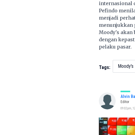
internasional 
Pefindo menila
menjadi perhat
menunjukkan pe
Moody's akan b
dengan kepasti
pelaku pasar.
Moody's
Tags:
Alvin B
Editor
09:02pm, 12