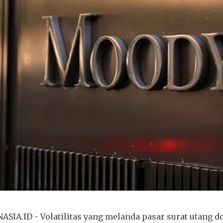
ASIA.ID
-
Volatilitas yang melanda pasar surat utang 