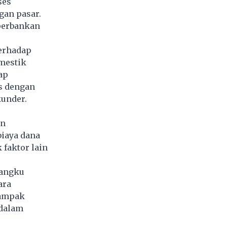
ses
gan pasar.
 perbankan
terhadap
mestik
ap
as dengan
kunder.
an
iaya dana
 faktor lain
mangku
ara
dampak
 dalam