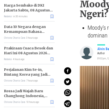
Moody’
Harga Sembako di DKI
Jakarta Sabtu, 08 Agustus
Ngeri?
2026, Daging Kambing
Redaksi
in 30 minutes
Naik, Bawang Merah Turun
Moody’s re
Data 10 Negara dengan
Kemampuan Bahasa
dominan t
Inggris Terbaik
Chrisna Chanis Cara
3 hours ago
Prakiraan Cuaca Besok dan
Alvin B
Hari Ini 08 Agustus 2026
Author
untuk Wilayah DKI Jakarta
09:02pm, 12
Redaksi
4 hours ago
Perjalanan Kim Se-in,
Bintang Korea yang Jadi
Kurir Makanan
Chrisna Chanis Cara
7 hours ago
Rossa Jadi Wajah Baru
Changhong Indonesia,
Garansi Produk Kini
Chrisna Chanis Cara
10 hours ago
Sampai 25 Tahun