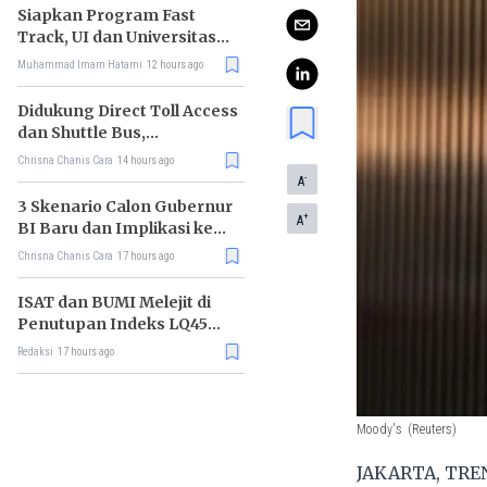
Siapkan Program Fast
Track, UI dan Universitas
Agung Podomoro Jalin
Muhammad Imam Hatami
12 hours ago
Kemitraan
Didukung Direct Toll Access
dan Shuttle Bus,
Paramount Petals Kian
Chrisna Chanis Cara
14 hours ago
Prospektif
-
A
3 Skenario Calon Gubernur
+
A
BI Baru dan Implikasi ke
Pasar
Chrisna Chanis Cara
17 hours ago
ISAT dan BUMI Melejit di
Penutupan Indeks LQ45
Hari Ini
Redaksi
17 hours ago
Moody's
(Reuters)
JAKARTA, TREN