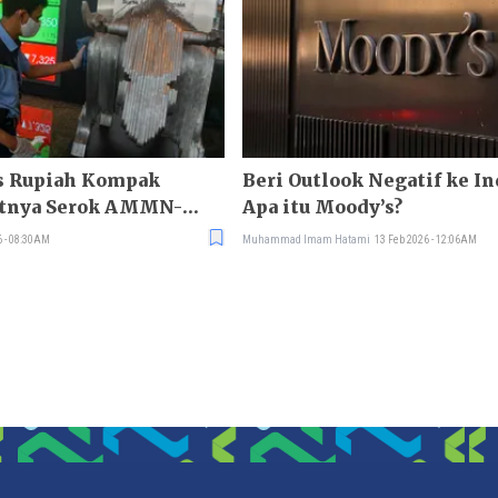
s Rupiah Kompak
Beri Outlook Negatif ke In
atnya Serok AMMN-
Apa itu Moody’s?
6 - 08:30AM
Muhammad Imam Hatami
13 Feb 2026 - 12:06AM