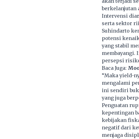
akan terjadi s
berkelanjutan
Intervensi dia
serta sektor r
Suhindarto ke
potensi kenai
yang stabil me
membayangi. Im
persepsi risik
Baca Juga:
Mood
“Maka yield-n
mengalami pen
ini sendiri bu
yang juga berp
Penguatan rup
kepentingan b
kebijakan fis
negatif dari k
menjaga disip