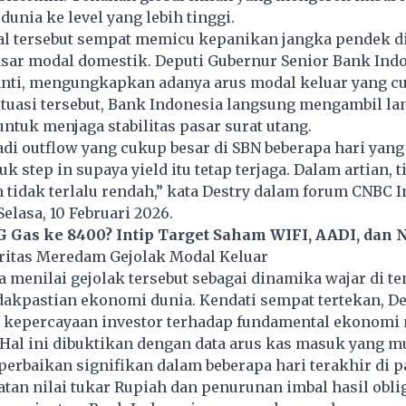
dunia ke level yang lebih tinggi.
al tersebut sempat memicu kepanikan jangka pendek d
sar modal domestik. Deputi Gubernur Senior Bank Indo
nti, mengungkapkan adanya arus modal keluar yang cu
tuasi tersebut, Bank Indonesia langsung mengambil l
ntuk menjaga stabilitas pasar surat utang.
jadi outflow yang cukup besar di SBN beberapa hari yang
 step in supaya yield itu tetap terjaga. Dalam artian, t
n tidak terlalu rendah,” kata Destry dalam forum CNBC 
elasa, 10 Februari 2026.
G Gas ke 8400? Intip Target Saham WIFI, AADI, dan
itas Meredam Gejolak Modal Keluar
 menilai gejolak tersebut sebagai dinamika wajar di t
dakpastian ekonomi dunia. Kendati sempat tertekan, De
 kepercayaan investor terhadap fundamental ekonomi 
 Hal ini dibuktikan dengan data arus kas masuk yang m
rbaikan signifikan dalam beberapa hari terakhir di p
an nilai tukar Rupiah dan penurunan imbal hasil oblig