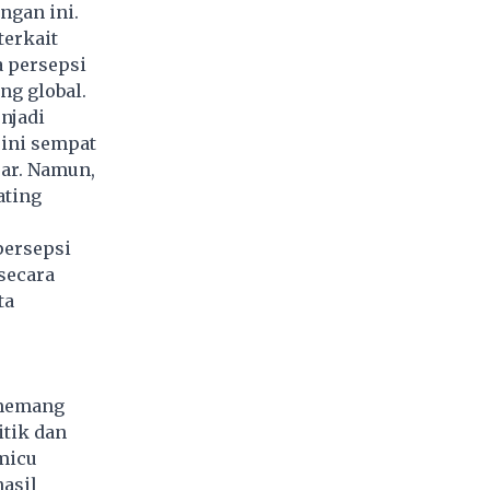
ngan ini.
terkait
a persepsi
ng global.
njadi
 ini sempat
sar. Namun,
ating
persepsi
secara
ta
 memang
itik dan
micu
asil