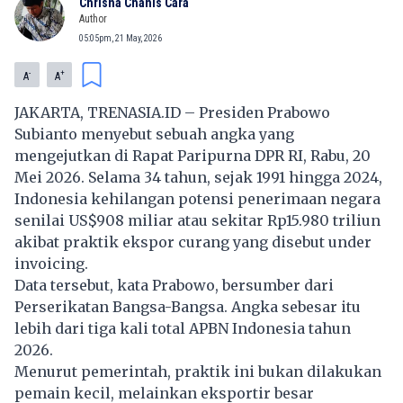
Chrisna Chanis Cara
Author
05:05pm, 21 May, 2026
-
+
A
A
JAKARTA, TRENASIA.ID – Presiden Prabowo
Subianto menyebut sebuah angka yang
mengejutkan di Rapat Paripurna DPR RI, Rabu, 20
Mei 2026. Selama 34 tahun, sejak 1991 hingga 2024,
Indonesia kehilangan potensi penerimaan negara
senilai US$908 miliar atau sekitar Rp15.980 triliun
akibat praktik ekspor curang yang disebut under
invoicing.
Data tersebut, kata Prabowo, bersumber dari
Perserikatan Bangsa-Bangsa. Angka sebesar itu
lebih dari tiga kali total APBN Indonesia tahun
2026.
Menurut pemerintah, praktik ini bukan dilakukan
pemain kecil, melainkan eksportir besar