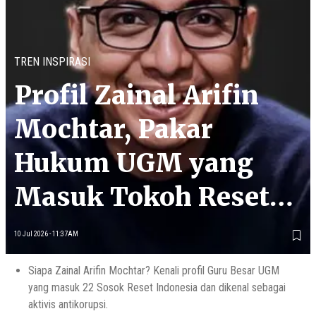
TREN INSPIRASI
Profil Zainal Arifin
Mochtar, Pakar
Hukum UGM yang
Masuk Tokoh Reset
Indonesia
10 Jul 2026 - 11:37AM
Siapa Zainal Arifin Mochtar? Kenali profil Guru Besar UGM
yang masuk 22 Sosok Reset Indonesia dan dikenal sebagai
aktivis antikorupsi.