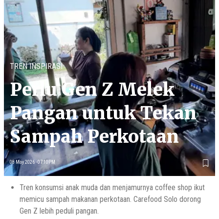
TREN INSPIRASI
Perlu Gen Z Melek
Pangan untuk Tekan
Sampah Perkotaan
08 May 2026 - 07:10PM
Tren konsumsi anak muda dan menjamurnya coffee shop ikut
memicu sampah makanan perkotaan. Carefood Solo dorong
Gen Z lebih peduli pangan.