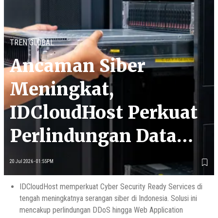
TREN GLOBAL
Ancaman Siber
Meningkat,
IDCloudHost Perkuat
Perlindungan Data
dan Jaringan
20 Jul 2026 - 01:55PM
IDCloudHost memperkuat Cyber Security Ready Services di
tengah meningkatnya serangan siber di Indonesia. Solusi ini
mencakup perlindungan DDoS hingga Web Application