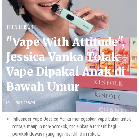
TREN LEISURE
"Vape With Attitude",
Jessica Vanka Tolak
Vape Dipakai Anak di
Bawah Umur
02 Jun 2026 - 06:56PM
Influencer vape Jessica Vanka menegaskan vape bukan untuk
remaja maupun non-perokok, melainkan alternatif bagi
perokok dewasa yang ingin beralih dari rokok.