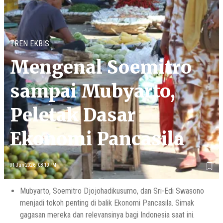
TREN EKBIS
Mengenal Soemitro
sampai Mubyarto,
Peletak Dasar
Ekonomi Pancasila
01 Jun 2026 - 08:10PM
Mubyarto, Soemitro Djojohadikusumo, dan Sri-Edi Swasono
menjadi tokoh penting di balik Ekonomi Pancasila. Simak
gagasan mereka dan relevansinya bagi Indonesia saat ini.