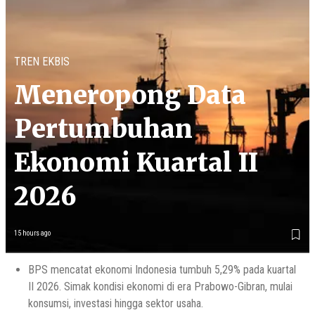
TREN EKBIS
Meneropong Data
Pertumbuhan
Ekonomi Kuartal II
2026
15 hours ago
BPS mencatat ekonomi Indonesia tumbuh 5,29% pada kuartal
II 2026. Simak kondisi ekonomi di era Prabowo-Gibran, mulai
konsumsi, investasi hingga sektor usaha.