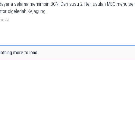
ndayana selama memimpin BGN: Dari susu 2 liter, usulan MBG menu se
kantor digeledah Kejagung.
01:00PM
othing more to load