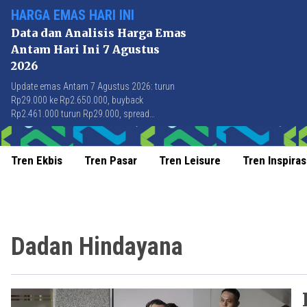
HARGA EMAS HARI INI
Data dan Analisis Harga Emas
Antam Hari Ini 7 Agustus
2026
Update emas Antam 7 Agustus 2026: turun
Rp29.000 ke Rp2.650.000, buyback
Rp2.461.000 turun Rp29.000, spread
Rp189.000 stabil di level terbaik sejak April
2026.
Tren Ekbis
Tren Pasar
Tren Leisure
Tren Inspiras
Dadan Hindayana