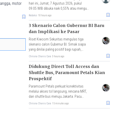
rangga, motor
hari ini, Jumat, 7 Agustus 2026, pukul
09.05 WIB dibuka naik 0,55% atau menguat
3 poin ke level 634,35.
Redaksi
10 hours ago
3 Skenario Calon Gubernur BI Baru
dan Implikasi ke Pasar
Riset Kiwoom Sekuritas mengulas tiga
skenario calon Gubernur BI. Simak siapa
yang dinilai paling positif bagi rupiah,
IHSG, dan arus modal asing.
Chrisna Chanis Cara
3 hours ago
Didukung Direct Toll Access dan
Shuttle Bus, Paramount Petals Kian
Prospektif
Paramount Petals perkuat konektivitas
melalui akses tol langsung, rencana MRT,
dan shuttle bus menuju Jakarta. Pacu
mobilitas, aktivitas ekonomi, serta nilai
Chrisna Chanis Cara
15 minutes ago
investasi properti.