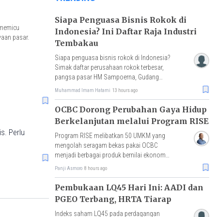
Siapa Penguasa Bisnis Rokok di
 memicu
Indonesia? Ini Daftar Raja Industri
yaan pasar.
Tembakau
Siapa penguasa bisnis rokok di Indonesia?
Simak daftar perusahaan rokok terbesar,
pangsa pasar HM Sampoerna, Gudang
Garam, Djarum, hingga tantangan rokok
Muhammad Imam Hatami
13 hours ago
ilegal.
OCBC Dorong Perubahan Gaya Hidup
Berkelanjutan melalui Program RISE
s. Perlu
Program RISE melibatkan 50 UMKM yang
mengolah seragam bekas pakai OCBC
menjadi berbagai produk bernilai ekonomi,
dengan hasil penjualan akan disalurkan
Panji Asmoro
8 hours ago
untuk pembelian benih mangrove.
Pembukaan LQ45 Hari Ini: AADI dan
PGEO Terbang, HRTA Tiarap
Indeks saham LQ45 pada perdagangan