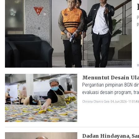
P
p
M
Menuntut Desain Ul
Pergantian pimpinan BGN din
evaluasi desain program, tr
Chrisna Chanis Cara
04 Jun 2026 - 11:01A
Dadan Hindayana, Sar