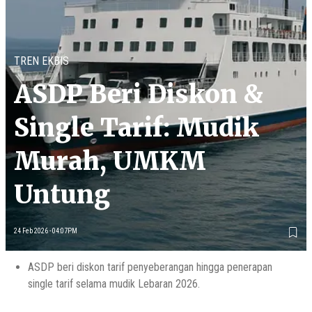
TREN EKBIS
ASDP Beri Diskon &
Single Tarif: Mudik
Murah, UMKM
Untung
24 Feb 2026 - 04:07PM
ASDP beri diskon tarif penyeberangan hingga penerapan
single tarif selama mudik Lebaran 2026.