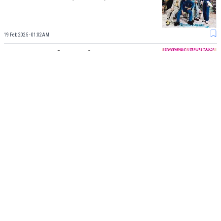
19 Feb 2025 - 01:02AM
12 Promo Makanan dan
Minuman di Hari Valentine, Ada
HokBen
13 Feb 2025 - 06:02PM
Load More