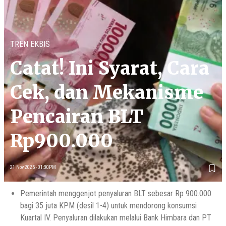
TREN EKBIS
Catat! Ini Syarat, Cara
Cek, dan Mekanisme
Pencairan BLT
Rp900.000
21 Nov 2025 - 01:30PM
Pemerintah menggenjot penyaluran BLT sebesar Rp 900.000
bagi 35 juta KPM (desil 1-4) untuk mendorong konsumsi
Kuartal IV. Penyaluran dilakukan melalui Bank Himbara dan PT