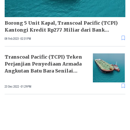
Borong 5 Unit Kapal, Transcoal Pacific (TCPI)
Kantongi Kredit Rp277 Miliar dari Bank
Himbara
08 Feb 2023 - 02:31PM
Transcoal Pacific (TCPI) Teken
Perjanjian Penyediaan Armada
Angkutan Batu Bara Senilai
Rp1,5 Triliun
23 Dec 2022 - 01:29PM