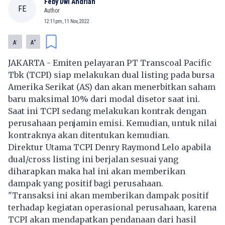
Feby Dwi Andrian
FE
Author
12:11pm, 11 Nov, 2022
-
+
A
A
JAKARTA - Emiten pelayaran
PT Transcoal Pacific
Tbk
(
TCPI
) siap melakukan dual listing pada bursa
Amerika Serikat (AS) dan akan menerbitkan saham
baru maksimal 10% dari modal disetor saat ini.
Saat ini
TCPI
sedang melakukan kontrak dengan
perusahaan penjamin emisi. Kemudian, untuk nilai
kontraknya akan ditentukan kemudian.
Direktur Utama
TCPI
Denry Raymond Lelo apabila
dual/cross listing ini berjalan sesuai yang
diharapkan maka hal ini akan memberikan
dampak yang positif bagi perusahaan.
"Transaksi ini akan memberikan dampak positif
terhadap kegiatan operasional perusahaan, karena
TCPI
akan mendapatkan pendanaan dari hasil