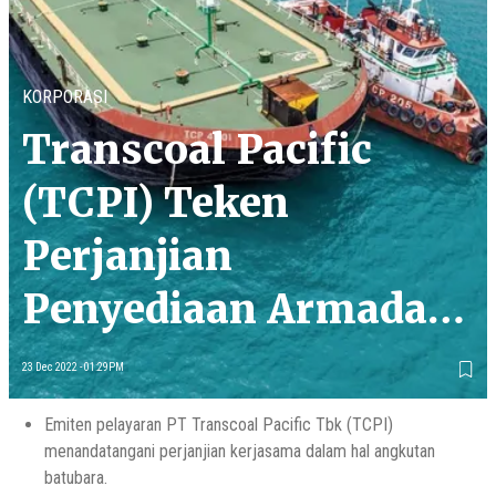
KORPORASI
Transcoal Pacific
(TCPI) Teken
Perjanjian
Penyediaan Armada
Angkutan Batu Bara
23 Dec 2022 - 01:29PM
Senilai Rp1,5 Triliun
Emiten pelayaran PT Transcoal Pacific Tbk (TCPI)
menandatangani perjanjian kerjasama dalam hal angkutan
batubara.