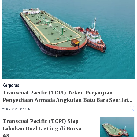
Korporasi
Transcoal Pacific (TCPI) Teken Perjanjian
Penyediaan Armada Angkutan Batu Bara Senilai
Rp1,5 Triliun
23 Dec 2022 - 01:29PM
Transcoal Pacific (TCPI) Siap
Lakukan Dual Listing di Bursa
AS