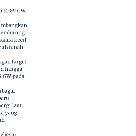
i 10,89 GW
timbangkan
mendorong
kala kecil,
ruh tanah
gan target
an hingga
68 GW pada
rbagai
baru
rgi laut,
si yang
ah
sebesar