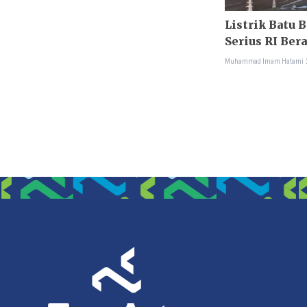
Listrik Batu 
Serius RI Ber
Terbarukan?
Muhammad Imam Hatami