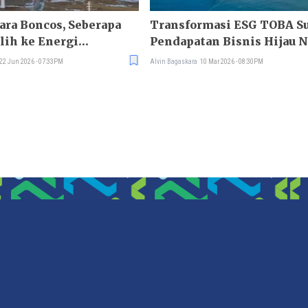
Bara Boncos, Seberapa
Transformasi ESG TOBA Su
alih ke Energi
Pendapatan Bisnis Hijau N
Persen
22 Jun 2026 - 07:33PM
Alvin Bagaskara
10 Mar 2026 - 08:30PM