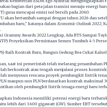
nderal Kemeterian ESDM Ego Syahrial mengungkapkan 
akan bagian dari peta jalan transisi menuju energi bar
T) guna mencapai emisi nol bersih pada 2060.
TU akan bertambah sampai dengan tahun 2026 dan sete
ambahan baru," katanya dalam
Economic Outlook 2022
, K
.
si Grammy Awards 2022 Lengkap, Ada BTS Sampai Taylo
NTP) Proyeksikan Permintaan Semen Tumbuh 4-5 Perse
S) Raih Kontrak Baru, Bangun Gedung Bea Cukai Kalsel 
an, saat ini pemerintah telah melarang penambahan P
elah berkontrak atau tengah menjalani proses konstruk
elah menyusun rencana proyek pembangkit listrik tena
i PLN maupun non PLN berdasarkan kontrak maksimal 3
ntikan oleh pembangkit listrik tenaga energi baru terb
pkan Indonesia memiliki potensi energi baru terbaru
aitu lebih dari 3.600 gigawatt (GW). Sumber EBT tersebut