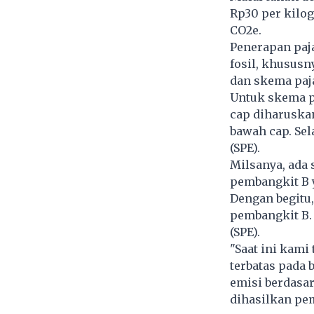
Rp30 per kilog
CO2e.
Penerapan paja
fosil, khusus
dan skema paj
Untuk skema p
cap diharuskan
bawah cap. Sel
(SPE).
Milsanya, ada
pembangkit B 
Dengan begitu,
pembangkit B. 
(SPE).
"Saat ini kami
terbatas pada 
emisi berdasar
dihasilkan pem