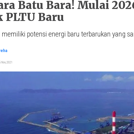
ra Batu Bara! Mulai 202
k PLTU Baru
 memiliki potensi energi baru terbarukan yang s
Deha
 Nov, 2021