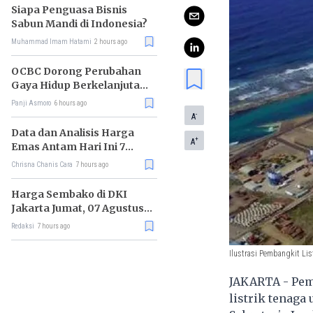
Siapa Penguasa Bisnis
Sabun Mandi di Indonesia?
Muhammad Imam Hatami
2 hours ago
OCBC Dorong Perubahan
Gaya Hidup Berkelanjutan
melalui Program RISE
Panji Asmoro
6 hours ago
-
A
Data dan Analisis Harga
+
A
Emas Antam Hari Ini 7
Agustus 2026
Chrisna Chanis Cara
7 hours ago
Harga Sembako di DKI
Jakarta Jumat, 07 Agustus
2026, Daging Sapi Naik, Gas
Redaksi
7 hours ago
Elpiji 3kg Turun
Ilustrasi Pembangkit Li
JAKARTA - Pe
listrik tenaga