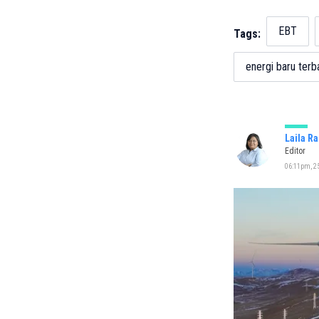
EBT
Tags:
energi baru terb
Laila R
Editor
06:11pm, 25