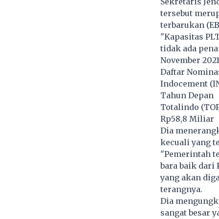
Sekretaris Je
tersebut merup
terbarukan (EB
"Kapasitas PL
tidak ada pen
November 2021
Daftar Nomina
Indocement (I
Tahun Depan
Totalindo (TOP
Rp58,8 Miliar
Dia menerangk
kecuali yang t
"Pemerintah t
bara baik dar
yang akan diga
terangnya.
Dia mengungka
sangat besar y