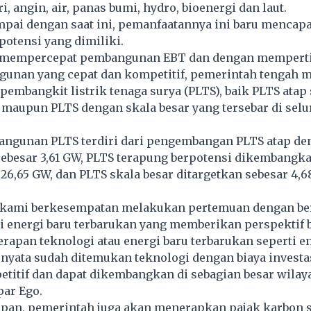
, angin, air, panas bumi, hydro, bioenergi dan laut.
pai dengan saat ini, pemanfaatannya ini baru mencapa
 potensi yang dimiliki.
 mempercepat pembangunan EBT dan dengan memper
unan yang cepat dan kompetitif, pemerintah tengah 
mbangkit listrik tenaga surya (PLTS), baik PLTS atap s
maupun PLTS dengan skala besar yang tersebar di selu
ngunan PLTS terdiri dari pengembangan PLTS atap den
sebesar 3,61 GW, PLTS terapung berpotensi dikembangk
26,65 GW, dan PLTS skala besar ditargetkan sebesar 4,
i kami berkesempatan melakukan pertemuan dengan be
i energi baru terbarukan yang memberikan perspektif 
apan teknologi atau energi baru terbarukan seperti ene
rnyata sudah ditemukan teknologi dengan biaya investa
titif dan dapat dikembangkan di sebagian besar wilay
par Ego.
epan, pemerintah juga akan menerapkan pajak karbon 