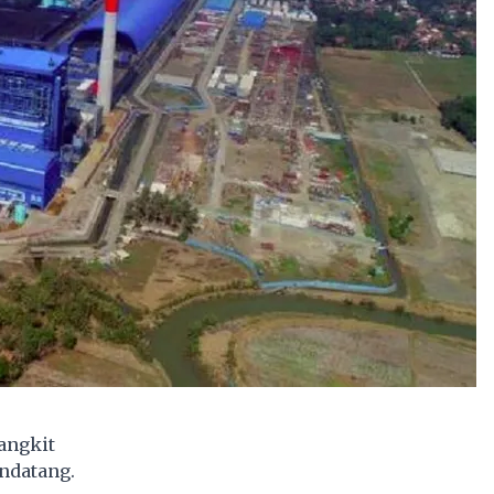
angkit
endatang.