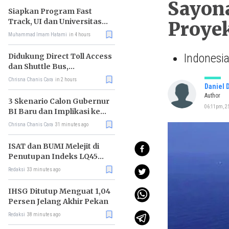
Sayona
Siapkan Program Fast
Track, UI dan Universitas
Proye
Agung Podomoro Jalin
Muhammad Imam Hatami
in 4 hours
Kemitraan
Indonesia
Didukung Direct Toll Access
dan Shuttle Bus,
Paramount Petals Kian
Chrisna Chanis Cara
in 2 hours
Prospektif
Daniel 
Author
3 Skenario Calon Gubernur
06:11pm, 25
BI Baru dan Implikasi ke
Pasar
Chrisna Chanis Cara
31 minutes ago
ISAT dan BUMI Melejit di
Penutupan Indeks LQ45
Hari Ini
Redaksi
33 minutes ago
IHSG Ditutup Menguat 1,04
Persen Jelang Akhir Pekan
Redaksi
38 minutes ago