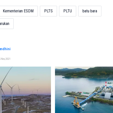
Kementerian ESDM
PLTS
PLTU
batu bara
arukan
amdhini
 Nov, 2021