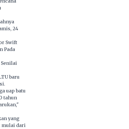
rencana
u
lahnya
amis, 24
r Swift
n Pada
Senilai
LTU baru
si.
ga uap batu
0 tahun
arukan,"
kan yang
 mulai dari