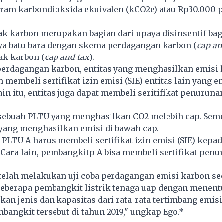
ram karbondioksida ekuivalen (kCO2e) atau Rp30.000 p
k karbon merupakan bagian dari upaya disinsentif bag
nya batu bara dengan skema perdagangan karbon (
cap an
ak karbon (
cap and tax
).
erdagangan karbon, entitas yang menghasilkan emisi l
 membeli sertifikat izin emisi (SIE) entitas lain yang e
ain itu, entitas juga dapat membeli seritifikat penuruna
 sebuah PLTU yang menghasilkan CO2 melebih cap. Sem
yang menghasilkan emisi di bawah cap.
 PLTU A harus membeli sertifikat izin emisi (SIE) kepa
Cara lain, pembangkitp A bisa membeli sertifikat pen
 telah melakukan uji coba perdagangan emisi karbon se
beberapa pembangkit listrik tenaga uap dengan menent
kan jenis dan kapasitas dari rata-rata tertimbang emis
bangkit tersebut di tahun 2019," ungkap Ego.*