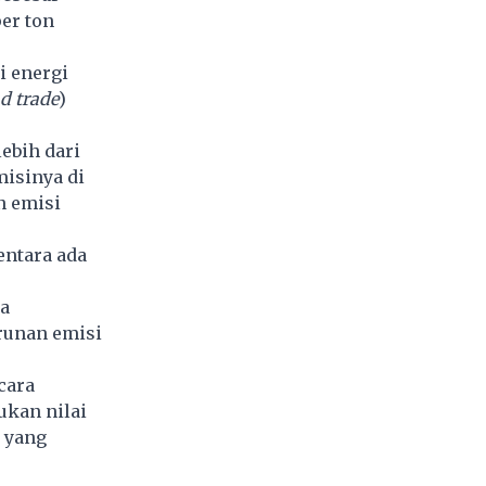
er ton
i energi
d trade
)
ebih dari
misinya di
n emisi
entara ada
da
urunan emisi
cara
ukan nilai
i yang