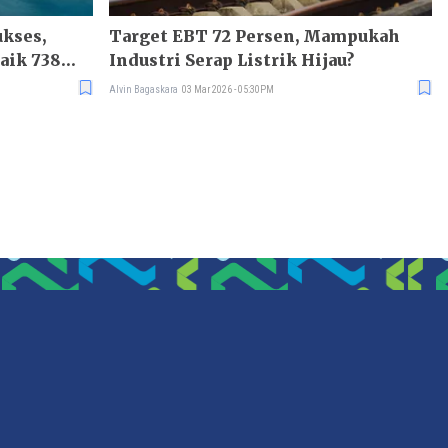
kses,
Target EBT 72 Persen, Mampukah
aik 738
Industri Serap Listrik Hijau?
Alvin Bagaskara
03 Mar 2026 - 05:30PM