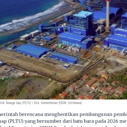
strik Tenaga Uap (PLTU) / Dok. Kementerian ESDM
(Istimewa)
merintah berencana menghentikan pembangunan pemb
 uap (PLTU) yang bersumber dari batu bara pada 2026 m