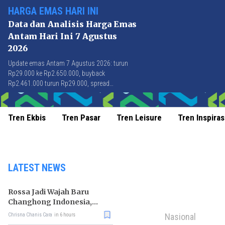
HARGA EMAS HARI INI
Data dan Analisis Harga Emas
Antam Hari Ini 7 Agustus
2026
Update emas Antam 7 Agustus 2026: turun
Rp29.000 ke Rp2.650.000, buyback
Rp2.461.000 turun Rp29.000, spread
Rp189.000 stabil di level terbaik sejak April
2026.
Tren Ekbis
Tren Pasar
Tren Leisure
Tren Inspiras
LATEST NEWS
Rossa Jadi Wajah Baru
Changhong Indonesia,
Garansi Produk Kini
Nasional
Chrisna Chanis Cara
in 6 hours
Sampai 25 Tahun