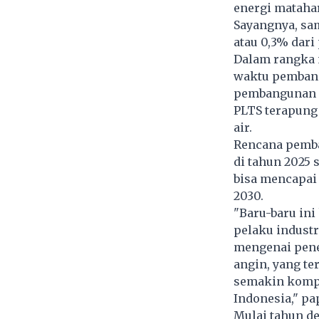
energi matahari
Sayangnya, sam
atau 0,3% dari
Dalam rangka
waktu pembang
pembangunan pe
PLTS terapung 
air.
Rencana pemba
di tahun 2025 
bisa mencapai 
2030.
"Baru-baru in
pelaku industr
mengenai pener
angin, yang te
semakin kompe
Indonesia," pa
Mulai tahun d