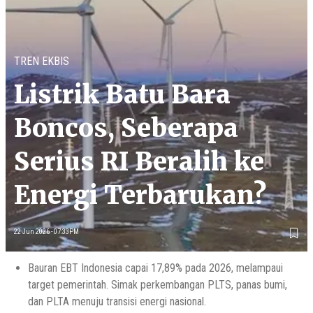
TREN EKBIS
Listrik Batu Bara
Boncos, Seberapa
Serius RI Beralih ke
Energi Terbarukan?
22 Jun 2026 - 07:33PM
Bauran EBT Indonesia capai 17,89% pada 2026, melampaui
target pemerintah. Simak perkembangan PLTS, panas bumi,
dan PLTA menuju transisi energi nasional.