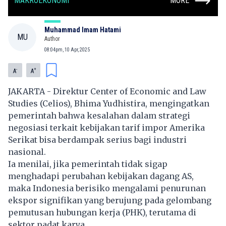
MAKROEKONOMI
MORE
Muhammad Imam Hatami
MU
Author
08:04pm, 10 Apr, 2025
-
+
A
A
JAKARTA - Direktur Center of Economic and Law
Studies (Celios), Bhima Yudhistira, mengingatkan
pemerintah bahwa kesalahan dalam strategi
negosiasi terkait kebijakan tarif impor Amerika
Serikat bisa berdampak serius bagi industri
nasional.
Ia menilai, jika pemerintah tidak sigap
menghadapi perubahan kebijakan dagang AS,
maka Indonesia berisiko mengalami penurunan
ekspor signifikan yang berujung pada gelombang
pemutusan hubungan kerja (PHK), terutama di
sektor padat karya.