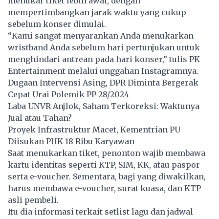
menukar tiket lebih awal, dengan
mempertimbangkan jarak waktu yang cukup
sebelum konser dimulai.
“Kami sangat menyarankan Anda menukarkan
wristband Anda sebelum hari pertunjukan untuk
menghindari antrean pada hari konser,” tulis PK
Entertainment melalui unggahan Instagramnya.
Dugaan Intervensi Asing, DPR Diminta Bergerak
Cepat Urai Polemik PP 28/2024
Laba UNVR Anjlok, Saham Terkoreksi: Waktunya
Jual atau Tahan?
Proyek Infrastruktur Macet, Kementrian PU
Diisukan PHK 18 Ribu Karyawan
Saat menukarkan
tiket
, penonton wajib membawa
kartu identitas seperti KTP, SIM, KK, atau paspor
serta e-voucher. Sementara, bagi yang diwakilkan,
harus membawa e-voucher, surat kuasa, dan KTP
asli pembeli.
Itu dia informasi terkait setlist lagu dan jadwal