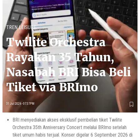
TREN LEISURE
Twilite Orchestra
Rayakan 35 Tahun,
Nasabah BRI Bisa Beli
Tiket via BRImo
31 Jul 2026 - 07:37PM
BRI menyediakan akses eksklusif pembelian tiket Twilite
Orchestra 35th Anniversary Concert melalui BRImo setelah
tiket umum habis terjual. Konser digelar 6 September 2026 di