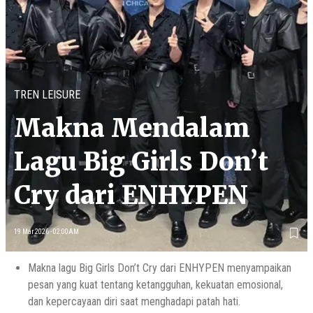
TREN LEISURE
Makna Mendalam
Lagu Big Girls Don’t
Cry dari ENHYPEN
19 Mar 2026 - 02:00AM
Makna lagu Big Girls Don’t Cry dari ENHYPEN menyampaikan
pesan yang kuat tentang ketangguhan, kekuatan emosional,
dan kepercayaan diri saat menghadapi patah hati.