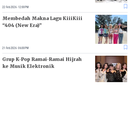
22 Feb 2026 - 12:00PM
Membedah Makna Lagu KiiiKiii
“404 (New Era)”
21 Feb 2026 - 06:00PM
Grup K-Pop Ramai-Ramai Hijrah
ke Musik Elektronik
11 Feb 2026 - 12:03AM
Makna di Balik Lagu Sedia Aku
Sebelum Hujan Karya Idgitaf
05 Feb 2026 - 12:00PM