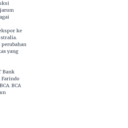
uksi
Djarum
agai
iekspor ke
stralia.
n perubahan
kas yang
T Bank
 Farindo
 BCA. BCA
pun