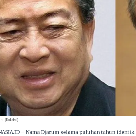
ara
(Dok/Ist)
ASIA.ID – Nama Djarum selama puluhan tahun identik