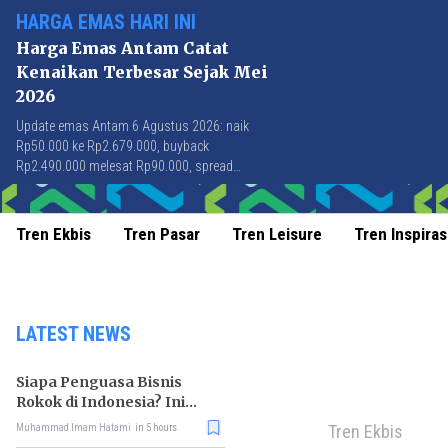
HARGA EMAS HARI INI
Harga Emas Antam Catat
Kenaikan Terbesar Sejak Mei
2026
Update emas Antam 6 Agustus 2026: naik
Rp50.000 ke Rp2.679.000, buyback
Rp2.490.000 melesat Rp90.000, spread
Rp189.000 tersempit sejak awal April 2026.
Tren Ekbis
Tren Pasar
Tren Leisure
Tren Inspiras
LATEST NEWS
Siapa Penguasa Bisnis
Rokok di Indonesia? Ini
Daftar Raja Industri
Tren Ekbis
Muhammad Imam Hatami
in 5 hours
Tembakau