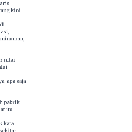
aris
yang kini
di
asi,
n minuman,
r nilai
lui
a, apa saja
h pabrik
at itu
k kata
sekitar