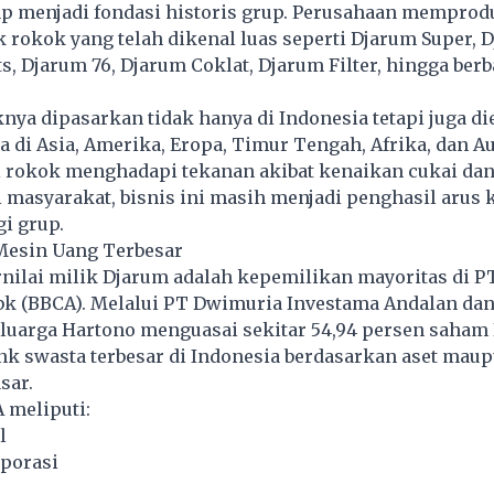
ap menjadi fondasi historis grup. Perusahaan memprod
 rokok yang telah dikenal luas seperti Djarum Super, 
ts, Djarum 76, Djarum Coklat, Djarum Filter, hingga berb
ya dipasarkan tidak hanya di Indonesia tetapi juga d
a di Asia, Amerika, Eropa, Timur Tengah, Afrika, dan Au
i rokok menghadapi tekanan akibat kenaikan cukai da
masyarakat, bisnis ini masih menjadi penghasil arus 
gi grup.
 Mesin Uang Terbesar
rnilai milik Djarum adalah kepemilikan mayoritas di P
bk (BBCA). Melalui PT Dwimuria Investama Andalan dan
eluarga Hartono menguasai sekitar 54,94 persen saham
k swasta terbesar di Indonesia berdasarkan aset mau
sar.
A meliputi:
l
porasi