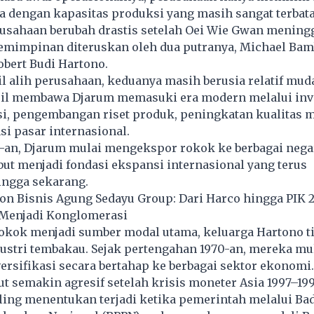
a dengan kapasitas produksi yang masih sangat terbata
rusahaan berubah drastis setelah Oei Wie Gwan mening
pemimpinan diteruskan oleh dua putranya, Michael Ba
bert Budi Hartono.
 alih perusahaan, keduanya masih berusia relatif mud
il membawa Djarum memasuki era modern melalui inve
i, pengembangan riset produk, peningkatan kualitas m
i pasar internasional.
0-an, Djarum mulai mengekspor rokok ke berbagai nega
ut menjadi fondasi ekspansi internasional yang terus
ngga sekarang.
on Bisnis Agung Sedayu Group: Dari Harco hingga PIK 
Menjadi Konglomerasi
okok menjadi sumber modal utama, keluarga Hartono t
dustri tembakau. Sejak pertengahan 1970-an, mereka mu
rsifikasi secara bertahap ke berbagai sektor ekonomi.
but semakin agresif setelah krisis moneter Asia 1997–199
ng menentukan terjadi ketika pemerintah melalui Ba