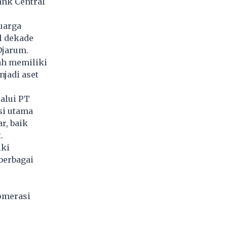
nk Central
uarga
l dekade
Djarum.
ah memiliki
njadi aset
lalui PT
si utama
r, baik
.
iki
 berbagai
omerasi