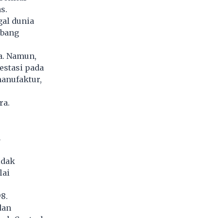
s.
gal dunia
mbang
a. Namun,
stasi pada
anufaktur,
ra.
2
idak
lai
8.
dan