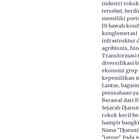
industri rokok
tersebut, berdi
memiliki port
Di bawah kend
konglomerasi 
infrastruktur 
agribisnis, hin
Transformasi t
diversifikasi b
ekonomi grup j
kepemilikan ma
Lantas, bagaim
perusahaan yan
Berawal dari P
Sejarah Djarum
rokok kecil be
hampir bangkr
Nama "Djarum" 
"jarum". Pada 