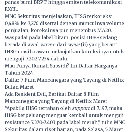
panas bumi BRPT hingga emiten telekomunikasi
EXCL.
MNC Sekuritas menjelaskan, IHSG terkoreksi
0,48% ke 7,276 disertai dengan munculnya volume
penjualan, koreksinya pun menembus MA20.
Waspadai pada label hitam, posisi IHSG sedang
berada di awal
wave
c dari
wave
(ii) yang berarti
IHSG masih rawan melanjutkan koreksinya untuk
menguji 7.202-7.234 dahulu.
Mau Punya Rumah Subsidi? Ini Daftar Harganya
Tahun 2024
Daftar 7 Film Mancanegara yang Tayang di Netflix
Bulan Maret
Ada Resident Evil, Berikut Daftar 8 Film
Mancanegara yang Tayang di Netflix Maret
“Apabila IHSG tertahan oleh
support
di 7.197, maka
IHSG berpeluang menguat kembali untuk menguji
resistance 7.370-7.403 pada label merah,” tulis MNC
Sekuritas dalam riset harian, pada Selasa, 5 Maret