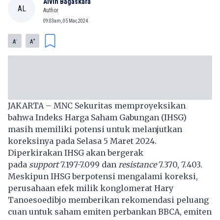
Alvin Bagaskara
AL
Author
09:03am, 05 Mar, 2024
-
+
A
A
Loading...
JAKARTA – MNC Sekuritas memproyeksikan
bahwa Indeks Harga Saham Gabungan (IHSG)
masih memiliki potensi untuk melanjutkan
koreksinya pada Selasa 5 Maret 2024.
Diperkirakan IHSG akan bergerak
pada
support
7.197-7.099 dan
resistance
7.370, 7.403.
Meskipun IHSG berpotensi mengalami koreksi,
perusahaan efek milik konglomerat Hary
Tanoesoedibjo memberikan rekomendasi peluang
cuan untuk saham emiten perbankan BBCA, emiten