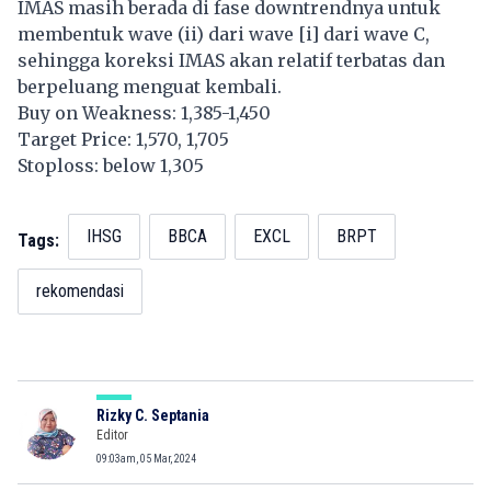
IMAS masih berada di fase downtrendnya untuk
membentuk wave (ii) dari wave [i] dari wave C,
sehingga koreksi IMAS akan relatif terbatas dan
berpeluang menguat kembali.
Buy on Weakness: 1,385-1,450
Target Price: 1,570, 1,705
Stoploss: below 1,305
IHSG
BBCA
EXCL
BRPT
Tags:
rekomendasi
Rizky C. Septania
Editor
09:03am, 05 Mar, 2024