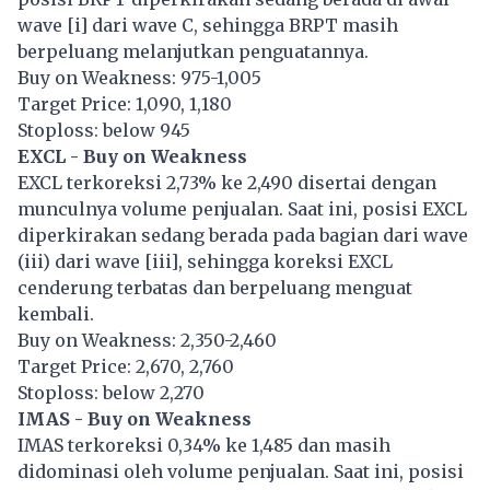
wave [i] dari wave C, sehingga BRPT masih
berpeluang melanjutkan penguatannya.
Buy on Weakness: 975-1,005
Target Price: 1,090, 1,180
Stoploss: below 945
EXCL - Buy on Weakness
EXCL terkoreksi 2,73% ke 2,490 disertai dengan
munculnya volume penjualan. Saat ini, posisi EXCL
diperkirakan sedang berada pada bagian dari wave
(iii) dari wave [iii], sehingga koreksi EXCL
cenderung terbatas dan berpeluang menguat
kembali.
Buy on Weakness: 2,350-2,460
Target Price: 2,670, 2,760
Stoploss: below 2,270
IMAS - Buy on Weakness
IMAS terkoreksi 0,34% ke 1,485 dan masih
didominasi oleh volume penjualan. Saat ini, posisi