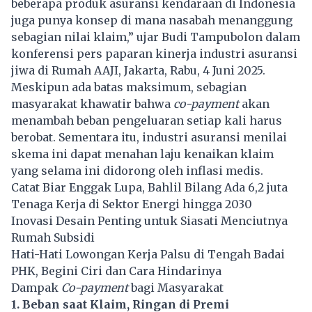
beberapa produk asuransi kendaraan di Indonesia
juga punya konsep di mana nasabah menanggung
sebagian nilai klaim,” ujar Budi Tampubolon dalam
konferensi pers paparan kinerja industri asuransi
jiwa di Rumah AAJI, Jakarta, Rabu, 4 Juni 2025.
Meskipun ada batas maksimum, sebagian
masyarakat khawatir bahwa
co-payment
akan
menambah beban pengeluaran setiap kali harus
berobat. Sementara itu, industri asuransi menilai
skema ini dapat menahan laju kenaikan klaim
yang selama ini didorong oleh inflasi medis.
Catat Biar Enggak Lupa, Bahlil Bilang Ada 6,2 juta
Tenaga Kerja di Sektor Energi hingga 2030
Inovasi Desain Penting untuk Siasati Menciutnya
Rumah Subsidi
Hati-Hati Lowongan Kerja Palsu di Tengah Badai
PHK, Begini Ciri dan Cara Hindarinya
Dampak
Co-payment
bagi Masyarakat
1. Beban saat Klaim, Ringan di Premi