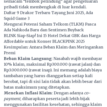
semacam “tembok pelindung” agar pengeluaran
pribadi tidak membengkak di luar kendali.
Daftar 9 Drakor Terbaru Tayang Juni 2025, Ada
Squid Game 3
Mengurai Potensi Saham Telkom (TLKM) Pasca
Ada Nahkoda Baru dan Sentimen Buyback
BLINK Siap-Siap! Ini 15 Hotel Dekat GBK dan Harga
Affordable untuk Konser BLACKPINK 2025
Kesimpulan: Antara Beban Klaim dan Meringankan
Premi
Beban Klaim Langsung
: Nasabah wajib membayar
10% klaim, maksimal Rp300.000 (rawat jalan) dan
Rp3.000.000 (rawat inap). Ini memang adalah biaya
tambahan yang harus dianggarkan setiap kali
berobat, tapi di sisi lain tidak akan lebih besar dari
batas maksimum yang ditetapkan.
Menekan Inflasi Klaim
: Dengan adanya
co-
payment
, diharapkan peserta jadi lebih bijak
menggunakan fasilitas kesehatan, sehingga klaim