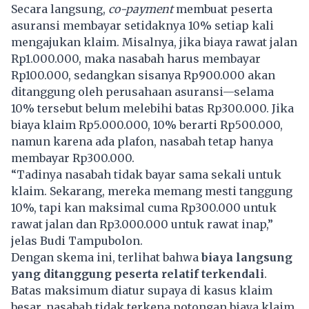
Secara langsung,
co-payment
membuat peserta
asuransi membayar setidaknya 10% setiap kali
mengajukan klaim. Misalnya, jika biaya rawat jalan
Rp1.000.000, maka nasabah harus membayar
Rp100.000, sedangkan sisanya Rp900.000 akan
ditanggung oleh perusahaan asuransi—selama
10% tersebut belum melebihi batas Rp300.000. Jika
biaya klaim Rp5.000.000, 10% berarti Rp500.000,
namun karena ada plafon, nasabah tetap hanya
membayar Rp300.000.
“Tadinya nasabah tidak bayar sama sekali untuk
klaim. Sekarang, mereka memang mesti tanggung
10%, tapi kan maksimal cuma Rp300.000 untuk
rawat jalan dan Rp3.000.000 untuk rawat inap,”
jelas Budi Tampubolon.
Dengan skema ini, terlihat bahwa
biaya langsung
yang ditanggung peserta relatif terkendali
.
Batas maksimum diatur supaya di kasus klaim
besar, nasabah tidak terkena potongan biaya klaim