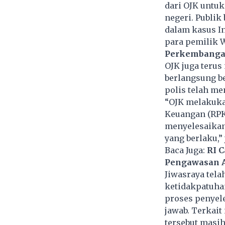
dari OJK untuk
negeri. Publik
dalam kasus I
para pemilik W
Perkembangan
OJK juga teru
berlangsung b
polis telah me
“OJK melakuka
Keuangan (RPK
menyelesaikan
yang berlaku,” 
Baca Juga:
RI C
Pengawasan A
Jiwasraya tela
ketidakpatuha
proses penyel
jawab. Terkai
tersebut masi