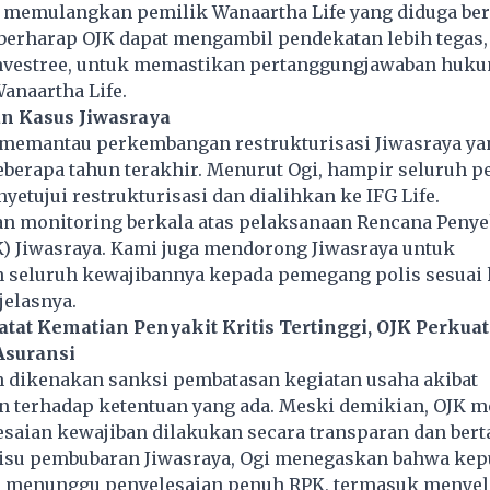
 memulangkan pemilik Wanaartha Life yang diduga bera
 berharap OJK dapat mengambil pendekatan lebih tegas,
nvestree, untuk memastikan pertanggungjawaban huku
anaartha Life.
 Kasus Jiwasraya
s memantau perkembangan restrukturisasi Jiwasraya ya
eberapa tahun terakhir. Menurut Ogi, hampir seluruh 
nyetujui restrukturisasi dan dialihkan ke IFG Life.
n monitoring berkala atas pelaksanaan Rencana Peny
) Jiwasraya. Kami juga mendorong Jiwasraya untuk
 seluruh kewajibannya kepada pemegang polis sesuai 
jelasnya.
atat Kematian Penyakit Kritis Tertinggi, OJK Perkuat
suransi
h dikenakan sanksi pembatasan kegiatan usaha akibat
n terhadap ketentuan yang ada. Meski demikian, OJK 
esaian kewajiban dilakukan secara transparan dan ber
t isu pembubaran Jiwasraya, Ogi menegaskan bahwa ke
h menunggu penyelesaian penuh RPK, termasuk menyel