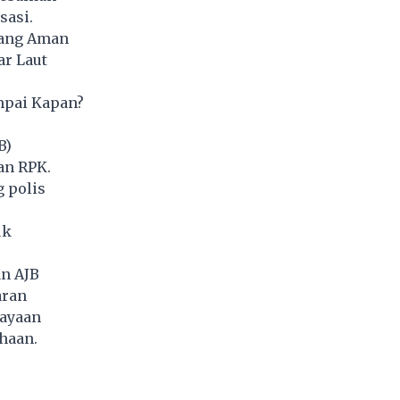
sasi.
yang Aman
ar Laut
mpai Kapan?
B)
an RPK.
 polis
uk
an AJB
aran
cayaan
haan.