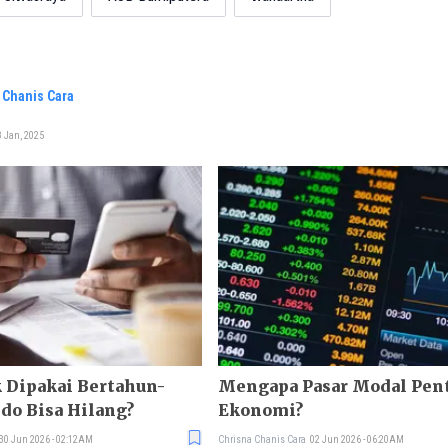
 Chanis Cara
 Jan, 2025
 Dipakai Bertahun-
Mengapa Pasar Modal Pen
ldo Bisa Hilang?
Ekonomi?
30 Jun 2026 - 02:12AM
Chrisna Chanis Cara
02 Jun 2026 - 06:20AM