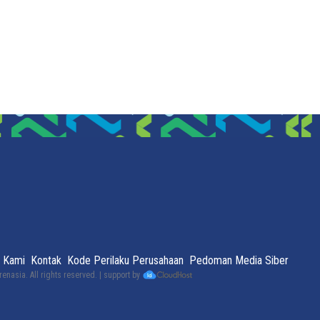
 Kami
Kontak
Kode Perilaku Perusahaan
Pedoman Media Siber
renasia
. All rights reserved. | support by