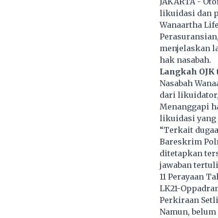
JAKARTA - Oto
likuidasi dan 
Wanaartha Life
Perasuransian,
menjelaskan l
hak nasabah.
Langkah OJK t
Nasabah Wanaa
dari likuidat
Menanggapi ha
likuidasi yang
“Terkait dugaa
Bareskrim Pol
ditetapkan ter
jawaban tertuli
11 Perayaan Ta
LK21-Oppadram
Perkiraan Setl
Namun, belum 