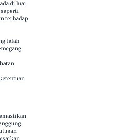
da di luar
 seperti
m terhadap
ng telah
pemegang
ehatan
ketentuan
memastikan
tanggung
putusan
esaikan