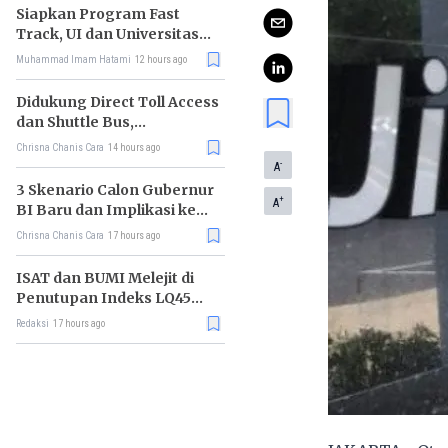
Siapkan Program Fast
Track, UI dan Universitas
Agung Podomoro Jalin
Muhammad Imam Hatami
12 hours ago
Kemitraan
Didukung Direct Toll Access
dan Shuttle Bus,
Paramount Petals Kian
Chrisna Chanis Cara
14 hours ago
Prospektif
-
A
3 Skenario Calon Gubernur
+
A
BI Baru dan Implikasi ke
Pasar
Chrisna Chanis Cara
17 hours ago
ISAT dan BUMI Melejit di
Penutupan Indeks LQ45
Hari Ini
Redaksi
17 hours ago