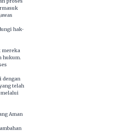
an proses
termasuk
gawas
dungi hak-
k mereka
uh hukum.
ses
si dengan
yang telah
 melalui
yang Aman
 tambahan