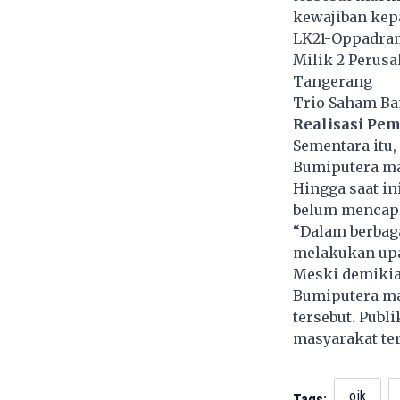
kewajiban kep
LK21-Oppadram
Milik 2 Perusa
Tangerang
Trio Saham Ba
Realisasi Pe
Sementara itu,
Bumiputera ma
Hingga saat in
belum mencapa
“Dalam berbag
melakukan upa
Meski demikian
Bumiputera m
tersebut. Publ
masyarakat te
ojk
Tags: