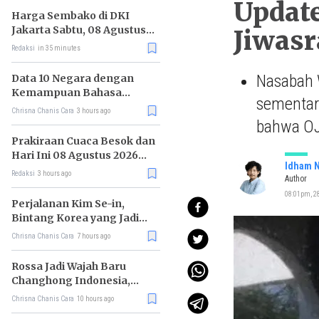
Update
Harga Sembako di DKI
Jakarta Sabtu, 08 Agustus
Jiwasr
2026, Daging Kambing
Redaksi
in 35 minutes
Naik, Bawang Merah Turun
Nasabah W
Data 10 Negara dengan
Kemampuan Bahasa
sementar
Inggris Terbaik
Chrisna Chanis Cara
3 hours ago
bahwa OJK
Prakiraan Cuaca Besok dan
Hari Ini 08 Agustus 2026
Idham N
untuk Wilayah DKI Jakarta
Redaksi
3 hours ago
Author
08:01pm, 28
Perjalanan Kim Se-in,
Bintang Korea yang Jadi
Kurir Makanan
Chrisna Chanis Cara
7 hours ago
Rossa Jadi Wajah Baru
Changhong Indonesia,
Garansi Produk Kini
Chrisna Chanis Cara
10 hours ago
Sampai 25 Tahun