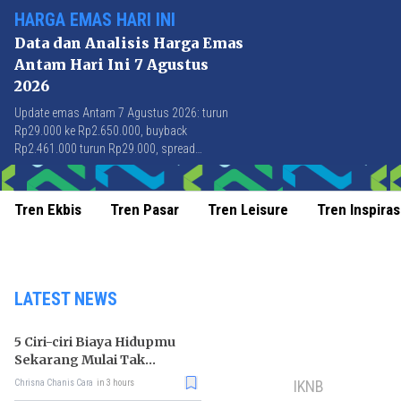
HARGA EMAS HARI INI
Data dan Analisis Harga Emas
Antam Hari Ini 7 Agustus
2026
Update emas Antam 7 Agustus 2026: turun
Rp29.000 ke Rp2.650.000, buyback
Rp2.461.000 turun Rp29.000, spread
Rp189.000 stabil di level terbaik sejak April
2026.
Tren Ekbis
Tren Pasar
Tren Leisure
Tren Inspiras
LATEST NEWS
5 Ciri-ciri Biaya Hidupmu
Sekarang Mulai Tak
Terkendali
IKNB
Chrisna Chanis Cara
in 3 hours