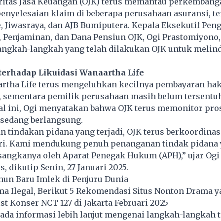
ritas Jasa Keuangan (OJK) terus memantau perkembang
penyelesaian klaim di beberapa perusahaan asuransi, 
, Jiwasraya, dan AJB Bumiputera. Kepala Eksekutif Pen
 Penjaminan, dan Dana Pensiun OJK, Ogi Prastomiyono,
angkah-langkah yang telah dilakukan OJK untuk melin
erhadap Likuidasi Wanaartha Life
rtha Life terus mengeluhkan kecilnya pembayaran ha
or, sementara pemilik perusahaan masih belum tersent
l ini, Ogi menyatakan bahwa OJK terus memonitor pro
 sedang berlangsung.
n tindakan pidana yang terjadi, OJK terus berkoordina
ri. Kami mendukung penuh penanganan tindak pidana 
sangkanya oleh Aparat Penegak Hukum (APH),” ujar Ogi
s, dikutip Senin, 27 Januari 2025.
hun Baru Imlek di Penjuru Dunia
a Ilegal, Berikut 5 Rekomendasi Situs Nonton Drama 
ist Konser NCT 127 di Jakarta Februari 2025
ada informasi lebih lanjut mengenai langkah-langkah