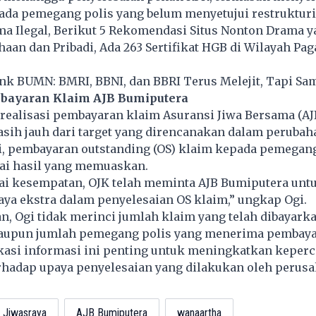
ada pemegang polis yang belum menyetujui restrukturi
a Ilegal, Berikut 5 Rekomendasi Situs Nonton Drama 
haan dan Pribadi, Ada 263 Sertifikat HGB di Wilayah Pag
nk BUMN: BMRI, BBNI, dan BBRI Terus Melejit, Tapi Sa
mbayaran Klaim AJB Bumiputera
 realisasi pembayaran klaim Asuransi Jiwa Bersama (AJ
sih jauh dari target yang direncanakan dalam perubah
i, pembayaran outstanding (OS) klaim kepada pemegang
i hasil yang memuaskan.
ai kesempatan, OJK telah meminta AJB Bumiputera unt
ya ekstra dalam penyelesaian OS klaim,” ungkap Ogi.
, Ogi tidak merinci jumlah klaim yang telah dibayark
aupun jumlah pemegang polis yang menerima pembay
ikasi informasi ini penting untuk meningkatkan keper
rhadap upaya penyelesaian yang dilakukan oleh perusa
Jiwasraya
AJB Bumiputera
wanaartha