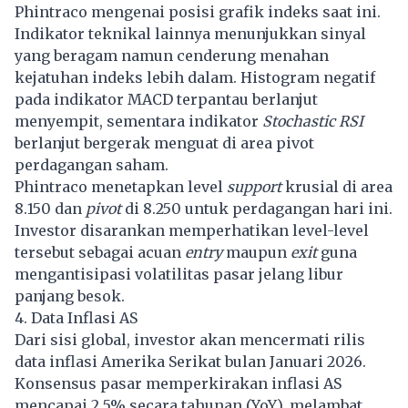
Phintraco mengenai posisi grafik indeks saat ini.
Indikator teknikal lainnya menunjukkan sinyal
yang beragam namun cenderung menahan
kejatuhan indeks lebih dalam. Histogram negatif
pada indikator MACD terpantau berlanjut
menyempit, sementara indikator
Stochastic RSI
berlanjut bergerak menguat di area pivot
perdagangan saham.
Phintraco menetapkan level
support
krusial di area
8.150 dan
pivot
di 8.250 untuk perdagangan hari ini.
Investor disarankan memperhatikan level-level
tersebut sebagai acuan
entry
maupun
exit
guna
mengantisipasi volatilitas pasar jelang libur
panjang besok.
4. Data Inflasi AS
Dari sisi global, investor akan mencermati rilis
data inflasi Amerika Serikat bulan Januari 2026.
Konsensus pasar memperkirakan inflasi AS
mencapai 2,5% secara tahunan (YoY), melambat