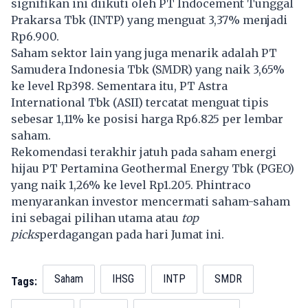
signifikan ini diikuti oleh PT Indocement Tunggal
Prakarsa Tbk (INTP) yang menguat 3,37% menjadi
Rp6.900.
Saham sektor lain yang juga menarik adalah PT
Samudera Indonesia Tbk (SMDR) yang naik 3,65%
ke level Rp398. Sementara itu, PT Astra
International Tbk (ASII) tercatat menguat tipis
sebesar 1,11% ke posisi harga Rp6.825 per lembar
saham.
Rekomendasi terakhir jatuh pada saham energi
hijau PT Pertamina Geothermal Energy Tbk (PGEO)
yang naik 1,26% ke level Rp1.205. Phintraco
menyarankan investor mencermati saham-saham
ini sebagai pilihan utama atau
top
picks
perdagangan pada hari Jumat ini.
Saham
IHSG
INTP
SMDR
Tags: