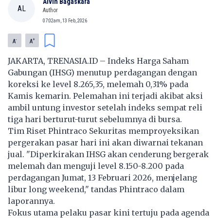
Alvin Bagaskara
AL
Author
07:02am, 13 Feb, 2026
-
+
A
A
JAKARTA, TRENASIA.ID – Indeks Harga Saham
Gabungan (IHSG) menutup perdagangan dengan
koreksi ke level 8.265,35, melemah 0,31% pada
Kamis kemarin. Pelemahan ini terjadi akibat aksi
ambil untung investor setelah indeks sempat reli
tiga hari berturut-turut sebelumnya di bursa.
Tim Riset Phintraco Sekuritas memproyeksikan
pergerakan pasar hari ini akan diwarnai tekanan
jual. "Diperkirakan IHSG akan cenderung bergerak
melemah dan menguji level 8.150-8.200 pada
perdagangan Jumat, 13 Februari 2026, menjelang
libur long weekend," tandas Phintraco dalam
laporannya.
Fokus utama pelaku pasar kini tertuju pada agenda