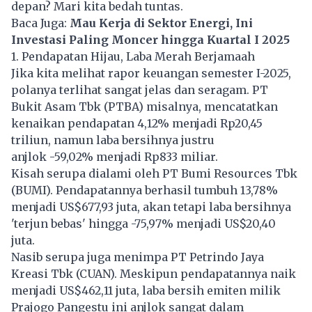
depan? Mari kita bedah tuntas.
Baca Juga:
Mau Kerja di Sektor Energi, Ini
Investasi Paling Moncer hingga Kuartal I 2025
1. Pendapatan Hijau, Laba Merah Berjamaah
Jika kita melihat rapor keuangan semester I-2025,
polanya terlihat sangat jelas dan seragam. PT
Bukit Asam Tbk (PTBA) misalnya, mencatatkan
kenaikan pendapatan 4,12% menjadi Rp20,45
triliun, namun laba bersihnya justru
anjlok -59,02% menjadi Rp833 miliar.
Kisah serupa dialami oleh PT Bumi Resources Tbk
(BUMI). Pendapatannya berhasil tumbuh 13,78%
menjadi US$677,93 juta, akan tetapi laba bersihnya
'terjun bebas' hingga -75,97% menjadi US$20,40
juta.
Nasib serupa juga menimpa PT Petrindo Jaya
Kreasi Tbk (CUAN). Meskipun pendapatannya naik
menjadi US$462,11 juta, laba bersih emiten milik
Prajogo Pangestu ini anjlok sangat dalam