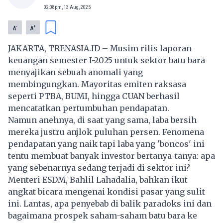
02:08pm, 13 Aug, 2025
-
+
A
A
JAKARTA,
TRENASIA.ID
– Musim rilis laporan
keuangan semester I-2025 untuk sektor batu bara
menyajikan sebuah anomali yang
membingungkan. Mayoritas emiten raksasa
seperti
PTBA
,
BUMI
, hingga
CUAN
berhasil
mencatatkan pertumbuhan pendapatan.
Namun anehnya, di saat yang sama, laba bersih
mereka justru anjlok puluhan persen. Fenomena
pendapatan yang naik tapi laba yang 'boncos' ini
tentu membuat banyak investor bertanya-tanya: apa
yang sebenarnya sedang terjadi di sektor ini?
Menteri ESDM, Bahlil Lahadalia, bahkan ikut
angkat bicara mengenai kondisi pasar yang sulit
ini. Lantas, apa penyebab di balik paradoks ini dan
bagaimana prospek saham-saham batu bara ke