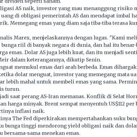
r dividen seperti saham.
bligasi AS naik, investor yang mau menanggung risiko
uang di obligasi pemerintah AS dan mendapat imbal ha
ik. Memegang emas yang diam saja tiba-tiba terasa ku
analis Marex, menjelaskannya dengan lugas. "Kami mel
bunga riil di banyak negara di dunia, dan hal itu benar
a emas. Dolar AS juga lebih kuat, dan itu menjadi sen
 Meir dalam keterangannya, dikutip Senin.
nguat memukul emas dari arah berbeda. Emas diharga
 ketika dolar menguat, investor yang memegang mata ua
r lebih mahal untuk membeli emas yang sama. Permin
is turun.
rjadi saat perang AS-Iran memanas. Konflik di Selat Ho
an harga minyak. Brent sempat menyentuh US$112 per b
tinya inflasi naik.
artinya The Fed diperkirakan mempertahankan suku bung
ku bunga tinggi mendorong yield obligasi naik dan dol
itu bersama-sama menekan emas.