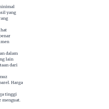
 minimal
sil yang
rang
ihat
-benar
timen
kan dalam
ng lain
taan dari
rmuz
arel. Harga
a tinggi
ar menguat.