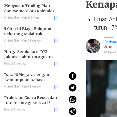
Kenap
Menyusun Trading Plan
dan Memetakan Kalender
Ekonomi Mingguan
Emas Anta
Chrisna Chanis Cara
in 2 hours
turun 17%
5 Ciri-ciri Biaya Hidupmu
Sekarang Mulai Tak
Terkendali
Chrisna Chanis Cara
3 hours ago
Chrisna
Author
Harga Sembako di DKI
05:05pm, 25
Jakarta Sabtu, 08 Agustus
2026, Daging Kambing
Redaksi
5 hours ago
Naik, Bawang Merah Turun
Data 10 Negara dengan
Kemampuan Bahasa
Inggris Terbaik
Chrisna Chanis Cara
9 hours ago
Prakiraan Cuaca Besok dan
Hari Ini 08 Agustus 2026
untuk Wilayah DKI Jakarta
Redaksi
9 hours ago