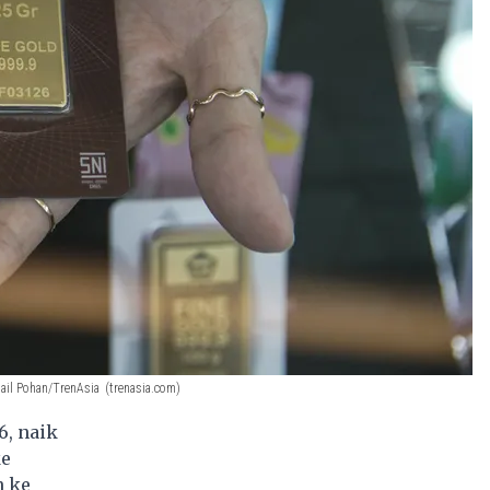
mail Pohan/TrenAsia
(trenasia.com)
6, naik
ke
n ke