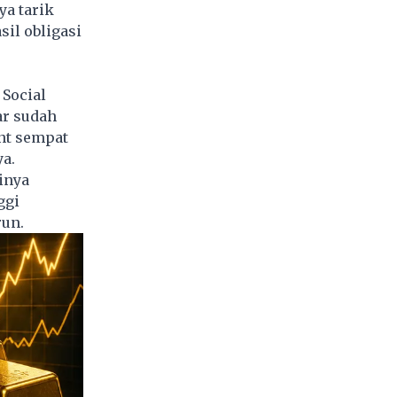
ya tarik
il obligasi
Social
ar sudah
ent sempat
ya.
inya
ggi
run.