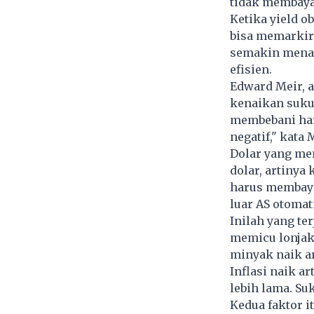
tidak membaya
Ketika yield o
bisa memarkir 
semakin menar
efisien.
Edward Meir, 
kenaikan suku 
membebani harg
negatif," kata
Dolar yang me
dolar, artinya
harus membaya
luar AS otomat
Inilah yang te
memicu lonjak
minyak naik ar
Inflasi naik 
lebih lama. Su
Kedua faktor 