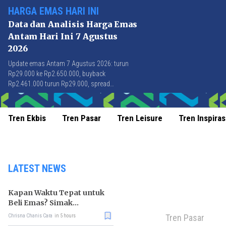
HARGA EMAS HARI INI
Data dan Analisis Harga Emas
Antam Hari Ini 7 Agustus
2026
Update emas Antam 7 Agustus 2026: turun
Rp29.000 ke Rp2.650.000, buyback
Rp2.461.000 turun Rp29.000, spread
Rp189.000 stabil di level terbaik sejak April
2026.
Tren Ekbis
Tren Pasar
Tren Leisure
Tren Inspiras
LATEST NEWS
Kapan Waktu Tepat untuk
Beli Emas? Simak
Strateginya
Tren Pasar
Chrisna Chanis Cara
in 5 hours