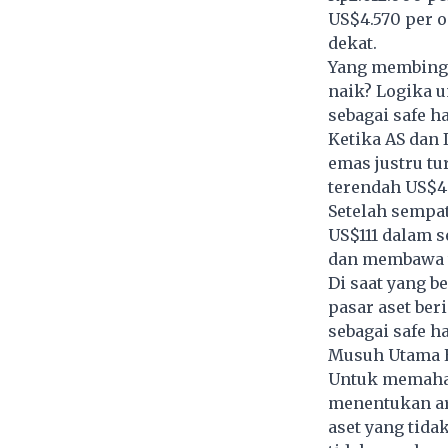
US$4.570 per 
dekat.
Yang membingu
naik? Logika u
sebagai safe h
Ketika AS dan 
emas justru tu
terendah US$4.
Setelah sempat
US$111 dalam 
dan membawa to
Di saat yang b
pasar aset ber
sebagai safe h
Musuh Utama E
Untuk memaham
menentukan ara
aset yang tida