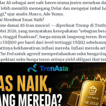
ar AS sebagai aset safe haven utama justru menekan da
 lebih memilih memegang Dolar dan mengejar imbal has
gi,” ujar analis Maxco, Ade Yunus.
i Membuat Emas Naik?
sme damai AS-Iran muncul — diperkuat Trump di Truth 
 Mei 2026, yang menyatakan kesepakatan "sebagian bes
, tinggal finalisasi", harga minyak langsung turun. Br
h US$100 per barel dari level tertinggi US$112 sebelumn
rtinya kekhawatiran inflasi mereda. Inflasi mereda art
The Fed untuk agresif mempertahankan suku bunga tin
pektasi suku bunga turun artinya yield obligasi ikut tu