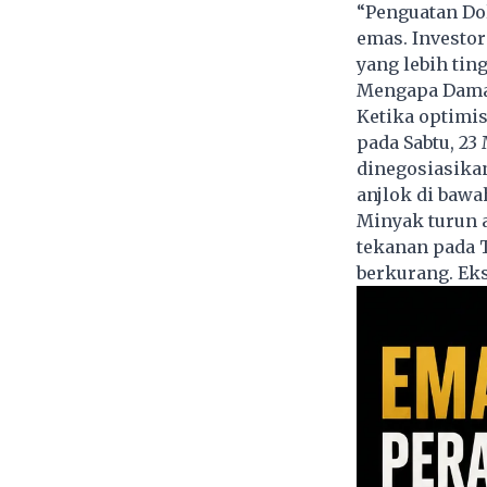
“Penguatan Dol
emas. Investor
yang lebih ting
Mengapa Dama
Ketika optimi
pada Sabtu, 23
dinegosiasikan
anjlok di bawa
Minyak turun a
tekanan pada 
berkurang. Eks