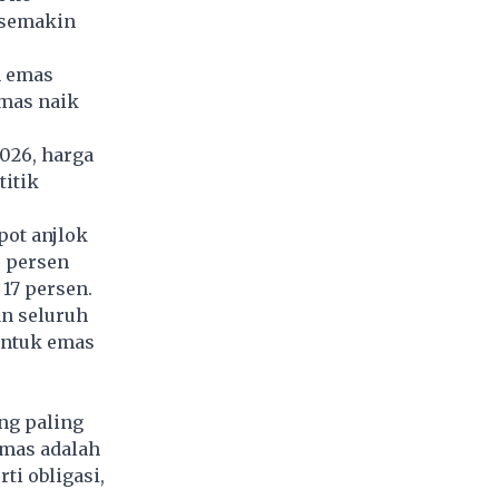
 semakin
n emas
emas naik
2026, harga
titik
pot anjlok
3 persen
17 persen.
an seluruh
untuk emas
ng paling
Emas adalah
ti obligasi,