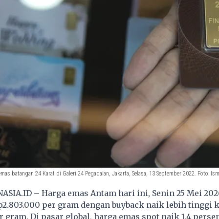
as batangan 24 Karat di Galeri 24 Pegadaian, Jakarta, Selasa, 13 September 2022. Foto: Is
SIA.ID – Harga emas Antam hari ini, Senin 25 Mei 202
2.803.000 per gram dengan buyback naik lebih tinggi 
r gram. Di pasar global, harga emas spot naik 1,4 perse