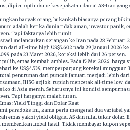
ons, dipicu optimisme kesepakatan damai AS-Iran yang
ngkan banyak orang, bukankah biasanya perang biki
mum adalah ketika dunia tidak aman, investor panik, 
aven. Tapi faktanya lebih rumit.
Israel melancarkan serangan ke Iran pada 28 Februari 
run dari all-time high US$5.602 pada 29 Januari 2026 ke 
099 pada 23 Maret 2026, koreksi lebih dari 26 persen.
 pulih, emas kembali ambles. Pada 15 Mei 2026, harga s
sehari ke US$4.539, memperpanjang koreksi mingguan 
tal penurunan dari puncak Januari menjadi lebih dari 
ersamaan, IHSG anjlok, rupiah mencetak all-time low, d
isiko di Asia merah. Seharusnya ini kondisi sempurna 
aven. Tapi harganya malah turun.
mas: Yield Tinggi dan Dolar Kuat
i paradoks ini, kamu perlu mengenal dua variabel ya
h emas yakni yield obligasi AS dan nilai tukar dolar. 
k memberikan imbal hasil. Tidak membayar kupon seper