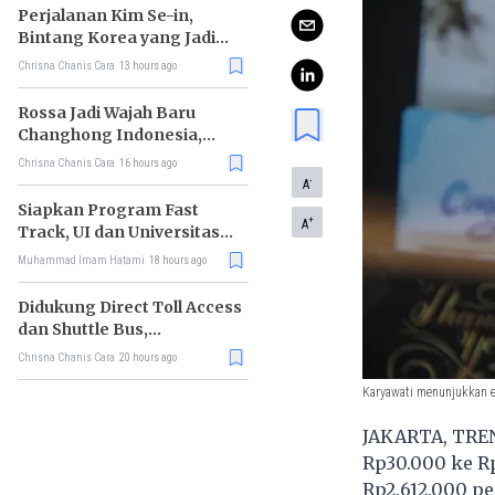
Perjalanan Kim Se-in,
Bintang Korea yang Jadi
Kurir Makanan
Chrisna Chanis Cara
13 hours ago
Rossa Jadi Wajah Baru
Changhong Indonesia,
Garansi Produk Kini
Chrisna Chanis Cara
16 hours ago
Sampai 25 Tahun
-
A
Siapkan Program Fast
+
A
Track, UI dan Universitas
Agung Podomoro Jalin
Muhammad Imam Hatami
18 hours ago
Kemitraan
Didukung Direct Toll Access
dan Shuttle Bus,
Paramount Petals Kian
Chrisna Chanis Cara
20 hours ago
Prospektif
Karyawati menunjukkan em
JAKARTA, TRENA
Rp30.000 ke Rp
Rp2.612.000 pe