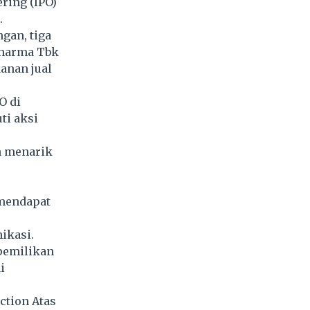
ring (IPO)
.
gan, tiga
Dharma Tbk
anan jual
O di
ti aksi
h menarik
 mendapat
ikasi.
pemilikan
i
ction Atas