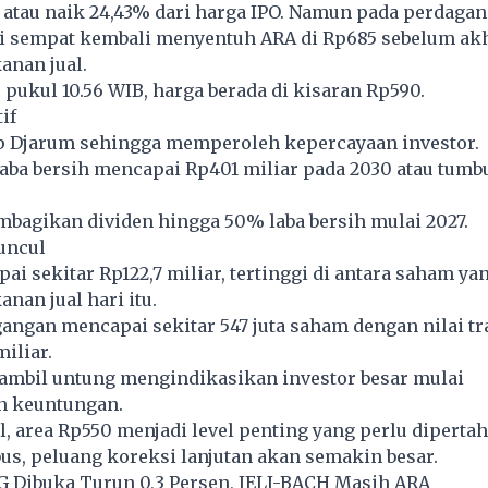
 atau naik 24,43% dari harga IPO. Namun pada perdaga
ni sempat kembali menyentuh ARA di Rp685 sebelum ak
anan jual.
 pukul 10.56 WIB, harga berada di kisaran Rp590.
if
 Djarum sehingga memperoleh kepercayaan investor.
aba bersih mencapai Rp401 miliar pada 2030 atau tumb
bagikan dividen hingga 50% laba bersih mulai 2027.
uncul
pai sekitar Rp122,7 miliar, tertinggi di antara saham ya
nan jual hari itu.
angan mencapai sekitar 547 juta saham dengan nilai tr
iliar.
 ambil untung mengindikasikan investor besar mulai
n keuntungan.
l, area Rp550 menjadi level penting yang perlu diperta
us, peluang koreksi lanjutan akan semakin besar.
G Dibuka Turun 0,3 Persen, JELI-BACH Masih ARA