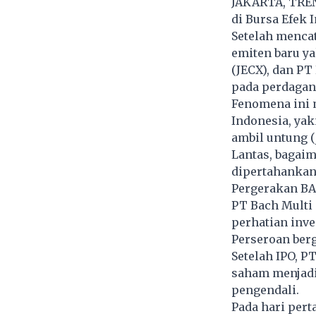
JAKARTA, TRENA
di Bursa Efek 
Setelah mencat
emiten baru ya
(JECX), dan P
pada perdagang
Fenomena ini 
Indonesia, yak
ambil untung (
Lantas, bagai
dipertahankan
Pergerakan B
PT Bach Multi 
perhatian inv
Perseroan berg
Setelah IPO, 
saham menjadi
pengendali.
Pada hari per