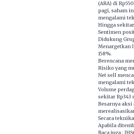
(ARA) di Rp550
pagi, saham i
mengalami tek
Hingga sekitar
Sentimen posit
Didukung Grup
Menargetkan l
158%.
Berencana mem
Risiko yang m
Net sell menca
mengalami teka
Volume perdag
sekitar Rp343 m
Besarnya aksi
merealisasika
Secara teknika
Apabila ditemb
Baca juga :
IHS