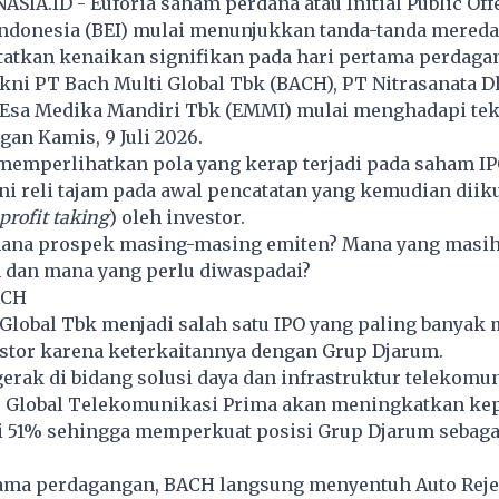
SIA.ID - Euforia saham perdana atau Initial Public Offe
Indonesia (BEI) mulai menunjukkan tanda-tanda mereda
atkan kenaikan signifikan pada hari pertama perdagan
kni PT Bach Multi Global Tbk (BACH), PT Nitrasanata 
T Esa Medika Mandiri Tbk (EMMI) mulai menghadapi tek
an Kamis, 9 Juli 2026.
memperlihatkan pola yang kerap terjadi pada saham IP
ni reli tajam pada awal pencatatan yang kemudian diiku
profit taking
) oleh investor.
mana prospek masing-masing emiten? Mana yang masi
 dan mana yang perlu diwaspadai?
ACH
Global Tbk menjadi salah satu IPO yang paling banyak
estor karena keterkaitannya dengan Grup Djarum.
erak di bidang solusi daya dan infrastruktur telekomun
PT Global Telekomunikasi Prima akan meningkatkan ke
 51% sehingga memperkuat posisi Grup Djarum sebaga
tama perdagangan, BACH langsung menyentuh Auto Reje