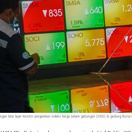
ngan latar layar monitor pergerakan indeks harga saham gabungan (IHSG) di gedung Bursa Ef