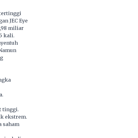
tertinggi
gan JEC Eye
,98 miliar
 kali.
nyentuh
.Namun
ng
ngka
a.
 tinggi.
ak ekstrem.
ka saham