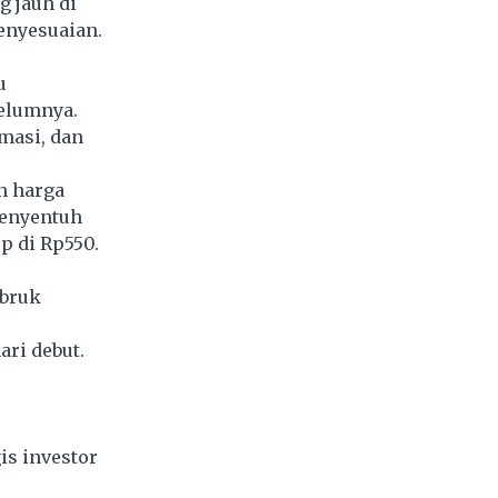
g jauh di
enyesuaian.
u
elumnya.
masi, dan
n harga
menyentuh
p di Rp550.
mbruk
ri debut.
is investor