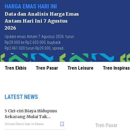
HARGA EMAS HARI INI
Data dan Analisis Harga Emas
Antam Hari Ini 7 Agustus
2026
Update emas Antam 7 Agustus 2026: turun
Rp29.000 ke Rp2.650.000, buyback
Rp2.461.000 turun Rp29.000, spread
Rp189.000 stabil di level terbaik sejak April
2026.
Tren Ekbis
Tren Pasar
Tren Leisure
Tren Inspiras
LATEST NEWS
5 Ciri-ciri Biaya Hidupmu
Sekarang Mulai Tak
Terkendali
Tren Pasar
Chrisna Chanis Cara
in 6 hours