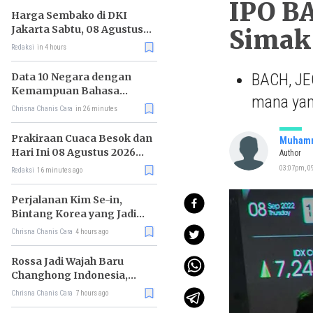
IPO B
Harga Sembako di DKI
Jakarta Sabtu, 08 Agustus
Simak
2026, Daging Kambing
Redaksi
in 4 hours
Naik, Bawang Merah Turun
BACH, JEC
Data 10 Negara dengan
Kemampuan Bahasa
mana yan
Inggris Terbaik
Chrisna Chanis Cara
in 26 minutes
Prakiraan Cuaca Besok dan
Muhamm
Hari Ini 08 Agustus 2026
Author
untuk Wilayah DKI Jakarta
03:07pm, 09
Redaksi
16 minutes ago
Perjalanan Kim Se-in,
Bintang Korea yang Jadi
Kurir Makanan
Chrisna Chanis Cara
4 hours ago
Rossa Jadi Wajah Baru
Changhong Indonesia,
Garansi Produk Kini
Chrisna Chanis Cara
7 hours ago
Sampai 25 Tahun