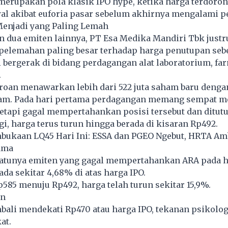
erupakan pola klasik IPO hype, ketika harga terdoron
wal akibat euforia pasar sebelum akhirnya mengalami p
njadi yang Paling Lemah
 dua emiten lainnya, PT Esa Medika Mandiri Tbk justr
elemahan paling besar terhadap harga penutupan seb
 bergerak di bidang perdagangan alat laboratorium, far
.
eroan menawarkan lebih dari 522 juta saham baru denga
am. Pada hari pertama perdagangan memang sempat 
tetapi gagal mempertahankan posisi tersebut dan ditutu
i, harga terus turun hingga berada di kisaran Rp492.
bukaan LQ45 Hari Ini: ESSA dan PGEO Ngebut, HRTA A
ama
satunya emiten yang gagal mempertahankan ARA pada ha
ada sekitar 4,68% di atas harga IPO.
585 menuju Rp492, harga telah turun sekitar 15,9%.
an
bali mendekati Rp470 atau harga IPO, tekanan psikolog
at.