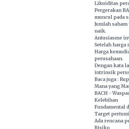
Likuiditas per
Pergerakan BA
muncul pada sa
Jumlah saham y
naik.
Antusiasme inv
Setelah harga
Harga kemudia
perusahaan.
Dengan kata l
intrinsik peru
Baca juga :
Rup
Mana yang Ma
BACH - Waspa
Kelebihan
Fundamental d
Target pertumb
Ada rencana p
Risiko