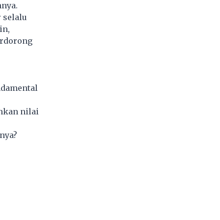
nnya.
 selalu
in,
erdorong
ndamental
nkan nilai
inya?