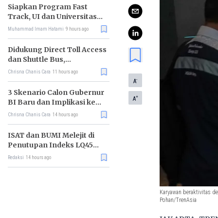
Siapkan Program Fast
Track, UI dan Universitas
Agung Podomoro Jalin
Muhammad Imam Hatami
9 hours ago
Kemitraan
Didukung Direct Toll Access
dan Shuttle Bus,
Paramount Petals Kian
Chrisna Chanis Cara
11 hours ago
Prospektif
-
A
3 Skenario Calon Gubernur
+
A
BI Baru dan Implikasi ke
Pasar
Chrisna Chanis Cara
14 hours ago
ISAT dan BUMI Melejit di
Penutupan Indeks LQ45
Hari Ini
Redaksi
14 hours ago
Karyawan beraktivitas de
Pohan/TrenAsia