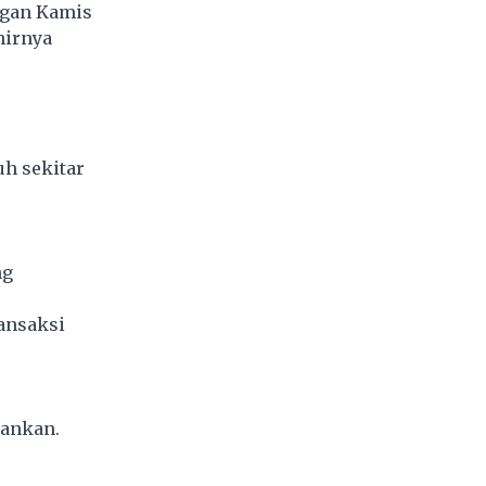
ngan Kamis
hirnya
uh sekitar
ng
ansaksi
hankan.