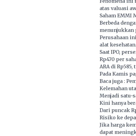
Fenomena ini m
atas valuasi a
Saham EMMI Me
Berbeda dengan
menunjukkan p
Perusahaan ini
alat kesehatan
Saat IPO, pers
Rp470 per sah
ARA di Rp585, 
Pada Kamis pag
Baca juga :
Pem
Kelemahan ut
Menjadi satu-
Kini hanya ber
Dari puncak Rp
Risiko ke dep
Jika harga kem
dapat meningk