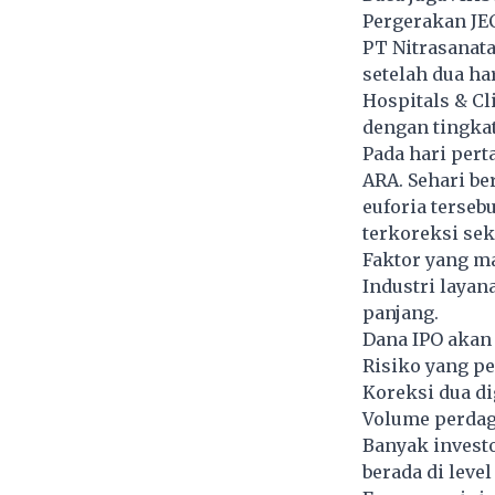
Pergerakan JE
PT Nitrasanata
setelah dua ha
Hospitals & Cl
dengan tingka
Pada hari per
ARA. Sehari b
euforia terseb
terkoreksi sek
Faktor yang ma
Industri laya
panjang.
Dana IPO akan
Risiko yang pe
Koreksi dua di
Volume perdaga
Banyak investo
berada di level