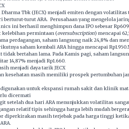
CX
 Dharma Tbk (JECX) menjadi emiten dengan volatilitas 
ri berturut-turut ARA. Perusahaan yang mengelola jarin
inics ini berhasil menghimpun dana IPO sebesar Rp609
t kelebihan permintaan (
oversubscription
) mencapai 62,5
tama perdagangan, saham langsung naik 24,8% dan me
erikutnya saham kembali ARA hingga mencapai Rp1.950
ut tidak bertahan lama. Pada Kamis pagi, saham langsu
itar 14,87% menjadi Rp1.660.
sih menjadi daya tarik JECX
nan kesehatan masih memiliki prospek pertumbuhan ja
 digunakan untuk ekspansi rumah sakit dan klinik mat
rlu dicermati
git setelah dua hari ARA menunjukkan volatilitas sangat
ngan relatif tipis sehingga harga lebih mudah berger
r diperkirakan masih terjebak pada harga tinggi keti
 ARA.