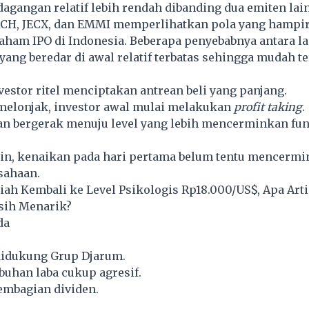
dagangan relatif lebih rendah dibanding dua emiten lai
CH, JECX, dan EMMI memperlihatkan pola yang hampir
ham IPO di Indonesia. Beberapa penyebabnya antara la
ang beredar di awal relatif terbatas sehingga mudah t
estor ritel menciptakan antrean beli yang panjang.
 melonjak, investor awal mulai melakukan
profit taking
.
n bergerak menuju level yang lebih mencerminkan fu
ain, kenaikan pada hari pertama belum tentu mencermi
sahaan.
iah Kembali ke Level Psikologis Rp18.000/US$, Apa Art
sih Menarik?
da
idukung Grup Djarum.
uhan laba cukup agresif.
embagian dividen.