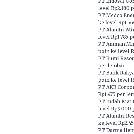
PT Indosat Oo
level Rp2.180 
PT Medco Energ
ke level Rp1.5
PT Alamtri Min
level Rp1.785 
PT Amman Mine
poin ke level 
PT Bumi Resou
per lembar
PT Bank Rakyat
poin ke level 
PT AKR Corpor
Rp1.475 per le
PT Indah Kiat 
level Rp9.000 
PT Alamtri Res
ke level Rp2.4
PT Darma Hen