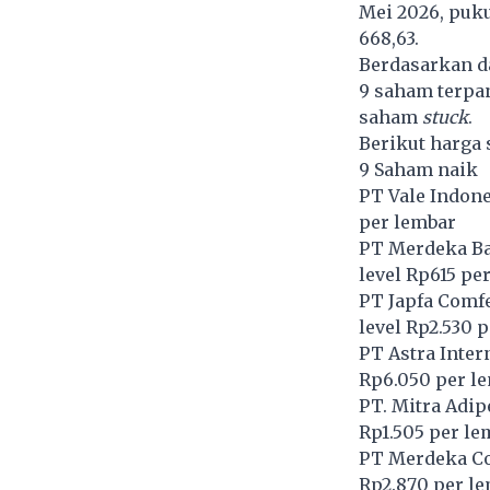
Mei 2026, puku
668,63.
Berdasarkan d
9 saham terpan
saham
stuck
.
Berikut harga 
9 Saham naik
PT Vale Indone
per lembar
PT Merdeka Bat
level Rp615 pe
PT Japfa Comfe
level Rp2.530 
PT Astra Inter
Rp6.050 per l
PT. Mitra Adip
Rp1.505 per le
PT Merdeka Co
Rp2.870 per l