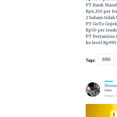
PT Bank Mandir
Rp4.250 per l
2 Saham tidak
PT GoTo Gojek
Rp50 per lemb
PT Pertamina 
ke level Rp995
IHSG
Tags:
Chrisna
Editor
04:05pm, 11