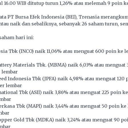
l 16.00 WIB ditutup turun 1,26% atau melemah 9 poin ke
ata PT Bursa Efek Indonesia (BEI), Trenasia merangku
tau naik dan sebaliknya, sebanyak 26 saham turun, se
saham hari ini:
sia Tbk (
INCO
) naik 11,06% atau menguat 600 poin ke l
tery Materials Tbk. (
MBMA
) naik 6,03% atau menguat 
r lembar
ed Indonesia Tbk (
JPFA
) naik 4,98% atau menguat 120 
per lembar
national Tbk (
ASII
) naik 3,86% atau menguat 225 poin ke
embar
erkasa Tbk (
MAPI
) naik 3,44% atau menguat 50 poin ke 
mbar
pper Gold Tbk (
MDKA
) naik 3,24% atau menguat 90 poi
embar