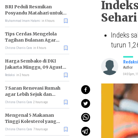
Indeks
BRI Peduli Resmikan
Posyandu Matahari untuk
Sehari
Dukung Cegah Stunting
Muhammad Imam Hatami
in 4 hours
Indeks sa
Tips Cerdas Mengelola
Tagihan Bulanan Agar
turun 1,2
Tidak Telat Bayar
Chrisna Chanis Cara
in 4 hours
Harga Sembako di DKI
Redaks
Jakarta Minggu, 09 Agustus
Author
2026, Daging Sapi Murni
04:05pm, 11
Redaksi
in 2 hours
(Semur) Naik, Bawang
Putih Turun
7 Saran Renovasi Rumah
agar Lebih Sejuk dan
Nyaman Ditinggali
Chrisna Chanis Cara
2 hours ago
Mengenal 5 Makanan
Tinggi Kolesterol yang
Justru Menyehatkan
Chrisna Chanis Cara
7 hours ago