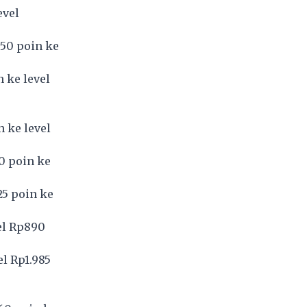
evel
 50 poin ke
 ke level
 ke level
0 poin ke
25 poin ke
el Rp890
el Rp1.985