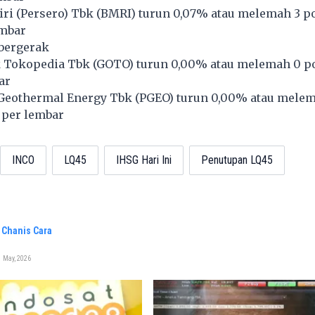
i (Persero) Tbk (
BMRI
) turun 0,07% atau melemah 3 po
embar
 bergerak
 Tokopedia Tbk (
GOTO
) turun 0,00% atau melemah 0 po
ar
Geothermal Energy Tbk (
PGEO
) turun 0,00% atau mele
 per lembar
INCO
LQ45
IHSG Hari Ini
Penutupan LQ45
 Chanis Cara
 May, 2026