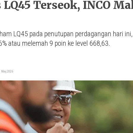
 LQ45 Terseok, INCO Mal
ham LQ45 pada penutupan perdagangan hari ini, 
6% atau melemah 9 poin ke level 668,63.
i
 May, 2026