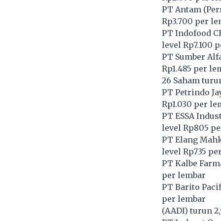
PT Antam (Pers
Rp3.700 per l
PT Indofood C
level Rp7.100 
PT Sumber Alfa
Rp1.485 per le
26 Saham turu
PT Petrindo Ja
Rp1.030 per le
PT ESSA Indust
level Rp805 pe
PT Elang Mahk
level Rp735 pe
PT Kalbe Farma
per lembar
PT Barito Pacif
per lembar
(
AADI
) turun 