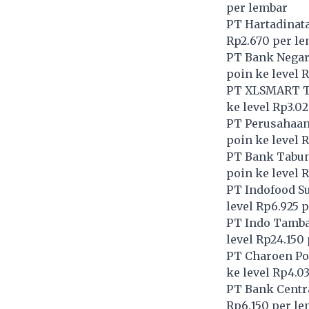
per lembar
PT Hartadinata
Rp2.670 per l
PT Bank Negara
poin ke level 
PT XLSMART Te
ke level Rp3.0
PT Perusahaan 
poin ke level 
PT Bank Tabun
poin ke level 
PT Indofood S
level Rp6.925 
PT Indo Tamba
level Rp24.150
PT Charoen Po
ke level Rp4.0
PT Bank Centra
Rp6.150 per l