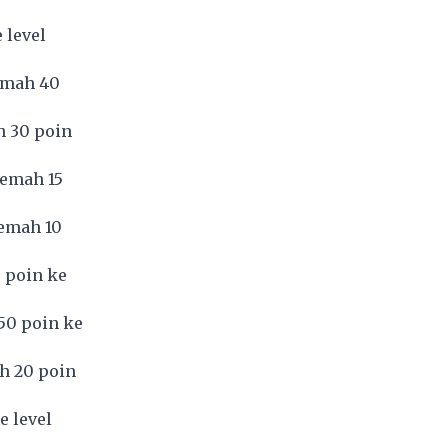
 level
emah 40
h 30 poin
lemah 15
lemah 10
 poin ke
50 poin ke
h 20 poin
e level