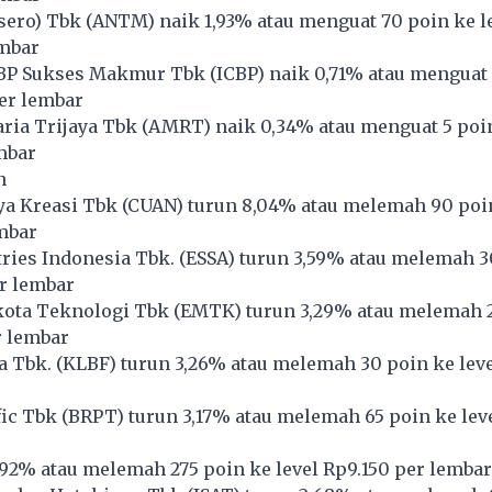
ero) Tbk (
ANTM
) naik 1,93% atau menguat 70 poin ke l
embar
BP Sukses Makmur Tbk (
ICBP
) naik 0,71% atau menguat
per lembar
ria Trijaya Tbk (
AMRT
) naik 0,34% atau menguat 5 poin
mbar
n
ya Kreasi Tbk (
CUAN
) turun 8,04% atau melemah 90 poin
mbar
ries Indonesia Tbk. (
ESSA
) turun 3,59% atau melemah 3
r lembar
ota Teknologi Tbk (
EMTK
) turun 3,29% atau melemah 
r lembar
 Tbk. (
KLBF
) turun 3,26% atau melemah 30 poin ke lev
ic Tbk (
BRPT
) turun 3,17% atau melemah 65 poin ke lev
2,92% atau melemah 275 poin ke level Rp9.150 per lembar