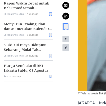
Kapan Waktu Tepat untuk
Beli Emas? Simak
Strateginya
Chrisna Chanis Cara
12 hours ago
Menyusun Trading Plan
dan Memetakan Kalender
Ekonomi Mingguan
Chrisna Chanis Cara
16 hours ago
-
A
5 Ciri-ciri Biaya Hidupmu
+
A
Sekarang Mulai Tak
Terkendali
Chrisna Chanis Cara
20 hours ago
Harga Sembako di DKI
Jakarta Sabtu, 08 Agustus
2026, Daging Kambing
Redaksi
a day ago
Naik, Bawang Merah Turun
PT Vale Indonesia Tbk 
JAKARTA - Inde