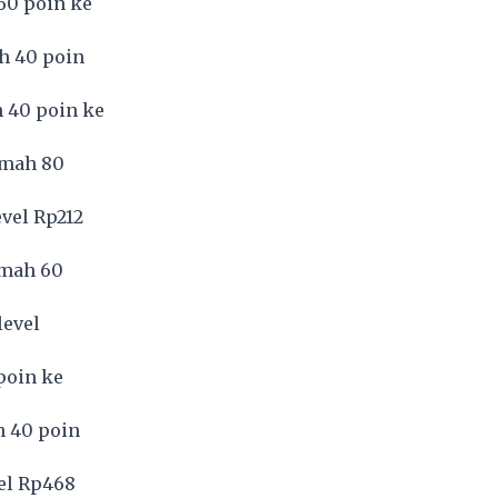
60 poin ke
h 40 poin
 40 poin ke
emah 80
evel Rp212
emah 60
level
poin ke
h 40 poin
vel Rp468