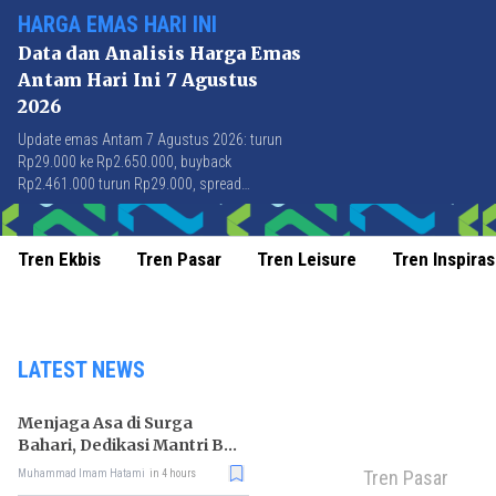
HARGA EMAS HARI INI
Data dan Analisis Harga Emas
Antam Hari Ini 7 Agustus
2026
Update emas Antam 7 Agustus 2026: turun
Rp29.000 ke Rp2.650.000, buyback
Rp2.461.000 turun Rp29.000, spread
Rp189.000 stabil di level terbaik sejak April
2026.
Tren Ekbis
Tren Pasar
Tren Leisure
Tren Inspiras
LATEST NEWS
Menjaga Asa di Surga
Bahari, Dedikasi Mantri BRI
untuk Masyarakat
Tren Pasar
Muhammad Imam Hatami
in 4 hours
Wakatobi