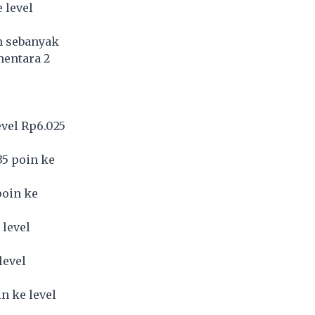
 level
m sebanyak
mentara 2
evel Rp6.025
35 poin ke
poin ke
 level
level
n ke level