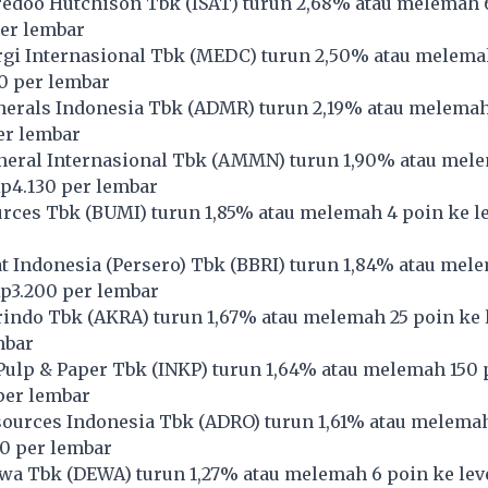
redoo Hutchison Tbk (
ISAT
) turun 2,68% atau melemah 
per lembar
i Internasional Tbk (
MEDC
) turun 2,50% atau melema
60 per lembar
erals Indonesia Tbk (
ADMR
) turun 2,19% atau melemah
per lembar
ral Internasional Tbk (
AMMN
) turun 1,90% atau mel
Rp4.130 per lembar
rces Tbk (
BUMI
) turun 1,85% atau melemah 4 poin ke l
 Indonesia (Persero) Tbk (
BBRI
) turun 1,84% atau mel
Rp3.200 per lembar
indo Tbk (
AKRA
) turun 1,67% atau melemah 25 poin ke 
mbar
Pulp & Paper Tbk (
INKP
) turun 1,64% atau melemah 150 
per lembar
ources Indonesia Tbk (
ADRO
) turun 1,61% atau melema
50 per lembar
wa Tbk (
DEWA
) turun 1,27% atau melemah 6 poin ke le