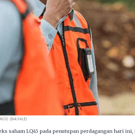
(INCO)
(Dok/VALE)
ks saham LQ45 pada penutupan perdagangan hari ini, S