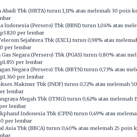
 Abadi Tbk (
HRTA
) turun 1,11% atau melemah 30 poin ke
embar
 Indonesia (Persero) Tbk (
BBNI
) turun 1,04% atau mel
Rp3.820 per lembar
lecom Sejahtera Tbk (
EXCL
) turun 0,98% atau melema
20 per lembar
Gas Negara (Persero) Tbk (
PGAS
) turun 0,80% atau me
Rp1.855 per lembar
gan Negara (Persero) Tbk (
BBTN
) turun 0,73% atau me
Rp1.360 per lembar
ukses Makmur Tbk (
INDF
) turun 0,72% atau melemah 50
per lembar
ngraya Megah Tbk (
ITMG
) turun 0,62% atau melemah 1
 per lembar
kphand Indonesia Tbk (
CPIN
) turun 0,49% atau melema
30 per lembar
l Asia Tbk (
BBCA
) turun 0,40% atau melemah 25 poin k
embar