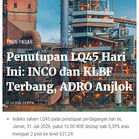
TREN PASAR
Penutupan LQ45 Hari
Ini: INCO dan KLBF
Terbang, ADRO Anjlok
31 Jul 2026 - 04:49PM
Indeks saham LQ45 pada penutupan perdagangan hari ini,
Jumat, 31 Juli 2026, pukul 16.00 WIB ditutup naik 0,39% atau
menguat 2 poin ke level 621,24.