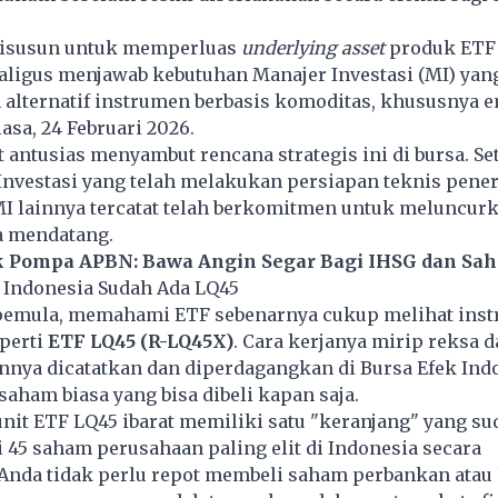
 disusun untuk memperluas
underlying asset
produk ETF 
aligus menjawab kebutuhan Manajer Investasi (MI) yan
lternatif instrumen berbasis komoditas, khususnya em
asa, 24 Februari 2026.
t antusias menyambut rencana strategis ini di bursa. S
Investasi yang telah melakukan persiapan teknis pener
MI lainnya tercatat telah berkomitmen untuk meluncur
a mendatang.
k Pompa APBN: Bawa Angin Segar Bagi IHSG dan Sa
i Indonesia Sudah Ada LQ45
 pemula, memahami ETF sebenarnya cukup melihat ins
perti
ETF LQ45 (R-LQ45X)
. Cara kerjanya mirip reksa 
nnya dicatatkan dan diperdagangkan di Bursa Efek Ind
 saham biasa yang bisa dibeli kapan saja.
nit ETF LQ45 ibarat memiliki satu "keranjang" yang su
i 45 saham perusahaan paling elit di Indonesia secara
 Anda tidak perlu repot membeli saham perbankan ata