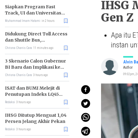
IHSG M
Siapkan Program Fast
Track, UI dan Universitas
Gen Z
Agung Podomoro Jalin
Muhammad Imam Hatami
in 2 hours
Kemitraan
Apa itu E
Didukung Direct Toll Access
dan Shuttle Bus,
instan u
Paramount Petals Kian
Chrisna Chanis Cara
11 minutes ago
Prospektif
3 Skenario Calon Gubernur
Alvin B
BI Baru dan Implikasi ke
Author
Pasar
09:02pm, 24
Chrisna Chanis Cara
3 hours ago
ISAT dan BUMI Melejit di
Penutupan Indeks LQ45
Hari Ini
Redaksi
3 hours ago
IHSG Ditutup Menguat 1,04
Persen Jelang Akhir Pekan
Redaksi
3 hours ago