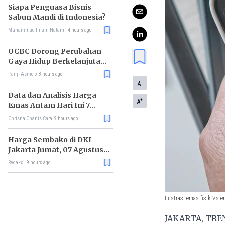
Siapa Penguasa Bisnis
Sabun Mandi di Indonesia?
Muhammad Imam Hatami
4 hours ago
OCBC Dorong Perubahan
Gaya Hidup Berkelanjutan
melalui Program RISE
Panji Asmoro
8 hours ago
-
A
Data dan Analisis Harga
+
A
Emas Antam Hari Ini 7
Agustus 2026
Chrisna Chanis Cara
9 hours ago
Harga Sembako di DKI
Jakarta Jumat, 07 Agustus
2026, Daging Sapi Naik, Gas
Redaksi
9 hours ago
Elpiji 3kg Turun
Ilustrasi emas fisik Vs e
JAKARTA, TRENA