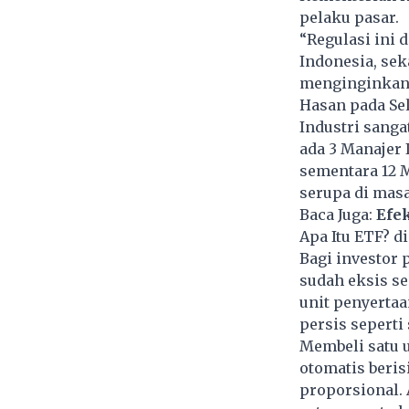
pelaku pasar.
“Regulasi ini
Indonesia, sek
menginginkan a
Hasan pada Sel
Industri sanga
ada 3 Manajer 
sementara 12 
serupa di mas
Baca Juga:
Efe
Apa Itu ETF? d
Bagi investor
sudah eksis se
unit penyertaa
persis seperti
Membeli satu u
otomatis beris
proporsional.