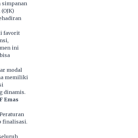
an simpanan
 (OJK)
ehadiran
 favorit
nsi,
umen ini
bisa
sar modal
ma memiliki
si
ng dinamis.
TF Emas
Peraturan
finalisasi.
i
seluruh