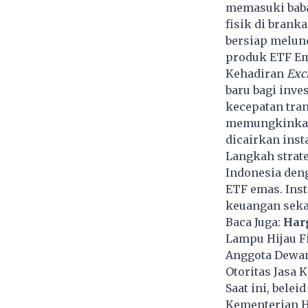
memasuki baba
fisik di branka
bersiap melun
produk ETF E
Kehadiran
Exc
baru bagi inve
kecepatan tran
memungkinkan 
dicairkan inst
Langkah strate
Indonesia deng
ETF emas. Ins
keuangan sekal
Baca Juga:
Har
Lampu Hijau F
Anggota Dewan
Otoritas Jasa 
Saat ini, bele
Kementerian H