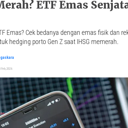
erah? ETF Emas Senjata
TF Emas? Cek bedanya dengan emas fisik dan reks
ntuk hedging porto Gen Z saat IHSG memerah.
agaskara
 Feb, 2026