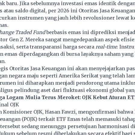
k baru. Jika sebelumnya investasi emas identik deng
s atau saldo digital, per 2026 ini Otoritas Jasa Keuangan
curkan instrumen yang jauh lebih revolusioner lewat k
mas.
hange Traded Fund
berbasis emas ini diprediksi menjadi
stor Gen Z. Mereka sangat mengedepankan aspek efisie
saksi, serta transparansi harga secara
real-time
. Instr
emas diperdagangkan di bursa layaknya saham yang 
an.
gis Otoritas Jasa Keuangan ini akan menyejajarkan pa
an negara maju seperti Amerika Serikat yang telah la
trumen ini diharapkan menjadi pendorong utama inklu
igus pelindung aset dari fluktuasi ekonomi global ya
ga Logam Mulia Terus Meroket: OJK Kebut Aturan E
inal OJK
 Komisioner OJK, Hasan Fawzi, mengonfirmasi bahwa 
Keuangan (POJK) terkait ETF Emas telah memasuki tahap 
id tersebut sedang menunggu persetujuan harmonisasi d
ukum sebelum resmi diberlakukan secara efektif bagi 