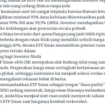
ung masuk ke RDN. Hal ini memungkinkan investor se
 lain yang sedang diskon tanpa jeda.
 keamanan aset ini sangat terjamin karena diawasi keta
jibkan minimal 95% dana kelolaan diinvestasikan pada
ian 99% SNI atau 99,5% LBMA. Investor mendapatkan
siko kehilangan atau pencurian secara pribadi.
si biaya tecermin dari
spread
harga yang jauh lebih tipis
Berbeda dengan emas fisik yang memiliki selisih harga 
ingga 10%, desain ETF Emas memastikan potensi cuan
gerus terlalu dalam.
ng bagi Investor Muda
 Emas oleh OJK merupakan alat lindung nilai yang san
 muda. Pergerakan harga emas seringkali berlawanan a
 global, sehingga instrumen ini menjadi solusi cerdas 
mengalami tekanan hebat di bursa.
t memanfaatkan ETF Emas sebagai tempat "dana parkir"
t IHSG sedang memerah, harga emas biasanya melambung
t, Anda bisa menjual unit cuan untuk menyerok saham 
 ETF Emas saat harganya kembali terkoreksi.