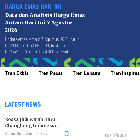
HARGA EMAS HARI INI
Data dan Analisis Harga Emas
Antam Hari Ini 7 Agustus
2026
Update emas Antam 7 Agustus 2026: turun
Rp29.000 ke Rp2.650.000, buyback
Rp2.461.000 turun Rp29.000, spread
Rp189.000 stabil di level terbaik sejak April
2026.
Tren Ekbis
Tren Pasar
Tren Leisure
Tren Inspiras
LATEST NEWS
Rossa Jadi Wajah Baru
Changhong Indonesia,
Garansi Produk Kini
Tren Pasar
Chrisna Chanis Cara
in 4 hours
Sampai 25 Tahun