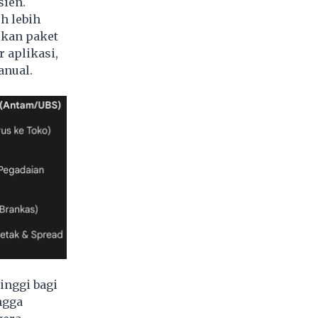
sien.
h lebih
ikan paket
 aplikasi,
anual.
inggi bagi
ngga