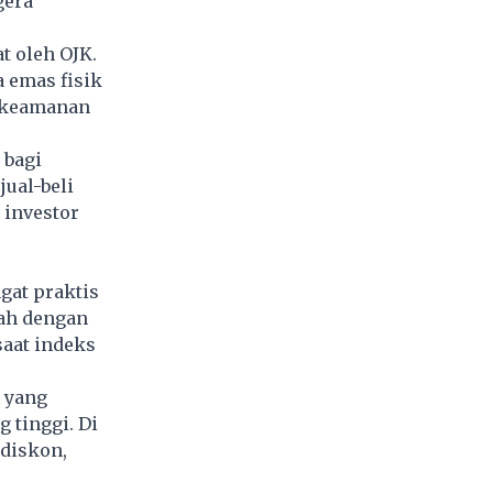
gera
t oleh OJK.
 emas fisik
 keamanan
 bagi
jual-beli
 investor
gat praktis
rah dengan
saat indeks
 yang
 tinggi. Di
diskon,