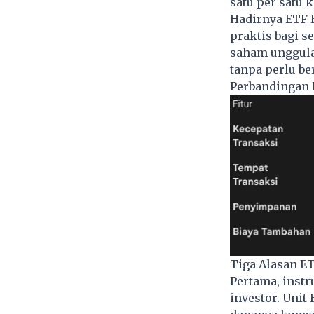
satu per satu 
Hadirnya ETF 
praktis bagi s
saham unggulan
tanpa perlu be
Perbandingan 
Tiga Alasan E
Pertama, inst
investor. Unit