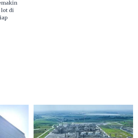
semakin
lot di
iap