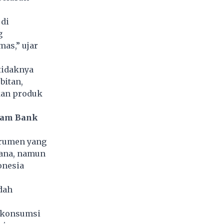
di
g
as,” ujar
etidaknya
bitan,
kan produk
ham Bank
trumen yang
dana, namun
onesia
dah
u konsumsi