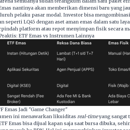
karena semuanya sudah terangkum dalam satu paket efi
Emas nantinya akan memberikan dimensi baru yang jau
eluruh pelaku pasar modal. Investor bisa mengombinas
 seperti LQ45 dengan aset aman emas dalam satu layar
rpindah platform atau repot menyimpan fisik secara m
Praktis: ETF Emas vs Instrumen Lainnya
TF Emas Jadi "Game Changer"
rumen ini menawarkan likuiditas
real-time
yang sangat t
 ETF Emas bisa dijual kapan saja saat bursa dibuka, sehi