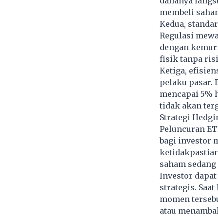
dananya langs
membeli saham
Kedua, standar
Regulasi mewa
dengan kemurn
fisik tanpa ri
Ketiga, efisien
pelaku pasar. 
mencapai 5% h
tidak akan ter
Strategi Hedgi
Peluncuran ETF
bagi investor
ketidakpastian
saham sedang 
Investor dapa
strategis. Saa
momen tersebu
atau menambah