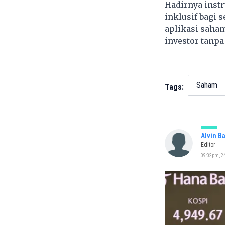
Hadirnya inst
inklusif bagi 
aplikasi saham
investor tanpa
Saham
Tags:
Alvin B
Editor
09:02pm, 24