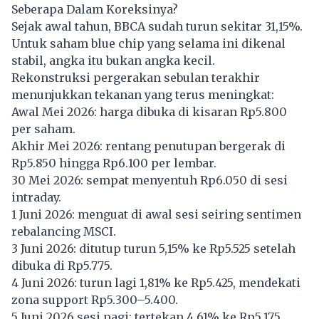
Seberapa Dalam Koreksinya?
Sejak awal tahun, BBCA sudah turun sekitar 31,15%.
Untuk saham blue chip yang selama ini dikenal
stabil, angka itu bukan angka kecil.
Rekonstruksi pergerakan sebulan terakhir
menunjukkan tekanan yang terus meningkat:
Awal Mei 2026: harga dibuka di kisaran Rp5.800
per saham.
Akhir Mei 2026: rentang penutupan bergerak di
Rp5.850 hingga Rp6.100 per lembar.
30 Mei 2026: sempat menyentuh Rp6.050 di sesi
intraday.
1 Juni 2026: menguat di awal sesi seiring sentimen
rebalancing MSCI.
3 Juni 2026: ditutup turun 5,15% ke Rp5.525 setelah
dibuka di Rp5.775.
4 Juni 2026: turun lagi 1,81% ke Rp5.425, mendekati
zona support Rp5.300–5.400.
5 Juni 2026 sesi pagi: tertekan 4,61% ke Rp5.175,