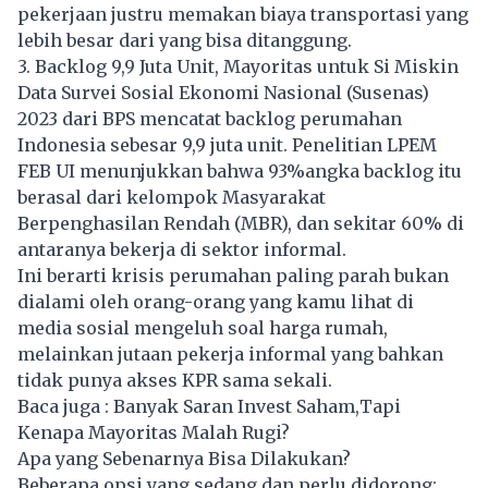
pekerjaan justru memakan biaya transportasi yang
lebih besar dari yang bisa ditanggung.
3. Backlog 9,9 Juta Unit, Mayoritas untuk Si Miskin
Data Survei Sosial Ekonomi Nasional (Susenas)
2023 dari BPS mencatat backlog perumahan
Indonesia sebesar 9,9 juta unit. Penelitian LPEM
FEB UI menunjukkan bahwa 93%angka backlog itu
berasal dari kelompok Masyarakat
Berpenghasilan Rendah (MBR), dan sekitar 60% di
antaranya bekerja di sektor informal.
Ini berarti krisis perumahan paling parah bukan
dialami oleh orang-orang yang kamu lihat di
media sosial mengeluh soal harga rumah,
melainkan jutaan pekerja informal yang bahkan
tidak punya akses KPR sama sekali.
Baca juga :
Banyak Saran Invest Saham,Tapi
Kenapa Mayoritas Malah Rugi?
Apa yang Sebenarnya Bisa Dilakukan?
Beberapa opsi yang sedang dan perlu didorong: