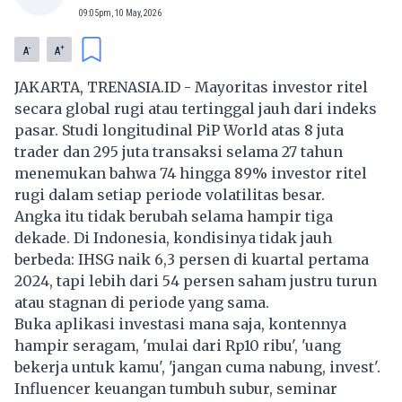
09:05pm, 10 May, 2026
-
+
A
A
JAKARTA, TRENASIA.ID - Mayoritas investor ritel
secara global rugi atau tertinggal jauh dari indeks
pasar. Studi longitudinal PiP World atas 8 juta
trader dan 295 juta transaksi selama 27 tahun
menemukan bahwa 74 hingga 89% investor ritel
rugi dalam setiap periode volatilitas besar.
Angka itu tidak berubah selama hampir tiga
dekade. Di Indonesia, kondisinya tidak jauh
berbeda: IHSG naik 6,3 persen di kuartal pertama
2024, tapi lebih dari 54 persen saham justru turun
atau stagnan di periode yang sama.
Buka aplikasi investasi mana saja, kontennya
hampir seragam, 'mulai dari Rp10 ribu', 'uang
bekerja untuk kamu', 'jangan cuma nabung, invest'.
Influencer keuangan tumbuh subur, seminar