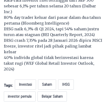
Rata-rata investor ritel tertinggal dari S&P 500
sebesar 6,1% per tahun selama 20 tahun (Dalbar
Inc.)
80% day trader keluar dari pasar dalam dua tahun
pertama (Bloomberg Intelligence)
IHSG
naik 6,3% di Q1 2024, tapi 54% saham justru
turun atau stagnan (BEI Quarterly Report, 2024)
IHSG crash 7,35% pada 28 Januari 2026 dipicu MSCI
freeze, investor ritel jadi pihak paling lambat
keluar
40% individu global tidak berinvestasi karena
takut rugi (WEF Global Retail Investor Outlook,
2024)
Investasi
Saham
IHSG
Tags:
investor pemula
Belajar Saham