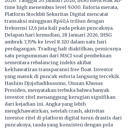
2026. Tanggal 20 Januari 2026,
IHSG
mencetak all-
time high menembus level 9.000. Euforia merata,
Platform Stockbit Sekuritas Digital mencatat
transaksi mingguan Rp40,4 triliun dengan
frekuensi 12,6 juta kali pada pekan puncaknya.
Delapan hari kemudian, 28 Januari 2026, IHSG
ambruk 7,35% ke level 8.320 dalam satu hari
perdagangan. Trading halt diaktifkan, pemicunya
satu pengumuman dari MSCI soal pembekuan
sementara rebalancing indeks akibat
kekhawatiran transparansi free float. Investor
yang masuk di puncak euforia langsung tercekik.
Hashim Djojohadikusumo, Utusan Khusus
Presiden, menyatakan terbuka bahwa banyak
investor ritel menanggung kerugian signifikan
dari kejadian ini. Angka yang lebih
mengkhawatirkan, setelah crash, aktivitas
investor ritel di platform digital turun drastis dari
puncaknya, tanda yang konsisten dengan pola