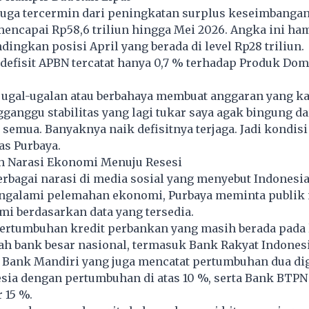
 juga tercermin dari peningkatan surplus keseimbanga
encapai Rp58,6 triliun hingga Mei 2026. Angka ini ha
ndingkan posisi April yang berada di level Rp28 triliun.
 defisit APBN tercatat hanya 0,7 % terhadap Produk Dom
g ugal-ugalan atau berbahaya membuat anggaran yang k
anggu stabilitas yang lagi tukar saya agak bingung d
 semua. Banyaknya naik defisitnya terjaga. Jadi kondisi 
as Purbaya.
 Narasi Ekonomi Menuju Resesi
rbagai narasi di media sosial yang menyebut Indonesi
engalami pelemahan ekonomi, Purbaya meminta publik 
i berdasarkan data yang tersedia.
pertumbuhan kredit perbankan yang masih berada pada 
lah bank besar nasional, termasuk Bank Rakyat Indones
 Bank Mandiri yang juga mencatat pertumbuhan dua dig
sia dengan pertumbuhan di atas 10 %, serta Bank BTPN
 15 %.