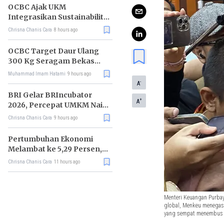
OCBC Ajak UKM
Integrasikan Sustainability
ke Model Bisnis lewat
Chrisna Chanis Cara
8 hours ago
Program RISE
OCBC Target Daur Ulang
300 Kg Seragam Bekas
Pada 2026
Muhammad Imam Hatami
9 hours ago
-
A
BRI Gelar BRIncubator
+
A
2026, Percepat UMKM Naik
Kelas dan Tembus Pasar
Chrisna Chanis Cara
9 hours ago
Global
Pertumbuhan Ekonomi
Melambat ke 5,29 Persen,
RI Mulai Kehilangan
Chrisna Chanis Cara
11 hours ago
Momentum
Menteri Keuangan Purbay
global, Menkeu menegask
yang sempat menembus l