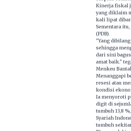
Kinerja fiskal
yang diklaim m
kali lipat diba
Sementara itu,
(PDB).
"Yang dibilan
sehingga mengg
dari sini bagus
amat baik." teg
Menkeu Bantah
Menanggapi be
resesi atau m
kondisi ekonom
Ia menyoroti 
digit di sejum
tumbuh 13,8 %,
Syariah Indone
tumbuh sekitar