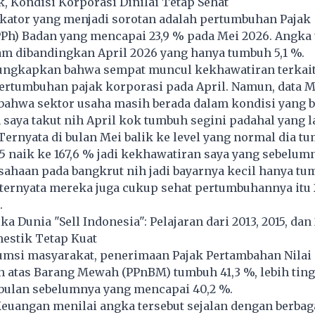
, Kondisi Korporasi Dinilai Tetap Sehat
ikator yang menjadi sorotan adalah pertumbuhan Pajak
Ph) Badan yang mencapai 23,9 % pada Mei 2026. Angka 
am dibandingkan April 2026 yang hanya tumbuh 5,1 %.
ngkapkan bahwa sempat muncul kekhawatiran terkai
ertumbuhan pajak korporasi pada April. Namun, data M
ahwa sektor usaha masih berada dalam kondisi yang b
n saya takut nih April kok tumbuh segini padahal yang 
ernyata di bulan Mei balik ke level yang normal dia t
2,5 naik ke 167,6 % jadi kekhawatiran saya yang sebelum
ahaan pada bangkrut nih jadi bayarnya kecil hanya tu
 ternyata mereka juga cukup sehat pertumbuhannya itu 
.
ka Dunia "Sell Indonesia": Pelajaran dari 2013, 2015, dan
stik Tetap Kuat
umsi masyarakat, penerimaan Pajak Pertambahan Nilai 
n atas Barang Mewah (PPnBM) tumbuh 41,3 %, lebih ting
bulan sebelumnya yang mencapai 40,2 %.
uangan menilai angka tersebut sejalan dengan berbaga