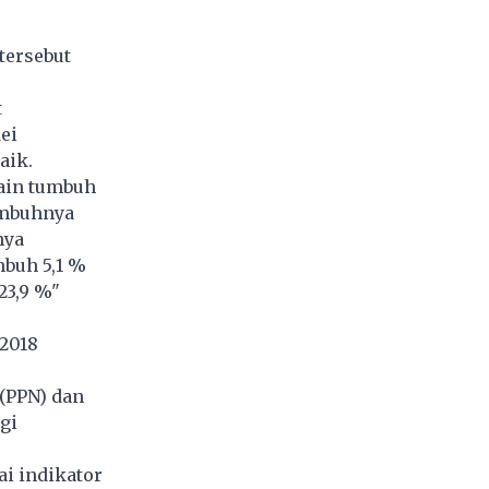
tersebut
t
ei
aik.
lain tumbuh
umbuhnya
nya
mbuh 5,1 %
23,9 %"
 2018
(PPN) dan
gi
i indikator