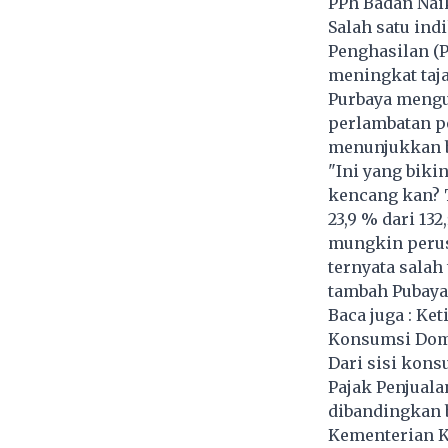
PPh Badan Naik
Salah satu ind
Penghasilan (P
meningkat taj
Purbaya mengu
perlambatan p
menunjukkan b
"Ini yang biki
kencang kan? T
23,9 % dari 13
mungkin perus
ternyata salah
tambah Pubaya
Baca juga :
Keti
Konsumsi Dome
Dari sisi kons
Pajak Penjuala
dibandingkan 
Kementerian Ke