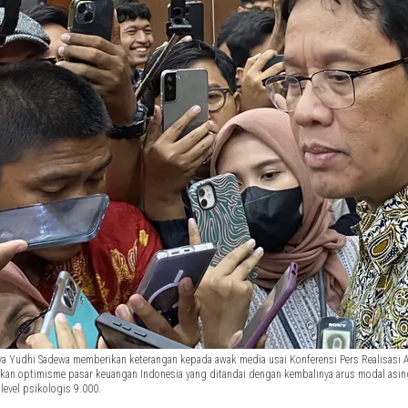
a Yudhi Sadewa memberikan keterangan kepada awak media usai Konferensi Pers Realisasi AP
an optimisme pasar keuangan Indonesia yang ditandai dengan kembalinya arus modal asing (c
evel psikologis 9.000.