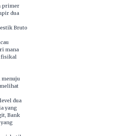
n primer
mpir dua
estik Bruto
acau
ari mana
fisikal
a menuju
melihat
level dua
ia yang
it, Bank
 yang