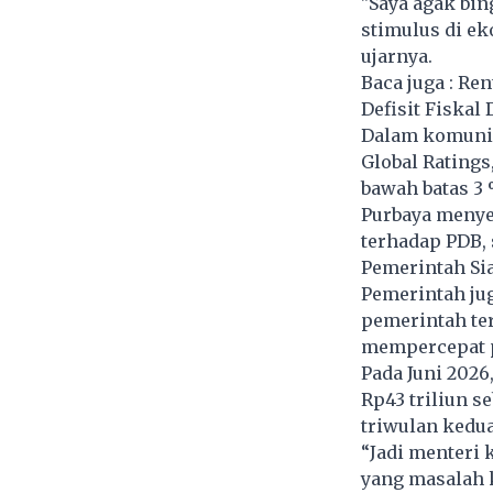
"Saya agak bin
stimulus di ek
ujarnya.
Baca juga :
Ren
Defisit Fiskal
Dalam komunik
Global Ratings
bawah batas 3 
Purbaya menyeb
terhadap PDB, 
Pemerintah Si
Pemerintah jug
pemerintah ter
mempercepat p
Pada Juni 2026
Rp43 triliun s
triwulan kedua
“Jadi menteri
yang masalah 