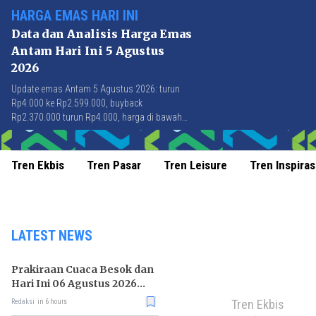
HARGA EMAS HARI INI
Data dan Analisis Harga Emas
Antam Hari Ini 5 Agustus
2026
Update emas Antam 5 Agustus 2026: turun
Rp4.000 ke Rp2.599.000, buyback
Rp2.370.000 turun Rp4.000, harga di bawah
Rp2.600.000 pertama kali sejak 21 Juli 2026.
Tren Ekbis
Tren Pasar
Tren Leisure
Tren Inspiras
LATEST NEWS
Prakiraan Cuaca Besok dan
Hari Ini 06 Agustus 2026
untuk Wilayah DKI Jakarta
Tren Ekbis
Redaksi
in 6 hours