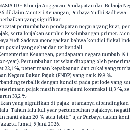
ASIA.ID - Kinerja Anggaran Pendapatan dan Belanja Ne
26 diklaim Menteri Keuangan, Purbaya Yudhi Sadhewa
erbaikan yang signifikan.
ncatat pertumbuhan pendapatan negara yang kuat, pe
jak, serta lonjakan surplus keseimbangan primer. Men
aya Yudi Sadewa menegaskan bahwa kondisi fiskal Ind
am posisi yang sehat dan terkendali.
Kementerian Keuangan, pendapatan negara tumbuh 19,1
on-year). Pertumbuhan tersebut ditopang oleh penerim
t 22,1 %, penerimaan kepabeanan dan cukai yang tumbu
an Negara Bukan Pajak (PNBP) yang naik 19,9 %.
rbanding terbalik dengan kondisi pada periode yang s
, penerimaan pajak masih mengalami kontraksi 11,3 %, s
urun 33,2 %.
aikan yang signifikan di pajak, utamanya dibandingkan
lalu. Tahun lalu full year pertumbuhan pajaknya negati
in nanti akan 20 % atau lebih," ujar Purbaya dalam konf
karta, Jumat, 5 Juni 2026.