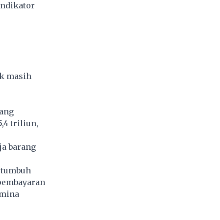
indikator
ik masih
yang
4 triliun,
ja barang
u tumbuh
 pembayaran
amina