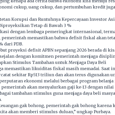
gung kenapa ada cerita bahwa ekonomi kita menuju rese
onomi cukup, uang cukup, dan pertumbuhan kredit juga
tetan Korupsi dan Runtuhnya Kepercayaan Investor As
 Diproyeksikan Tetap di Bawah 3 %
asi dengan lembaga pemeringkat internasional, term
, pemerintah memastikan bahwa defisit fiskal akan teta
% dari PDB.
ut proyeksi defisit APBN sepanjang 2026 berada di kis
sejalan dengan komitmen pemerintah menjaga disiplin 
apkan Stimulus Tambahan untuk Menjaga Daya Beli
a memastikan likuiditas fiskal masih memadai. Saat in
catat sekitar Rp513 triliun dan akan terus digunakan u
erputaran ekonomi melalui berbagai program belanja 
, pemerintah akan menyalurkan gaji ke-13 dengan nilai 
ebagai tambahan stimulus guna menjaga daya beli masy
.
 keuangan gak bohong, pemerintah gak bohong karena k
kita akan memberi stimulus duluan,” ungkap Purbaya.