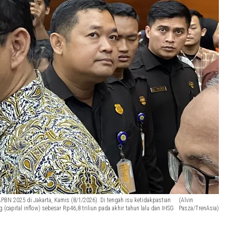
BN 2025 di Jakarta, Kamis (8/1/2026). Di tengah isu ketidakpastian
(Alvin
apital inflow) sebesar Rp46,8 triliun pada akhir tahun lalu dan IHSG
Pasza/TrenAsia)