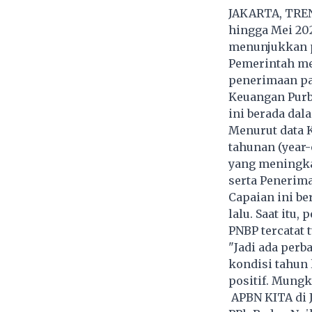
JAKARTA, TREN
hingga Mei 20
menunjukkan p
Pemerintah me
penerimaan pa
Keuangan Purb
ini berada dal
Menurut data 
tahunan (year-
yang meningka
serta Penerima
Capaian ini be
lalu. Saat itu
PNBP tercatat t
"Jadi ada perb
kondisi tahun 
positif. Mungk
APBN KITA di Ja