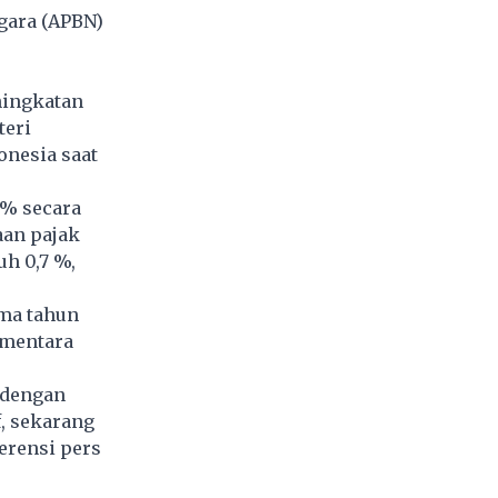
gara (APBN)
ningkatan
teri
onesia saat
 % secara
aan pajak
h 0,7 %,
ama tahun
ementara
 dengan
f, sekarang
erensi pers