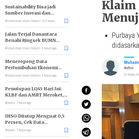
Klaim 
Sustainability Bisa jadi
Sumber Inovasi dan
Menuj
Peluang Bisnis
Muhammad Imam Hatami
in 2 hours
Purbaya 
Jalan Terjal Danantara
Benahi Ringsek BUMN
didasarka
Karya
Muhammad Imam Hatami
3 hours ago
Meneropong Data
Muhamm
Pertumbuhan Ekonomi
Author
Kuartal II 2026
01:06pm, 0
Muhammad Imam Hatami
5 hours ago
Penutupan LQ45 Hari Ini:
KLBF dan AMRT Meroket,
MAPI Tiarap
Redaksi
7 hours ago
IHSG Ditutup Menguat 0,5
Persen, Cek Data
Lengkapnya
Redaksi
7 hours ago