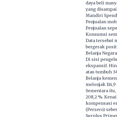
daya beli mas
yang disampaik
Mandiri Spendi
Penjualan mob
Penjualan sep
Konsumsi seme
Data tersebut
bergerak posit
Belanja Negara
Di sisi pengel
ekspansif. Hin
atau tumbuh 34
Belanja kemen
melonjak 114,9
Sementara itu,
208,2 %. Kena
kompensasi en
(Persero) sebe
Surplus Primer