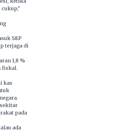
si, ketika
 cukup,"
ing
asuk S&P
p terjaga di
aran 1,8 %
fiskal.
i kas
ntuk
negara.
sekitar
arakat pada
alau ada