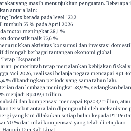
yarakat yang masih menunjukkan penguatan. Beberapa 
an antara lain:
ng Index berada pada level 123,2
il tumbuh 55 % pada April 2026
eda motor meningkat 28,1 %
n domestik naik 35,6 %
 menunjukkan aktivitas konsumsi dan investasi domest
if di tengah berbagai tantangan ekonomi global.
 Tetap Ekspansif
uaran, pemerintah tetap menjalankan kebijakan fiskal 
gga Mei 2026, realisasi belanja negara mencapai Rp1.365,
,4 % dibandingkan periode yang sama tahun lalu.
terian dan lembaga meningkat 58,9 %, sedangkan belan
 % menjadi Rp209,3 triliun.
 subsidi dan kompensasi mencapai Rp203,7 triliun, ata
ikan tersebut antara lain dipengaruhi oleh mekanisme
ergi yang kini dilakukan setiap bulan kepada PT Pert
sar 70 % dari nilai kompensasi yang telah ditetapkan.
 Hampir Dua Kali Lipat