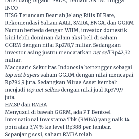
Ditendang Diganti PRDA, Temani ANTM hingga
INCO
IHSG Terancam Bearish Jelang Rilis BI Rate,
Rekomendasi Saham AALI, SMRA, BNGA, dan GGRM
Namun berbeda dengan WIIM, investor domestik
kini lebih dominan dalam aksi beli di saham
GGRM dengan nilai Rp278,7 miliar. Sedangkan
investor asing justru mencatatkan
net sell
Rp42,32
miliar.
Macquarie Sekuritas Indonesia bertengger sebagai
top net buyers
saham GGRM dengan nilai mencapai
Rp796,9 juta. Sedangkan Mirae Asset kembali
menjadi
top net sellers
dengan nilai jual Rp379,9
juta.
HMSP dan RMBA
Menyusul di bawah GGRM, ada PT Bentoel
International Investama Tbk (RMBA) yang naik 14
poin atau 3,74% ke level Rp388 per lembar.
Sepanjang sesi, saham RMBA telah