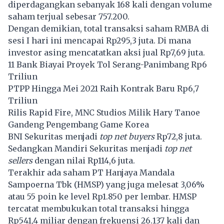
diperdagangkan sebanyak 168 kali dengan volume
saham terjual sebesar 757.200.
Dengan demikian, total transaksi saham RMBA di
sesi I hari ini mencapai Rp295,3 juta. Di mana
investor asing mencatatkan aksi jual Rp7,69 juta.
11 Bank Biayai Proyek Tol Serang-Panimbang Rp6
Triliun
PTPP Hingga Mei 2021 Raih Kontrak Baru Rp6,7
Triliun
Rilis Rapid Fire, MNC Studios Milik Hary Tanoe
Gandeng Pengembang Game Korea
BNI Sekuritas menjadi
top net buyers
Rp72,8 juta.
Sedangkan Mandiri Sekuritas menjadi
top net
sellers
dengan nilai Rp114,6 juta.
Terakhir ada saham PT Hanjaya Mandala
Sampoerna Tbk (HMSP) yang juga melesat 3,06%
atau 55 poin ke level Rp1.850 per lembar. HMSP
tercatat membukukan total transaksi hingga
Rp541,4 miliar dengan frekuensi 26.137 kali dan