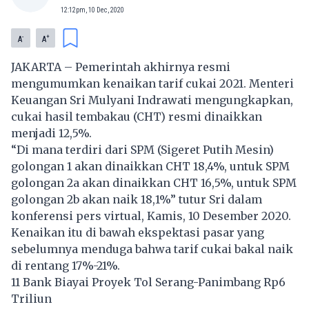
12:12pm, 10 Dec, 2020
-
+
A
A
JAKARTA – Pemerintah akhirnya resmi
mengumumkan kenaikan
tarif cukai
2021. Menteri
Keuangan
Sri Mulyani
Indrawati mengungkapkan,
cukai hasil tembakau (CHT) resmi dinaikkan
menjadi 12,5%.
“Di mana terdiri dari SPM (Sigeret Putih Mesin)
golongan 1 akan dinaikkan CHT 18,4%, untuk SPM
golongan 2a akan dinaikkan CHT 16,5%, untuk SPM
golongan 2b akan naik 18,1%” tutur Sri dalam
konferensi pers virtual, Kamis, 10 Desember 2020.
Kenaikan itu di bawah ekspektasi pasar yang
sebelumnya menduga bahwa tarif cukai bakal naik
di rentang 17%-21%.
11 Bank Biayai Proyek Tol Serang-Panimbang Rp6
Triliun