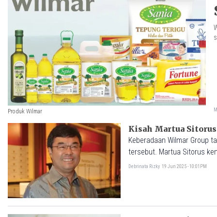
W
s
M
Produk Wilmar
Kisah Martua Sitorus
Keberadaan Wilmar Group tak
tersebut. Martua Sitorus ke
bidani, terseret kasus korups
Debrinata Rizky
19 Jun 2025 - 10:01PM