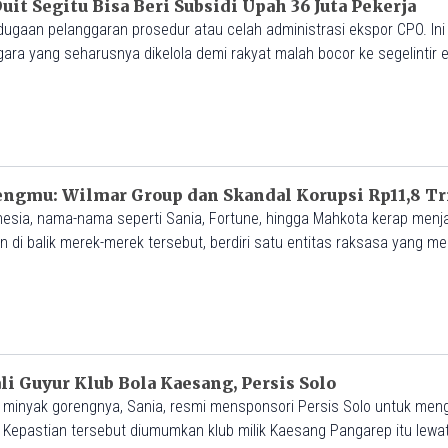
uit Segitu Bisa Beri Subsidi Upah 36 Juta Pekerja
dugaan pelanggaran prosedur atau celah administrasi ekspor CPO. Ini
a yang seharusnya dikelola demi rakyat malah bocor ke segelintir el
ya arti yang sangat konkret bagi jutaan rakyat Indonesia.
engmu: Wilmar Group dan Skandal Korupsi Rp11,8 Tr
nesia, nama-nama seperti Sania, Fortune, hingga Mahkota kerap menj
 di balik merek-merek tersebut, berdiri satu entitas raksasa yang m
wit dunia, Wilmar Group.
 Guyur Klub Bola Kaesang, Persis Solo
k minyak gorengnya, Sania, resmi mensponsori Persis Solo untuk men
 Kepastian tersebut diumumkan klub milik Kaesang Pangarep itu lewa