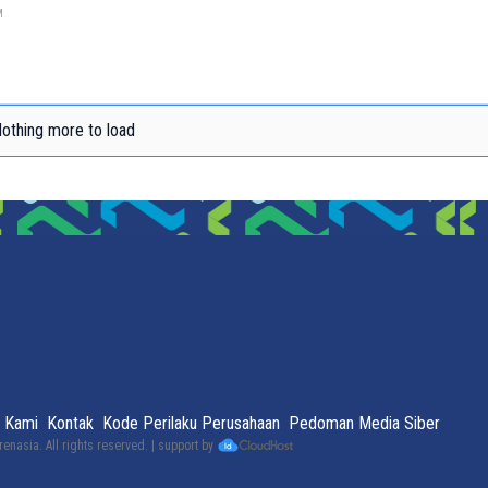
lasa, 6 Agustus 2024.
M
othing more to load
 Kami
Kontak
Kode Perilaku Perusahaan
Pedoman Media Siber
renasia
. All rights reserved. | support by