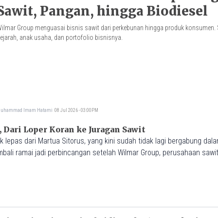
Sawit, Pangan, hingga Biodiesel
ilmar Group menguasai bisnis sawit dari perkebunan hingga produk konsumen. S
ejarah, anak usaha, dan portofolio bisnisnya.
uhammad Imam Hatami
08 Jul 2026 - 03:00PM
, Dari Loper Koran ke Juragan Sawit
 lepas dari Martua Sitorus, yang kini sudah tidak lagi bergabung dal
mbali ramai jadi perbincangan setelah Wilmar Group, perusahaan sawit
i izin ekspor minyak goreng senilai Rp11,8 triliun.