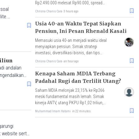
Rp2.490.000 melesat Rp90.000, spread
 soal
Rp189.000 tersempit sejak awal April 2026.
Chrisna Chanis Cara
3 hours ago
ite.
Usia 40-an Waktu Tepat Siapkan
Pensiun, Ini Pesan Rhenald Kasali
Memasuki usia 40-an menjadi waktu ideal
menyiapkan pensiun. Simak strategi
investasi, diversifikasi bisnis, dan tips
Rhenald Kasali agar tetap produktif di hari
iliun
Chrisna Chanis Cara
an hour ago
tua.
adi andalan
Kenapa Saham MDIA Terbang
engendalikan
Padahal Rugi dan Terlilit Utang?
Saham MDIA melonjak 23,15% ke Rp266
meski fundamental masih lemah. Simak
kinerja ANTV, utang PKPU Rp1,02 triliun,
hingga status UMA dari BEI.
Muhammad Imam Hatami
in 22 minutes
garungi
t website serta