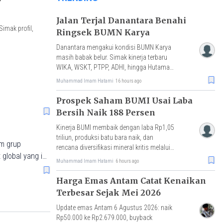
Jalan Terjal Danantara Benahi
imak profil,
Ringsek BUMN Karya
Danantara mengakui kondisi BUMN Karya
masih babak belur. Simak kinerja terbaru
WIKA, WSKT, PTPP, ADHI, hingga Hutama
Karya beserta strategi restrukturisasi.
Muhammad Imam Hatami
16 hours ago
Prospek Saham BUMI Usai Laba
Bersih Naik 188 Persen
Kinerja BUMI membaik dengan laba Rp1,05
triliun, produksi batu bara naik, dan
am grup
rencana diversifikasi mineral kritis melalui
 global yang ia
akuisisi Loyal Metals.
Muhammad Imam Hatami
6 hours ago
Harga Emas Antam Catat Kenaikan
Terbesar Sejak Mei 2026
Update emas Antam 6 Agustus 2026: naik
Rp50.000 ke Rp2.679.000, buyback