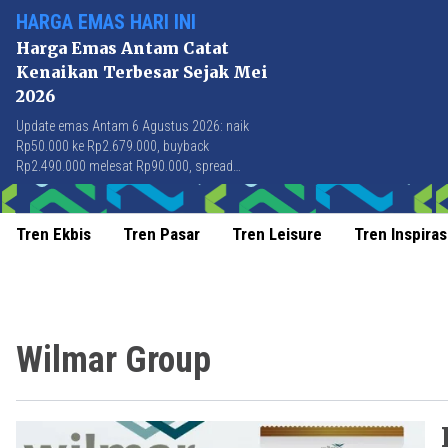
HARGA EMAS HARI INI
Harga Emas Antam Catat
Kenaikan Terbesar Sejak Mei
2026
Update emas Antam 6 Agustus 2026: naik
Rp50.000 ke Rp2.679.000, buyback
Rp2.490.000 melesat Rp90.000, spread
Rp189.000 tersempit sejak awal April 2026.
Tren Ekbis
Tren Pasar
Tren Leisure
Tren Inspiras
Wilmar Group