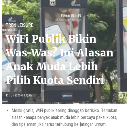
TREN LEISURE
WiFi Publik Bikin
Was-Was? Ini Alasan
Anak Muda Lebih
Pilih Kuota Sendiri
13 Jun 2025 - 03:00PM
Meski gratis, WiFi publik sering dianggap berisiko. Temukan
alasan kenapa banyak anak muda lebih percaya pakai kuota,
dan tips aman jika harus terhubung ke jaringan umum.