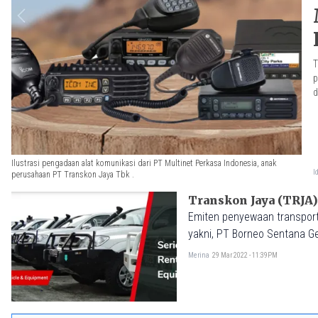
T
p
d
Ilustrasi pengadaan alat komunikasi dari PT Multinet Perkasa Indonesia, anak
I
perusahaan PT Transkon Jaya Tbk .
Emiten penyewaan transport
yakni, PT Borneo Sentana G
Merina
29 Mar 2022 - 11:39PM