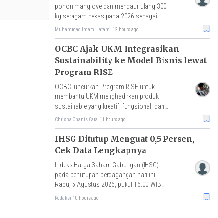
pohon mangrove dan mendaur ulang 300
kg seragam bekas pada 2026 sebagai
bagian dari komitmen sustainability.
Muhammad Imam Hatami
12 hours ago
OCBC Ajak UKM Integrasikan
Sustainability ke Model Bisnis lewat
Program RISE
OCBC luncurkan Program RISE untuk
membantu UKM menghadirkan produk
sustainable yang kreatif, fungsional, dan
bernilai ekonomi. Implementasi riil
Chrisna Chanis Cara
11 hours ago
ekonomi sirkular.
IHSG Ditutup Menguat 0,5 Persen,
Cek Data Lengkapnya
Indeks Harga Saham Gabungan (IHSG)
pada penutupan perdagangan hari ini,
Rabu, 5 Agustus 2026, pukul 16.00 WIB
ditutup naik 0.50% atau menguat 31,62
Redaksi
10 hours ago
poin ke level 6.351,14.