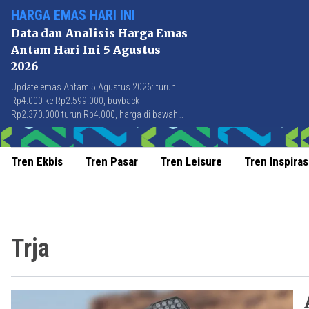
HARGA EMAS HARI INI
Data dan Analisis Harga Emas
Antam Hari Ini 5 Agustus
2026
Update emas Antam 5 Agustus 2026: turun
Rp4.000 ke Rp2.599.000, buyback
Rp2.370.000 turun Rp4.000, harga di bawah
Rp2.600.000 pertama kali sejak 21 Juli 2026.
Tren Ekbis
Tren Pasar
Tren Leisure
Tren Inspiras
Trja