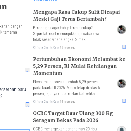
an
Mengapa Rasa Cukup Sulit Dicapai
Meski Gaji Terus Bertambah?
kaitan dengan
Berapa gaji agar hidup terasa cukup?
MN ternama
Sejumlah riset menunjukkan jawabannya
tidak sesederhana angka. Simak
penjelasan ekonomi, psikologi, dan
Chrisna Chanis Cara
15 hours ago
perilaku keuangan.
Pertumbuhan Ekonomi Melambat ke
5,29 Persen, RI Mulai Kehilangan
Momentum
Ekonomi Indonesia tumbuh 5,29 persen
pada kuartal II 2026. Meski tetap di atas 5
erseroan baru
persen, lajunya mulai melambat ketika
2.
Vietnam dan Malaysia justru mencatat
Chrisna Chanis Cara
14 hours ago
akselerasi pertumbuhan.
OCBC Target Daur Ulang 300 Kg
Seragam Bekas Pada 2026
OCBC menargetkan penanaman 20 ribu